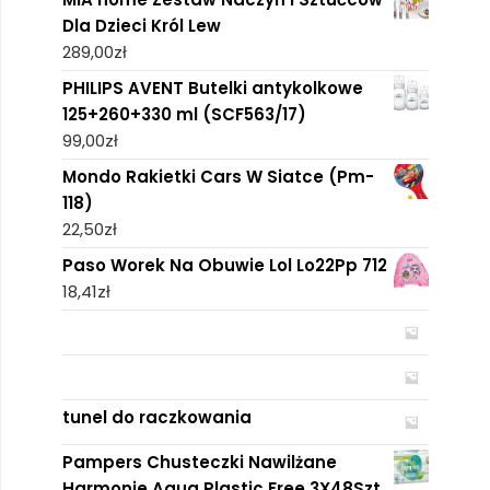
Dla Dzieci Król Lew
289,00
zł
PHILIPS AVENT Butelki antykolkowe
125+260+330 ml (SCF563/17)
99,00
zł
Mondo Rakietki Cars W Siatce (Pm-
118)
22,50
zł
Paso Worek Na Obuwie Lol Lo22Pp 712
18,41
zł
tunel do raczkowania
Pampers Chusteczki Nawilżane
Harmonie Aqua Plastic Free 3X48Szt.