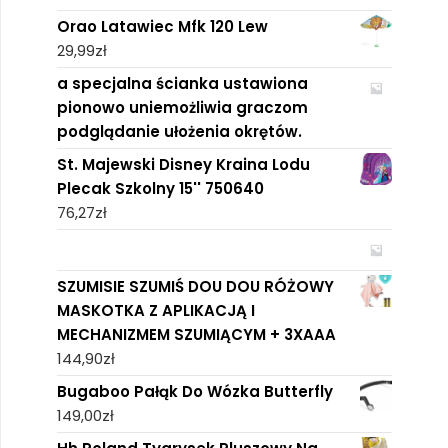
Orao Latawiec Mfk 120 Lew
29,99
zł
a specjalna ścianka ustawiona
pionowo uniemożliwia graczom
podglądanie ułożenia okrętów.
St. Majewski Disney Kraina Lodu
Plecak Szkolny 15'' 750640
76,27
zł
SZUMISIE SZUMIŚ DOU DOU RÓŻOWY
MASKOTKA Z APLIKACJĄ I
MECHANIZMEM SZUMIĄCYM + 3XAAA
144,90
zł
Bugaboo Pałąk Do Wózka Butterfly
149,00
zł