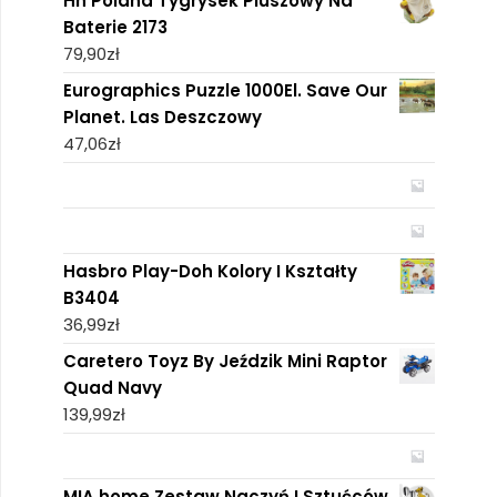
Hh Poland Tygrysek Pluszowy Na
Baterie 2173
79,90
zł
Eurographics Puzzle 1000El. Save Our
Planet. Las Deszczowy
47,06
zł
Hasbro Play-Doh Kolory I Kształty
B3404
36,99
zł
Caretero Toyz By Jeździk Mini Raptor
Quad Navy
139,99
zł
MIA home Zestaw Naczyń I Sztućców