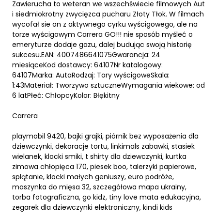
Zawierucha to weteran we wszechświecie filmowych Aut
i siedmiokrotny zwycięzca pucharu Złoty Tłok. W filmach
wycofał sie on z aktywnego cyrku wyścigowego, ale na
torze wyścigowym Carrera GO!!! nie sposób myśleć o
emeryturze dodaje gazu, dalej budując swoją historię
sukcesu.EAN: 4007486641075Gwarancja: 24
miesiąceKod dostawcy: 64107Nr katalogowy:
64107Marka: AutaRodzaj: Tory wyścigoweSkala:
1:43Materiał: Tworzywo sztuczneWymagania wiekowe: od
6 latPłeć: ChłopcyKolor: Błękitny
Carrera
playmobil 9420, bajki grajki, piórnik bez wyposażenia dla
dziewczynki, dekoracje tortu, linkimals zabawki, stasiek
wielanek, klocki smiki, t shirty dla dziewczynki, kurtka
zimowa chłopięca 170, piesek boo, talerzyki papierowe,
splątanie, klocki małych geniuszy, euro podróże,
maszynka do mięsa 32, szczegółowa mapa ukrainy,
torba fotograficzna, go kidz, tiny love mata edukacyjna,
zegarek dla dziewczynki elektroniczny, kindi kids