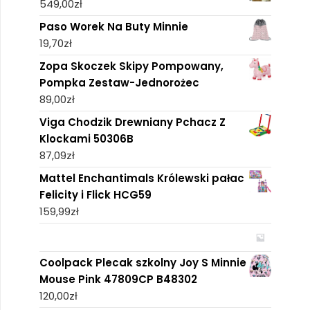
549,00
zł
Paso Worek Na Buty Minnie
19,70
zł
Zopa Skoczek Skipy Pompowany,
Pompka Zestaw-Jednorożec
89,00
zł
Viga Chodzik Drewniany Pchacz Z
Klockami 50306B
87,09
zł
Mattel Enchantimals Królewski pałac
Felicity i Flick HCG59
159,99
zł
Coolpack Plecak szkolny Joy S Minnie
Mouse Pink 47809CP B48302
120,00
zł