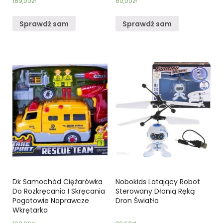
189,00
zł
60,00
zł
Sprawdź sam
Sprawdź sam
Dk Samochód Ciężarówka
Nobokids Latający Robot
Do Rozkręcania I Skręcania
Sterowany Dłonią Ręką
Pogotowie Naprawcze
Dron Światło
Wkrętarka