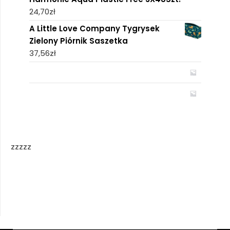
24,70
zł
A Little Love Company Tygrysek
Zielony Piórnik Saszetka
37,56
zł
zzzzz