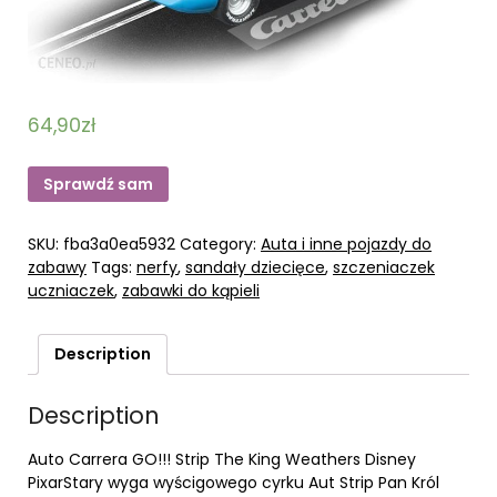
64,90
zł
Sprawdź sam
SKU:
fba3a0ea5932
Category:
Auta i inne pojazdy do
zabawy
Tags:
nerfy
,
sandały dziecięce
,
szczeniaczek
uczniaczek
,
zabawki do kąpieli
Description
Description
Auto Carrera GO!!! Strip The King Weathers Disney
PixarStary wyga wyścigowego cyrku Aut Strip Pan Król