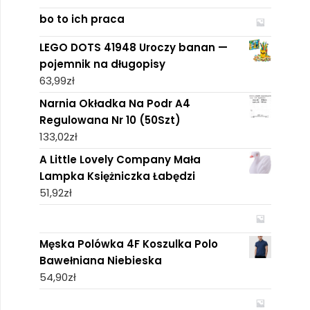
bo to ich praca
LEGO DOTS 41948 Uroczy banan —
pojemnik na długopisy
63,99
zł
Narnia Okładka Na Podr A4
Regulowana Nr 10 (50Szt)
133,02
zł
A Little Lovely Company Mała
Lampka Księżniczka Łabędzi
51,92
zł
Męska Polówka 4F Koszulka Polo
Bawełniana Niebieska
54,90
zł