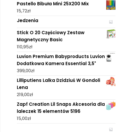
Pastello Bibuła Mini 25X200 Mix
15,72
zł
Jedzenia
Stick O 20 Częściowy Zestaw
Magnetyczny Basic
110,95
zł
Luvion Premium Babyproducts Luvion
Dodatkowa Kamera Essential 3,5"
399,00
zł
Lilliputiens Lalka Dzidziuś W Gondoli
Lena
219,00
zł
Zapf Creation Lil Snaps Akcesoria dla
laleczek 15 elementów 5196
15,00
zł