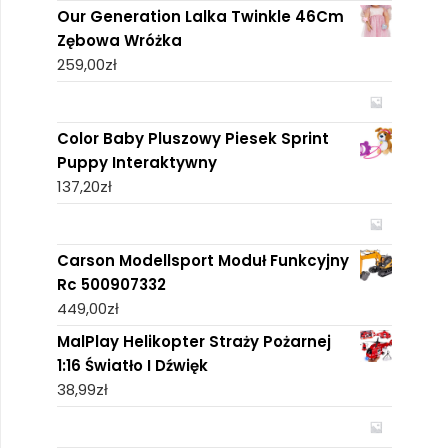
Our Generation Lalka Twinkle 46Cm
Zębowa Wróżka
259,00
zł
Color Baby Pluszowy Piesek Sprint
Puppy Interaktywny
137,20
zł
Carson Modellsport Moduł Funkcyjny
Rc 500907332
449,00
zł
MalPlay Helikopter Straży Pożarnej
1:16 Światło I Dźwięk
38,99
zł