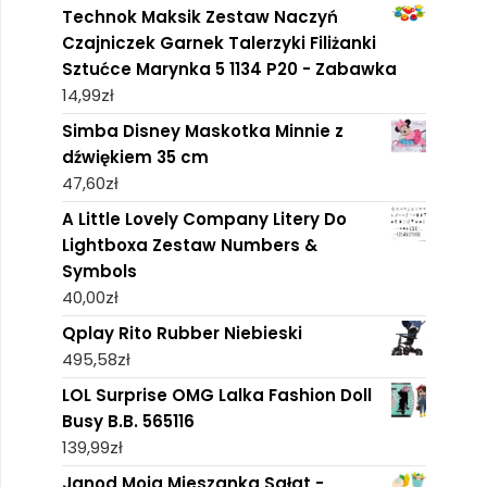
Technok Maksik Zestaw Naczyń
Czajniczek Garnek Talerzyki Filiżanki
Sztućce Marynka 5 1134 P20 - Zabawka
14,99
zł
Simba Disney Maskotka Minnie z
dźwiękiem 35 cm
47,60
zł
A Little Lovely Company Litery Do
Lightboxa Zestaw Numbers &
Symbols
40,00
zł
Qplay Rito Rubber Niebieski
495,58
zł
LOL Surprise OMG Lalka Fashion Doll
Busy B.B. 565116
139,99
zł
Janod Moja Mieszanka Sałat -