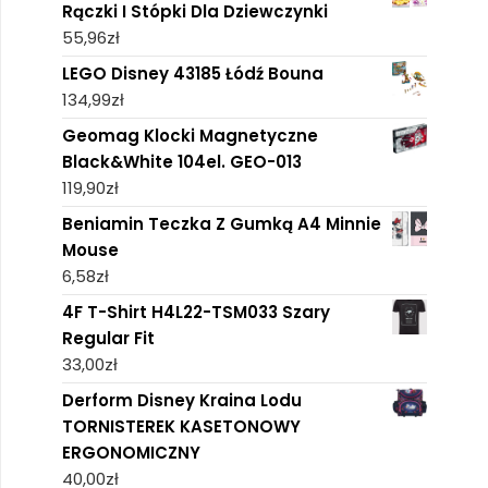
Rączki I Stópki Dla Dziewczynki
55,96
zł
LEGO Disney 43185 Łódź Bouna
134,99
zł
Geomag Klocki Magnetyczne
Black&White 104el. GEO-013
119,90
zł
Beniamin Teczka Z Gumką A4 Minnie
Mouse
6,58
zł
4F T-Shirt H4L22-TSM033 Szary
Regular Fit
33,00
zł
Derform Disney Kraina Lodu
TORNISTEREK KASETONOWY
ERGONOMICZNY
40,00
zł