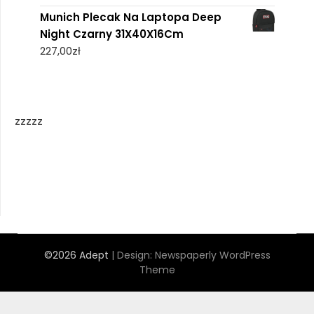
Munich Plecak Na Laptopa Deep
Night Czarny 31X40X16Cm
227,00
zł
zzzzz
©2026 Adept
| Design:
Newspaperly WordPress
Theme