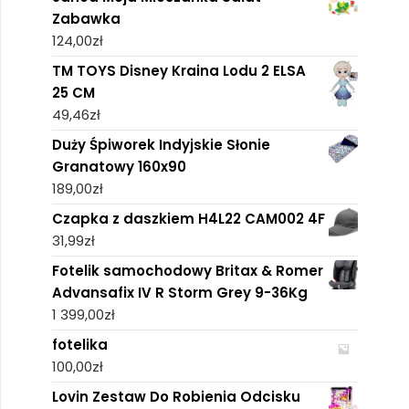
Zabawka
124,00
zł
TM TOYS Disney Kraina Lodu 2 ELSA
25 CM
49,46
zł
Duży Śpiworek Indyjskie Słonie
Granatowy 160x90
189,00
zł
Czapka z daszkiem H4L22 CAM002 4F
31,99
zł
Fotelik samochodowy Britax & Romer
Advansafix IV R Storm Grey 9-36Kg
1 399,00
zł
fotelika
100,00
zł
Lovin Zestaw Do Robienia Odcisku