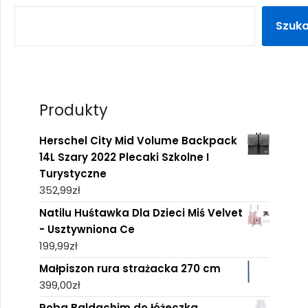
Szuka
Produkty
Herschel City Mid Volume Backpack
14L Szary 2022 Plecaki Szkolne I
Turystyczne
352,99
zł
Natilu Huśtawka Dla Dzieci Miś Velvet
- Usztywniona Ce
199,99
zł
Małpiszon rura strażacka 270 cm
399,00
zł
Roba Baldachim do łóżeczka