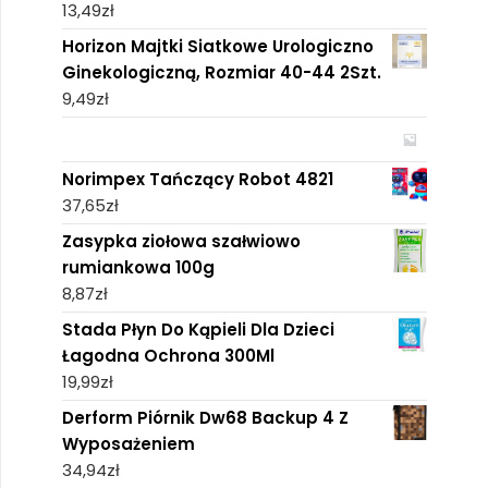
13,49
zł
Horizon Majtki Siatkowe Urologiczno
Ginekologiczną, Rozmiar 40-44 2Szt.
9,49
zł
Norimpex Tańczący Robot 4821
37,65
zł
Zasypka ziołowa szałwiowo
rumiankowa 100g
8,87
zł
Stada Płyn Do Kąpieli Dla Dzieci
Łagodna Ochrona 300Ml
19,99
zł
Derform Piórnik Dw68 Backup 4 Z
Wyposażeniem
34,94
zł