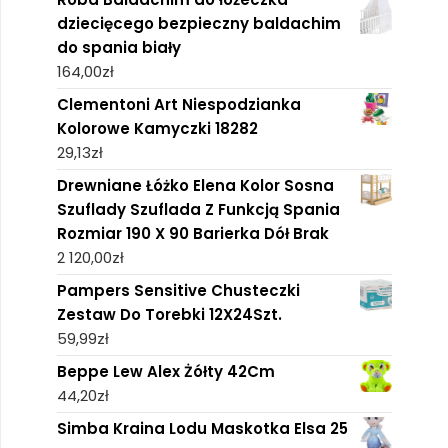
dziecięcego bezpieczny baldachim
do spania biały
164,00
zł
Clementoni Art Niespodzianka
Kolorowe Kamyczki 18282
29,13
zł
Drewniane Łóżko Elena Kolor Sosna
Szuflady Szuflada Z Funkcją Spania
Rozmiar 190 X 90 Barierka Dół Brak
2 120,00
zł
Pampers Sensitive Chusteczki
Zestaw Do Torebki 12X24Szt.
59,99
zł
Beppe Lew Alex Żółty 42Cm
44,20
zł
Simba Kraina Lodu Maskotka Elsa 25