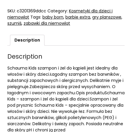
SKU:
c3201369ddcc
Category:
Kosmetyki dla dzieci i
niemowląt
Tags:
baby born
,
barbie extra
,
gry planszowe
,
szumiś
,
zabawki dla niemowląt
Description
Description
Schauma Kids szampon i żel do kąpieli jest idealny dla
włosów i skóry dzieci.Łagodny szampon bez barwników ,
substancji zapachowych i alergicznych. Delikatnie myje i
pielęgnuje.Zabezpiecza skórę przed wysychaniem. O
łagodnym i owocowym zapachu.Opis produktuSchauma
Kids – szampon i żel do kąpieli dla dzieci.Szampon i żel
pod prysznic Schauma Kids – specjalnie opracowany dla
włosów i skóry dzieci. Nie wywołuje łez. Formuła bez
sztucznych barwników, glikoli polietylenowych (PEG) i
siarczanów. Delikatny i świeży zapach. Posiada neutralne
dla skóry pH i chroni ją przed