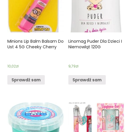
Minions Lip Balm Balsam Do
Linomag Puder Dla Dzieci I
Ust 4 5G Cheeky Cherry
Niemowląt 120G
10,02
zł
9,79
zł
Sprawdź sam
Sprawdź sam