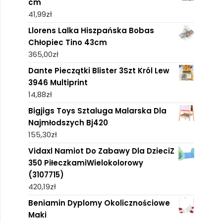
cm
41,99
zł
Llorens Lalka Hiszpańska Bobas
Chłopiec Tino 43cm
365,00
zł
Dante Pieczątki Blister 3Szt Król Lew
3946 Multiprint
14,88
zł
Bigjigs Toys Sztaluga Malarska Dla
Najmłodszych Bj420
155,30
zł
Vidaxl Namiot Do Zabawy Dla DzieciZ
350 PiłeczkamiWielokolorowy
(3107715)
420,19
zł
Beniamin Dyplomy Okolicznościowe
Maki