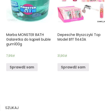
Marba MONSTER BATH
Depesche Błyszczyki Top
Galaretka do kąpieli buble
Model Bff 11443A
gum100g
7,99
zł
31,90
zł
Sprawdź sam
Sprawdź sam
SZUKAJ