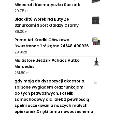
Minecraft Kosmetyczka Saszetk
29,75
zł
Blackfit8 Worek Na Buty Ze
Sznurkami Sport Galaxy Czarny
89,00
zł
Prima Art Kredki Ołówkowe
Dwustronne Trójkątne 24/48 490926
29,96
zł
Multistore Jeździk Pchacz Autko
Mercedes
261,80
zł
gdy mają do dyspozycji akcesoria
zbliżone wyglądem oraz funkcjami
do tych prawdziwych. Fotelik
samochodowy dla lalek z pewnością
spełni oczekiwania naszych małych
opiekunek.Dzięki temu nowoczesnemu