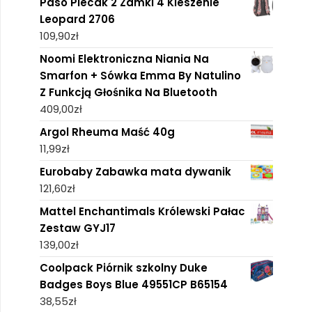
Paso Plecak 2 Zamki 4 Kieszenie
Leopard 2706
109,90
zł
Noomi Elektroniczna Niania Na
Smarfon + Sówka Emma By Natulino
Z Funkcją Głośnika Na Bluetooth
409,00
zł
Argol Rheuma Maść 40g
11,99
zł
Eurobaby Zabawka mata dywanik
121,60
zł
Mattel Enchantimals Królewski Pałac
Zestaw GYJ17
139,00
zł
Coolpack Piórnik szkolny Duke
Badges Boys Blue 49551CP B65154
38,55
zł