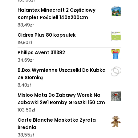
Halantex Minecraft 2 Częściowy
Komplet Pościeli 140X200Cm
88,49
zł
Cidrex Plus 80 kapsułek
19,80
zł
Philips Avent 311382
34,69
zł
B.Box Wymienne Uszczelki Do Kubka
Ze Słomką
8,40
zł
Misioo Mata Do Zabawy Worek Na
Zabawki 2W1 Romby Groszki 150 Cm
103,50
zł
Carte Blanche Maskotka Żyrafa
Średnia
38,55
zł