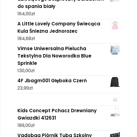
do spania biały
164,00
zł
A Little Lovely Company Świecąca
Kula Śnieżna Jednorożec
184,68
zł
Vimse Uniwersalna Pielucha
Tekstylna Dla Noworodka Blue
Sprinkle
130,00
zł
4F Jbagm001 Głęboka Czerń
23,99
zł
Kids Concept Pchacz Drewniany
Gwiazdki 412631
189,00
zł
Vadobag Piórnik Tuba Szkolny