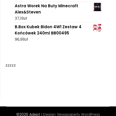
Astra Worek Na Buty Minecraft
Alex&Steven
37,19
zł
B.Box Kubek Bidon 4W1 Zestaw 4
Końcówek 240ml BB00495
96,99
zł
zzzzz
©2026 Adept
| Design:
Newspaperly WordPress