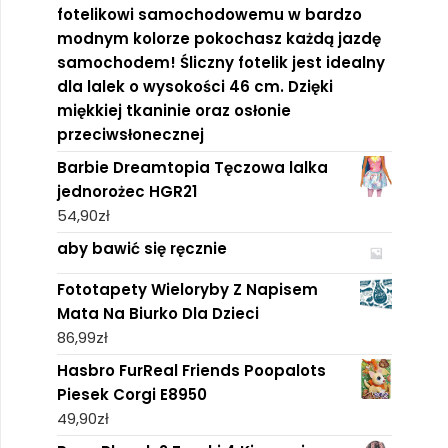
fotelikowi samochodowemu w bardzo
modnym kolorze pokochasz każdą jazdę
samochodem! Śliczny fotelik jest idealny
dla lalek o wysokości 46 cm. Dzięki
miękkiej tkaninie oraz osłonie
przeciwsłonecznej
Barbie Dreamtopia Tęczowa lalka
jednorożec HGR21
54,90
zł
aby bawić się ręcznie
Fototapety Wieloryby Z Napisem
Mata Na Biurko Dla Dzieci
86,99
zł
Hasbro FurReal Friends Poopalots
Piesek Corgi E8950
49,90
zł