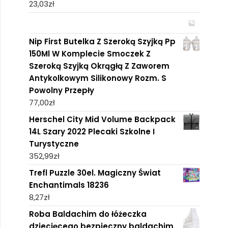
23,03
zł
Nip First Butelka Z Szeroką Szyjką Pp
150Ml W Komplecie Smoczek Z
Szeroką Szyjką Okrągłą Z Zaworem
Antykolkowym Silikonowy Rozm. S
Powolny Przepły
77,00
zł
Herschel City Mid Volume Backpack
14L Szary 2022 Plecaki Szkolne I
Turystyczne
352,99
zł
Trefl Puzzle 30el. Magiczny Świat
Enchantimals 18236
8,27
zł
Roba Baldachim do łóżeczka
dziecięcego bezpieczny baldachim