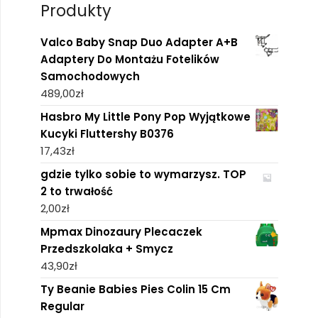
Produkty
Valco Baby Snap Duo Adapter A+B
Adaptery Do Montażu Fotelików
Samochodowych
489,00
zł
Hasbro My Little Pony Pop Wyjątkowe
Kucyki Fluttershy B0376
17,43
zł
gdzie tylko sobie to wymarzysz. TOP
2 to trwałość
2,00
zł
Mpmax Dinozaury Plecaczek
Przedszkolaka + Smycz
43,90
zł
Ty Beanie Babies Pies Colin 15 Cm
Regular