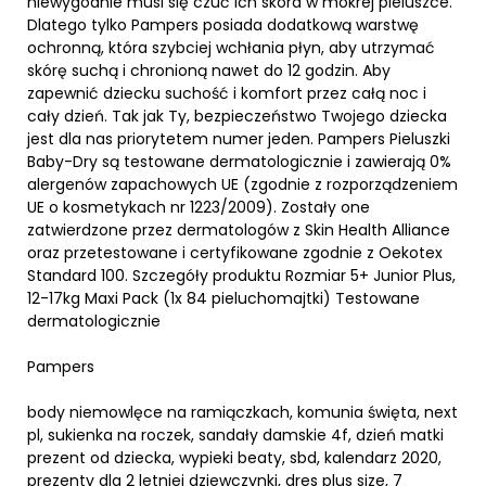
niewygodnie musi się czuć ich skóra w mokrej pieluszce.
Dlatego tylko Pampers posiada dodatkową warstwę
ochronną, która szybciej wchłania płyn, aby utrzymać
skórę suchą i chronioną nawet do 12 godzin. Aby
zapewnić dziecku suchość i komfort przez całą noc i
cały dzień. Tak jak Ty, bezpieczeństwo Twojego dziecka
jest dla nas priorytetem numer jeden. Pampers Pieluszki
Baby-Dry są testowane dermatologicznie i zawierają 0%
alergenów zapachowych UE (zgodnie z rozporządzeniem
UE o kosmetykach nr 1223/2009). Zostały one
zatwierdzone przez dermatologów z Skin Health Alliance
oraz przetestowane i certyfikowane zgodnie z Oekotex
Standard 100. Szczegóły produktu Rozmiar 5+ Junior Plus,
12-17kg Maxi Pack (1x 84 pieluchomajtki) Testowane
dermatologicznie
Pampers
body niemowlęce na ramiączkach, komunia święta, next
pl, sukienka na roczek, sandały damskie 4f, dzień matki
prezent od dziecka, wypieki beaty, sbd, kalendarz 2020,
prezenty dla 2 letniej dziewczynki, dres plus size, 7