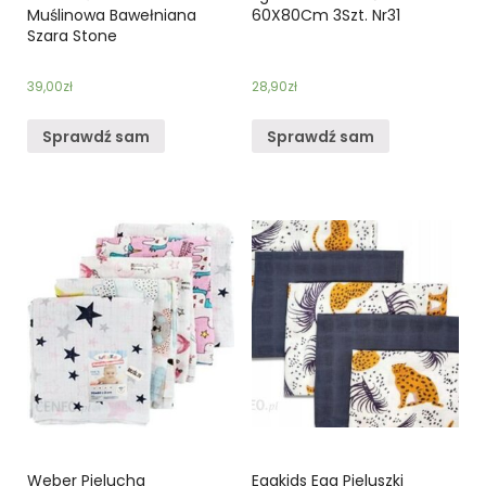
Muślinowa Bawełniana
60X80Cm 3Szt. Nr31
Szara Stone
39,00
zł
28,90
zł
Sprawdź sam
Sprawdź sam
Weber Pielucha
Egakids Ega Pieluszki