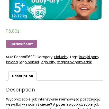
116,00
zł
Sprawdź sam
SKU:
f1acca816031
Category:
Pieluchy
Tags:
kucyki pony
imiona
,
lego bonsai
,
lego city
,
magiczny pamiętnik
Description
Description
Wyobraź sobie, jak intensywnie niemowlęta postrzegają
wszystko w swoim świecie? A potem wyobraź sobie, jak