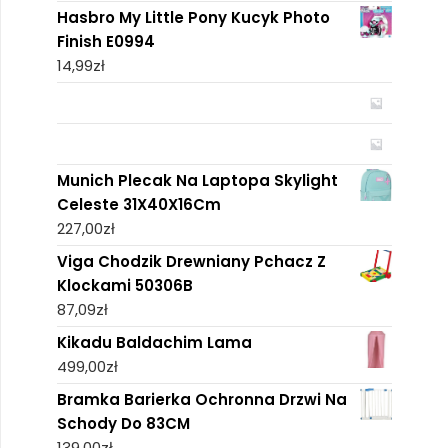
Hasbro My Little Pony Kucyk Photo
Finish E0994
14,99
zł
Munich Plecak Na Laptopa Skylight
Celeste 31X40X16Cm
227,00
zł
Viga Chodzik Drewniany Pchacz Z
Klockami 50306B
87,09
zł
Kikadu Baldachim Lama
499,00
zł
Bramka Barierka Ochronna Drzwi Na
Schody Do 83CM
139,00
zł