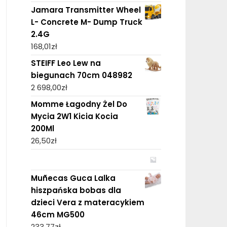
Jamara Transmitter Wheel
L- Concrete M- Dump Truck
2.4G
168,01
zł
STEIFF Leo Lew na
biegunach 70cm 048982
2 698,00
zł
Momme Łagodny Żel Do
Mycia 2W1 Kicia Kocia
200Ml
26,50
zł
Muñecas Guca Lalka
hiszpańska bobas dla
dzieci Vera z materacykiem
46cm MG500
233,77
zł