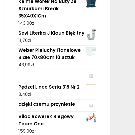
Kelme Worek Na Buty Ze
Sznurkami Break
35X40X1Cm
143,00
zł
Sevi Literka J Klaun Błękitny
11,76
zł
Weber Pieluchy Flanelowe
Białe 70X80Cm 10 Sztuk
43,99
zł
Pędzel Lineo Seria 315 Nr 2
3,40
zł
dzięki czemu przyniesie
Vilac Rowerek Biegowy
Team One
159,00
zł