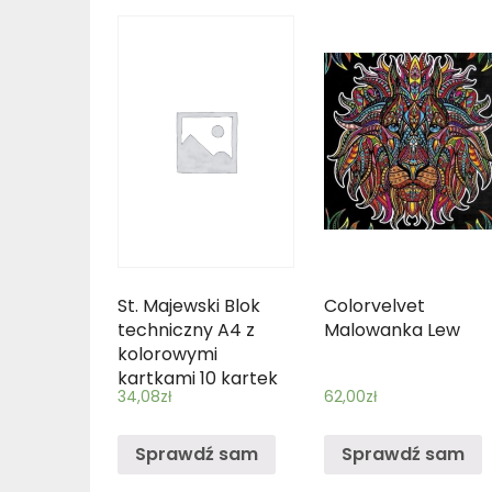
St. Majewski Blok
Colorvelvet
techniczny A4 z
Malowanka Lew
kolorowymi
kartkami 10 kartek
34,08
zł
62,00
zł
10 sztuk mix
Sprawdź sam
Sprawdź sam