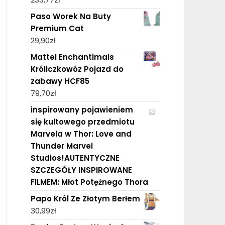
Paso Worek Na Buty
Premium Cat
29,90
zł
Mattel Enchantimals
Króliczkowóz Pojazd do
zabawy HCF85
79,70
zł
inspirowany pojawieniem
się kultowego przedmiotu
Marvela w Thor: Love and
Thunder Marvel
Studios!AUTENTYCZNE
SZCZEGÓŁY INSPIROWANE
FILMEM: Młot Potężnego Thora
Papo Król Ze Złotym Berłem
30,99
zł