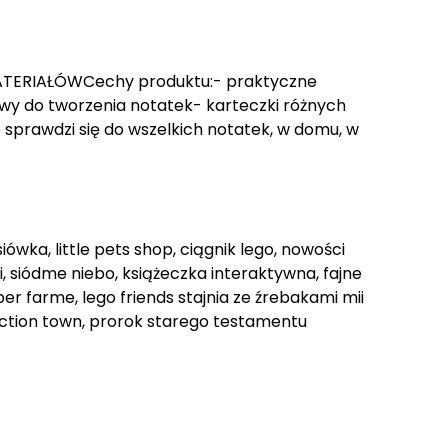
ERIAŁÓWCechy produktu:- praktyczne
wy do tworzenia notatek- karteczki różnych
e sprawdzi się do wszelkich notatek, w domu, w
ówka, little pets shop, ciągnik lego, nowości
i, siódme niebo, książeczka interaktywna, fajne
r farme, lego friends stajnia ze źrebakami mii
i action town, prorok starego testamentu