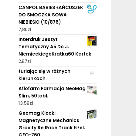
CANPOL BABIES ŁAŃCUSZEK
DO SMOCZKA SOWA
NIEBIESKI (10/876)
7,86
zł
Interdruk Zeszyt
Tematyczny A5 Do J.
NiemieckiegoKratka60 Kartek
2,87
zł
turlając się w różnych
kierunkach
Aflofarm Farmacja NeoMag
Slim, 50tabl.
13,58
zł
Geomag Klocki
Magnetyczne Mechanics
Gravity Re Race Track 67el.
GEO-760