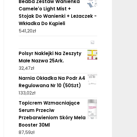
Beaba Zestaw Wanienka
Camele'o Light Mist +
Stojak Do Wanienki + Leżaczek -
Wkładka Do Kąpieli
541,20
zł
Polsyr Naklejki Na Zeszyty
Małe Nazwa 25Ark.
32,47
zł
Narnia Okładka Na Podr A4
Regulowana Nr 10 (50Szt)
133,02
zł
Topicrem Wzmacniające
Serum Przeciw
Przebarwieniom Skóry Mela
Booster 30Ml
87,59
zł