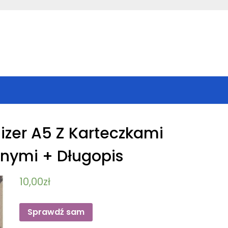
izer A5 Z Karteczkami
nymi + Długopis
10,00
zł
Sprawdź sam