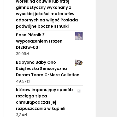
worek na obuwie lub strój
gimnastyczny wykonany z
wysokiej jakości materiałów
odpornych na wilgoć.Posiada
podwójne boczne sznurki
Paso Piórnik Z
Wyposażeniem Frozen
Df21Gw-001
39,99
zł
Babyono Baby Ono
Książeczka Sensoryczna
Deram Team C-More Colletion
49,57
zł
któraw imponujący sposób
rozciąga się za
chmurąpodczas jej
rozpuszczania w kąpieli
3,34
zł