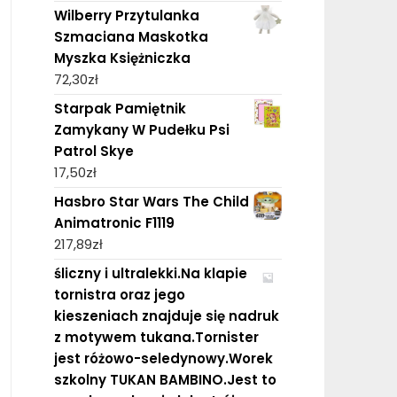
Wilberry Przytulanka
Szmaciana Maskotka
Myszka Księżniczka
72,30
zł
Starpak Pamiętnik
Zamykany W Pudełku Psi
Patrol Skye
17,50
zł
Hasbro Star Wars The Child
Animatronic F1119
217,89
zł
śliczny i ultralekki.Na klapie
tornistra oraz jego
kieszeniach znajduje się nadruk
z motywem tukana.Tornister
jest różowo-seledynowy.Worek
szkolny TUKAN BAMBINO.Jest to