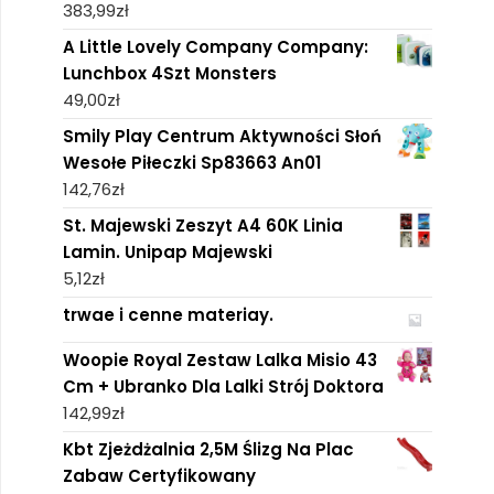
383,99
zł
A Little Lovely Company Company:
Lunchbox 4Szt Monsters
49,00
zł
Smily Play Centrum Aktywności Słoń
Wesołe Piłeczki Sp83663 An01
142,76
zł
St. Majewski Zeszyt A4 60K Linia
Lamin. Unipap Majewski
5,12
zł
trwae i cenne materiay.
Woopie Royal Zestaw Lalka Misio 43
Cm + Ubranko Dla Lalki Strój Doktora
142,99
zł
Kbt Zjeżdżalnia 2,5M Ślizg Na Plac
Zabaw Certyfikowany