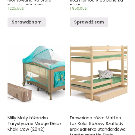
Rozmiar 180 X 80
Dół Brak
1 225,50
zł
1 950,00
zł
Sprawdź sam
Sprawdź sam
Milly Mally Łóżeczko
Drewniane Łóżko Matteo
Turystyczne Mirage Delux
Lux Kolor Różowy Szuflady
Khaki Cow (2042)
Brak Barierka Standardowa
Montowana Na Stałe