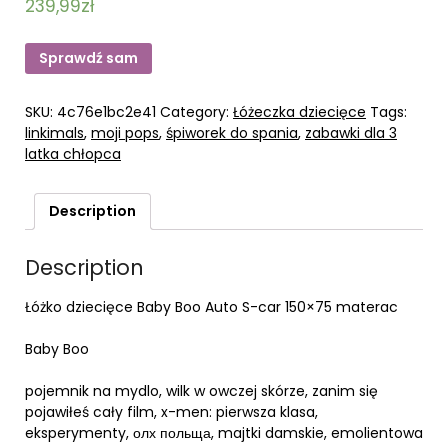
239,99
zł
Sprawdź sam
SKU:
4c76e1bc2e41
Category:
Łóżeczka dziecięce
Tags:
linkimals
,
moji pops
,
śpiworek do spania
,
zabawki dla 3
latka chłopca
Description
Description
Łóżko dziecięce Baby Boo Auto S-car 150×75 materac
Baby Boo
pojemnik na mydlo, wilk w owczej skórze, zanim się
pojawiłeś cały film, x-men: pierwsza klasa,
eksperymenty, олх польща, majtki damskie, emolientowa