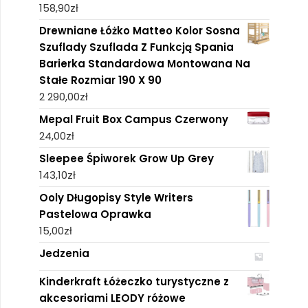
158,90
zł
Drewniane Łóżko Matteo Kolor Sosna
Szuflady Szuflada Z Funkcją Spania
Barierka Standardowa Montowana Na
Stałe Rozmiar 190 X 90
2 290,00
zł
Mepal Fruit Box Campus Czerwony
24,00
zł
Sleepee Śpiworek Grow Up Grey
143,10
zł
Ooly Długopisy Style Writers
Pastelowa Oprawka
15,00
zł
Jedzenia
Kinderkraft Łóżeczko turystyczne z
akcesoriami LEODY różowe