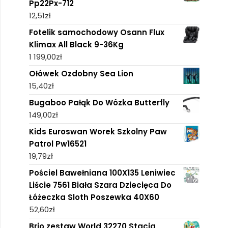
Pp22Px-712
12,51
zł
Fotelik samochodowy Osann Flux
Klimax All Black 9-36Kg
1 199,00
zł
Ołówek Ozdobny Sea Lion
15,40
zł
Bugaboo Pałąk Do Wózka Butterfly
149,00
zł
Kids Euroswan Worek Szkolny Paw
Patrol Pw16521
19,79
zł
Pościel Bawełniana 100X135 Leniwiec
Liście 7561 Biała Szara Dziecięca Do
Łóżeczka Sloth Poszewka 40X60
52,60
zł
Brio zestaw World 32270 Stacja