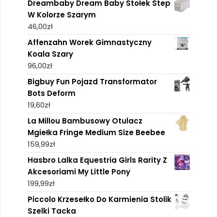
Dreambaby Dream Baby Stołek Step
W Kolorze Szarym
46,00
zł
Affenzahn Worek Gimnastyczny
Koala Szary
96,00
zł
Bigbuy Fun Pojazd Transformator
Bots Deform
19,60
zł
La Millou Bambusowy Otulacz
Mgiełka Fringe Medium Size Beebee
159,99
zł
Hasbro Lalka Equestria Girls Rarity Z
Akcesoriami My Little Pony
199,99
zł
Piccolo Krzesełko Do Karmienia Stolik
Szelki Tacka