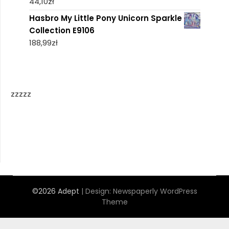
44,10
zł
Hasbro My Little Pony Unicorn Sparkle
Collection E9106
188,99
zł
zzzzz
©2026 Adept
| Design:
Newspaperly WordPress
Theme