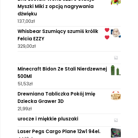
Myszki Miki z opcją nagrywania
dźwięku
137,00
zł
Whisbear Szumiący szumiś królik
Felcia EZZY
329,00
zł
Minecraft Bidon Ze Stali Nierdzewnej
500Ml
51,53
zł
Drewniana Tabliczka Pokój Imię
Dziecka Grawer 3D
21,99
zł
urocze i miękkie pluszaki
Laser Pegs Cargo Plane 12w1 94el.