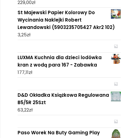
229,00
zł
St Majewski Papier Kolorowy Do
Wycinania Naklejki Robert
Lewandowski (5903235705427 Akr2 102)
3,25
zł
LUXMA Kuchnia dla dzieci lodówka
kran z wodą para 167 - Zabawka
177,11
zł
D&D Okładka Książkowa Regulowana
B5/5R 25Szt
63,22
zł
Paso Worek Na Buty Gaming Play