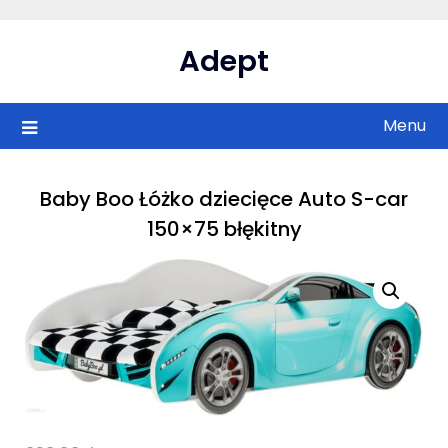
Skip
to
Adept
content
Menu
Baby Boo Łóżko dziecięce Auto S-car
150×75 błękitny