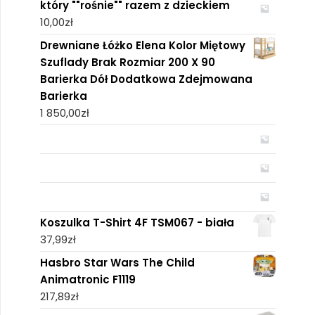
który ""rośnie"" razem z dzieckiem
10,00
zł
Drewniane Łóżko Elena Kolor Miętowy
Szuflady Brak Rozmiar 200 X 90
Barierka Dół Dodatkowa Zdejmowana
Barierka
1 850,00
zł
Koszulka T-Shirt 4F TSM067 - biała
37,99
zł
Hasbro Star Wars The Child
Animatronic F1119
217,89
zł