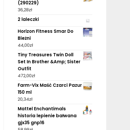
(290229)
36,28
zł
2 laleczki
Horizon Fitness Smar Do
Bieżni
44,00
zł
Tiny Treasures Twin Doll
Set In Brother &Amp; Sister
Outfit
472,00
zł
Farm-Vix Maść Czarci Pazur
150 ml
20,34
zł
Mattel Enchantimals
historia lepienie bałwana
gjx35 gnp16
58,99
zł