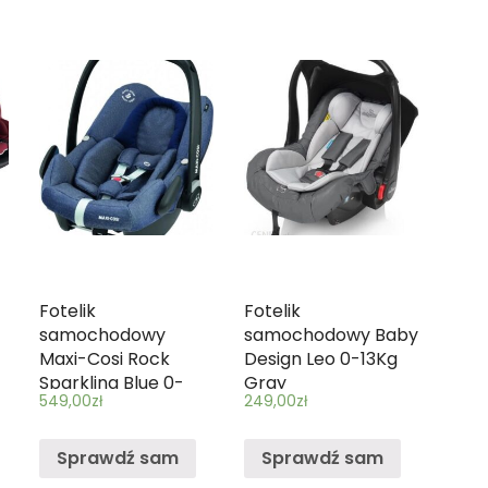
Fotelik
Fotelik
samochodowy
samochodowy Baby
Maxi-Cosi Rock
Design Leo 0-13Kg
Sparkling Blue 0-
Gray
549,00
zł
249,00
zł
13Kg
Sprawdź sam
Sprawdź sam