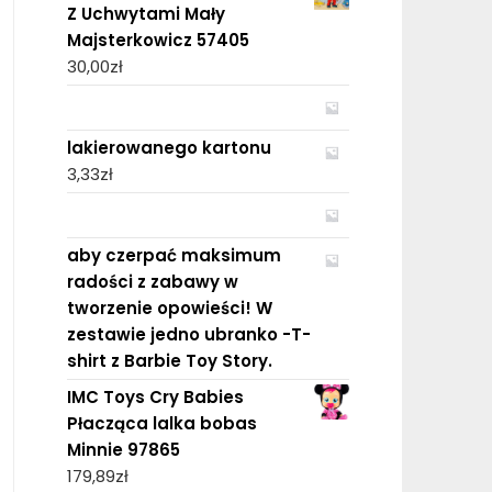
Z Uchwytami Mały
Majsterkowicz 57405
30,00
zł
lakierowanego kartonu
3,33
zł
aby czerpać maksimum
radości z zabawy w
tworzenie opowieści! W
zestawie jedno ubranko -T-
shirt z Barbie Toy Story.
IMC Toys Cry Babies
Płacząca lalka bobas
Minnie 97865
179,89
zł