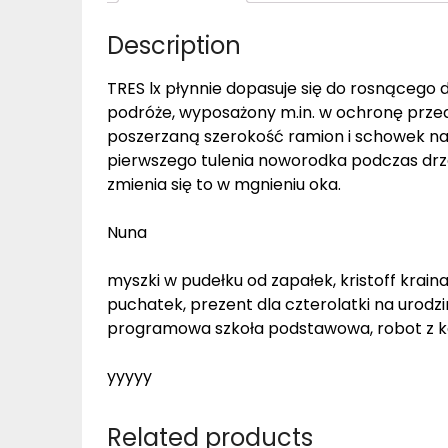
Description
TRES lx płynnie dopasuje się do rosnącego d
podróże, wyposażony m.in. w ochronę prz
poszerzaną szerokość ramion i schowek na 
pierwszego tulenia noworodka podczas drz
zmienia się to w mgnieniu oka.
Nuna
myszki w pudełku od zapałek, kristoff krain
puchatek, prezent dla czterolatki na urodz
programowa szkoła podstawowa, robot z k
yyyyy
Related products