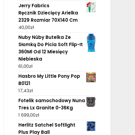
Jerry Fabrics
Ręcznik Dziecięcy Arielka
2329 Rozmiar 70X140 Cm
40,00
zł
Nuby Nûby Butelka Ze
Słomką Do Picia Soft Flip-It
360Ml Od 12 Miesięcy
Niebieska
61,00
zł
Hasbro My Little Pony Pop
B0121
17,43
zł
Fotelik samochodowy Nuna
Tres Lx Granite 0-36Kg
1 699,00
zł
Herlitz Satchel Softlight
Plus Play Ball