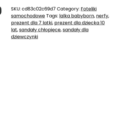
SKU:
cd83c02c69d7
Category:
Foteliki
samochodowe
Tags:
lalka babyborn
,
nerfy
,
prezent dla 7 latki
,
prezent dla dziecka 10
lat
,
sandały chłopięce
,
sandały dla
dziewczynki