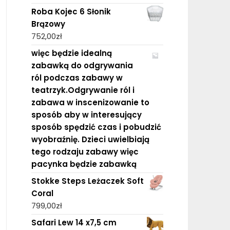
Roba Kojec 6 Słonik
Brązowy
752,00
zł
więc będzie idealną
zabawką do odgrywania
ról podczas zabawy w
teatrzyk.Odgrywanie ról i
zabawa w inscenizowanie to
sposób aby w interesujący
sposób spędzić czas i pobudzić
wyobraźnię. Dzieci uwielbiają
tego rodzaju zabawy więc
pacynka będzie zabawką
Stokke Steps Leżaczek Soft
Coral
799,00
zł
Safari Lew 14 x7,5 cm