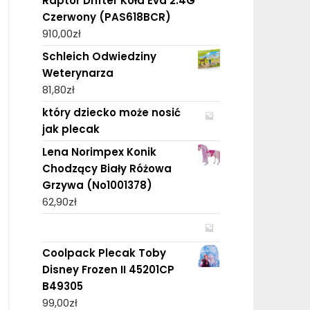
Raptor Drifter Koła Eva 2.4G
Czerwony (PAS618BCR)
910,00
zł
Schleich Odwiedziny
Weterynarza
81,80
zł
który dziecko może nosić
jak plecak
Lena Norimpex Konik
Chodzący Biały Różowa
Grzywa (No1001378)
62,90
zł
Coolpack Plecak Toby
Disney Frozen II 45201CP
B49305
99,00
zł