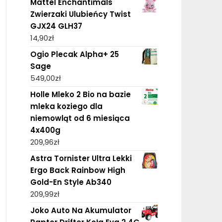
Mattel Enchantimals
Zwierzaki Ulubieńcy Twist
GJX24 GLH37
14,90
zł
Ogio Plecak Alpha+ 25
Sage
549,00
zł
Holle Mleko 2 Bio na bazie
mleka koziego dla
niemowląt od 6 miesiąca
4x400g
209,96
zł
Astra Tornister Ultra Lekki
Ergo Back Rainbow High
Gold-En Style Ab340
209,99
zł
Joko Auto Na Akumulator