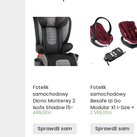
Fotelik
Fotelik
samochodowy
samochodowy
Diono Monterey 2
Besafe Izi Go
Isofix Shadow 15-
Modular X1 I-Size +
489,00
zł
2 599,00
zł
36Kg
Izi Modular I-Size +
Baza Isofix Izi
Modular Granat
Sprawdź sam
Sprawdź sam
Melange 13 0-13Kg