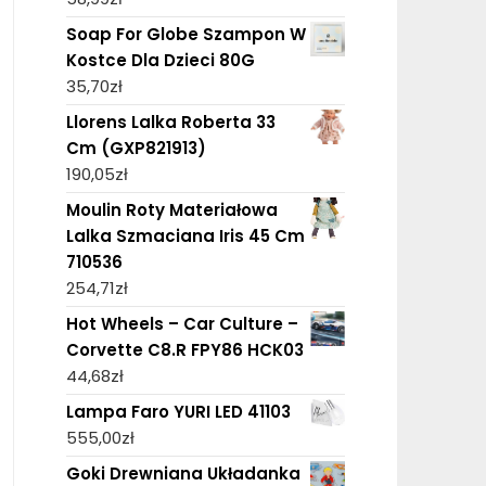
Soap For Globe Szampon W
Kostce Dla Dzieci 80G
35,70
zł
Llorens Lalka Roberta 33
Cm (GXP821913)
190,05
zł
Moulin Roty Materiałowa
Lalka Szmaciana Iris 45 Cm
710536
254,71
zł
Hot Wheels – Car Culture –
Corvette C8.R FPY86 HCK03
44,68
zł
Lampa Faro YURI LED 41103
555,00
zł
Goki Drewniana Układanka