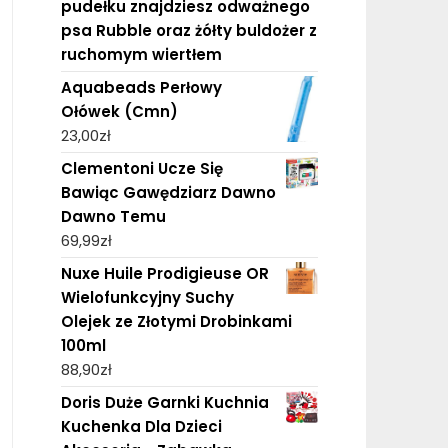
pudełku znajdziesz odważnego
psa Rubble oraz żółty buldożer z
ruchomym wiertłem
Aquabeads Perłowy
Ołówek (Cmn)
23,00
zł
Clementoni Ucze Się
Bawiąc Gawędziarz Dawno
Dawno Temu
69,99
zł
Nuxe Huile Prodigieuse OR
Wielofunkcyjny Suchy
Olejek ze Złotymi Drobinkami
100ml
88,90
zł
Doris Duże Garnki Kuchnia
Kuchenka Dla Dzieci