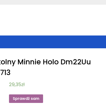
kolny Minnie Holo Dm22Uu
713
29,35
zł
Sprawdź sam