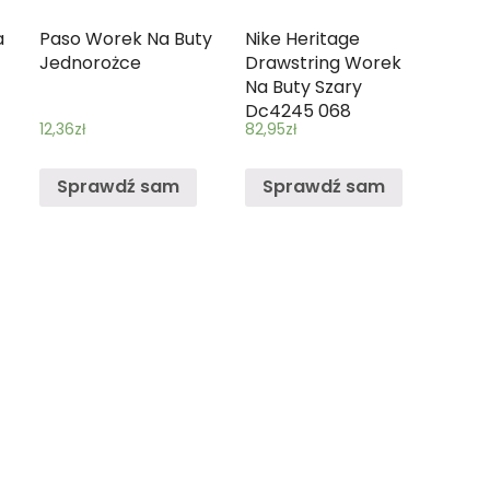
a
Paso Worek Na Buty
Nike Heritage
Jednorożce
Drawstring Worek
Na Buty Szary
Dc4245 068
12,36
zł
82,95
zł
Sprawdź sam
Sprawdź sam