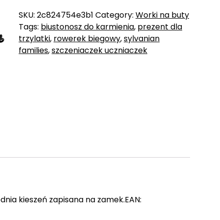
SKU:
2c824754e3b1
Category:
Worki na buty
Tags:
biustonosz do karmienia
,
prezent dla
trzylatki
,
rowerek biegowy
,
sylvanian
families
,
szczeniaczek uczniaczek
dnia kieszeń zapisana na zamek.EAN: