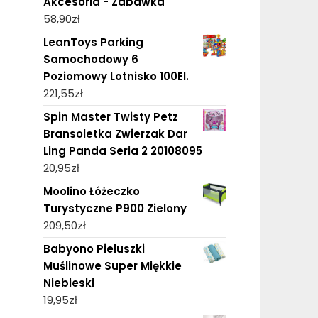
Akcesoria - Zabawka
58,90
zł
LeanToys Parking
Samochodowy 6
Poziomowy Lotnisko 100El.
221,55
zł
Spin Master Twisty Petz
Bransoletka Zwierzak Dar
Ling Panda Seria 2 20108095
20,95
zł
Moolino Łóżeczko
Turystyczne P900 Zielony
209,50
zł
Babyono Pieluszki
Muślinowe Super Miękkie
Niebieski
19,95
zł