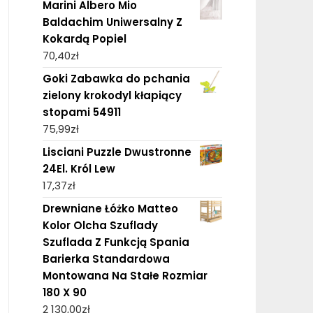
Marini Albero Mio
Baldachim Uniwersalny Z
Kokardą Popiel
70,40
zł
Goki Zabawka do pchania
zielony krokodyl kłapiący
stopami 54911
75,99
zł
Lisciani Puzzle Dwustronne
24El. Król Lew
17,37
zł
Drewniane Łóżko Matteo
Kolor Olcha Szuflady
Szuflada Z Funkcją Spania
Barierka Standardowa
Montowana Na Stałe Rozmiar
180 X 90
2 130,00
zł