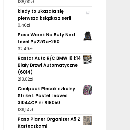
138,00
zł
kiedy to ukazała się
pierwsza książka z serii
0,46
zł
Paso Worek Na Buty Next
Level Pp22Ga-260
32,49
zł
Rastar Auto R/C BMW i8 1:14
Biały Drzwi Automatyczne
(6014)
213,02
zł
Coolpack Plecak szkolny
Strike L Pastel Leaves
31044CP nr B18050
139,14
zł
Paso Planer Organizer A5 Z
Karteczkami