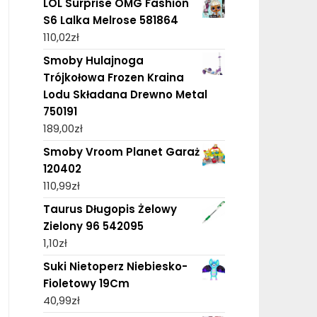
LOL Surprise OMG Fashion
S6 Lalka Melrose 581864
110,02
zł
Smoby Hulajnoga
Trójkołowa Frozen Kraina
Lodu Składana Drewno Metal
750191
189,00
zł
Smoby Vroom Planet Garaż
120402
110,99
zł
Taurus Długopis Żelowy
Zielony 96 542095
1,10
zł
Suki Nietoperz Niebiesko-
Fioletowy 19Cm
40,99
zł