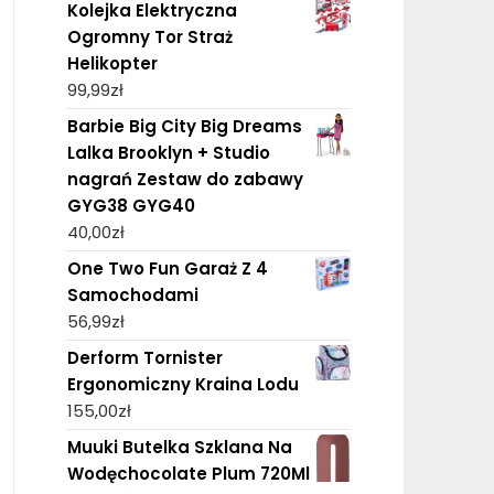
Kolejka Elektryczna
Ogromny Tor Straż
Helikopter
99,99
zł
Barbie Big City Big Dreams
Lalka Brooklyn + Studio
nagrań Zestaw do zabawy
GYG38 GYG40
40,00
zł
One Two Fun Garaż Z 4
Samochodami
56,99
zł
Derform Tornister
Ergonomiczny Kraina Lodu
155,00
zł
Muuki Butelka Szklana Na
Wodęchocolate Plum 720Ml