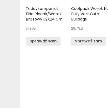
Teddykompaniet
Coolpack Worek N
Fido Plecak/Worek
Buty Vert Cute
Brązowy 32X24 Cm
Bulldogs
51,90
zł
29,79
zł
Sprawdź sam
Sprawdź sam