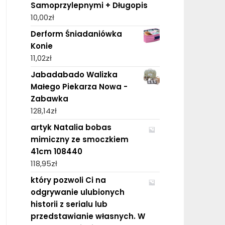
Samoprzylepnymi + Długopis
10,00
zł
Derform Śniadaniówka
Konie
11,02
zł
Jabadabado Walizka
Małego Piekarza Nowa -
Zabawka
128,14
zł
artyk Natalia bobas
mimiczny ze smoczkiem
41cm 108440
118,95
zł
który pozwoli Ci na
odgrywanie ulubionych
historii z serialu lub
przedstawianie własnych. W