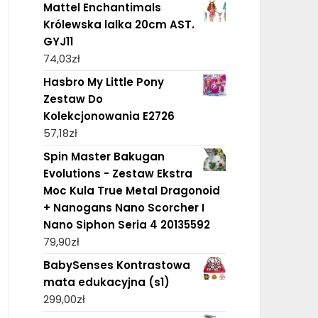
Mattel Enchantimals
Królewska lalka 20cm AST.
GYJ11
74,03
zł
Hasbro My Little Pony
Zestaw Do
Kolekcjonowania E2726
57,18
zł
Spin Master Bakugan
Evolutions - Zestaw Ekstra
Moc Kula True Metal Dragonoid
+ Nanogans Nano Scorcher I
Nano Siphon Seria 4 20135592
79,90
zł
BabySenses Kontrastowa
mata edukacyjna (s1)
299,00
zł