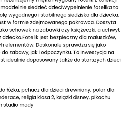
odzielnie siedzieć dzieciWypełnienie fotelika to
olę wygodnego i stabilnego siedziska dla dziecka.
est w formie zdejmowanego pokrowca. Doszyta
ako schowek na zabawki czy książeczki, a uchwyt
z dziecko.Fotelik jest bezpieczny dla maluszków,
ch elementów. Doskonale sprawdza się jako
do zabawy, jak i odpoczynku. To inwestycja na
jest idealnie dopasowany także do starszych dzieci
do łóżka, pchacz dla dzieci drewniany, polar dla
nderace, religia klasa 2, książki disney, pikachu
gh studio mody