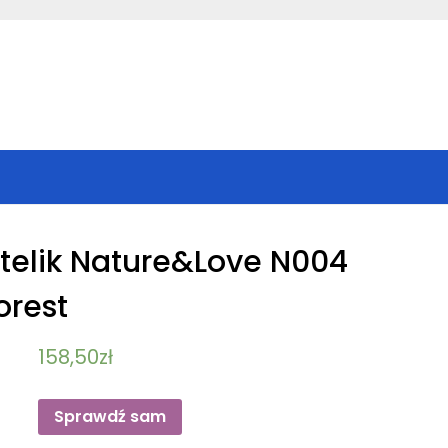
otelik Nature&Love N004
orest
158,50
zł
Sprawdź sam