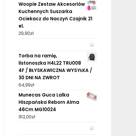
Woopie Zestaw Akcesoriów
Kuchennych Suszarka
Ociekacz do Naczyń Czajnik 21
el.
29,90
zł
Torba na ramię,
listonoszka H4L22 TRU008
4F / BŁYSKAWICZNA WYSYŁKA /
30 DNI NA ZWROT
64,99
zł
Munecas Guca Lalka
Hiszpańska Reborn Alma
46Cm MG10024
912,00
zł