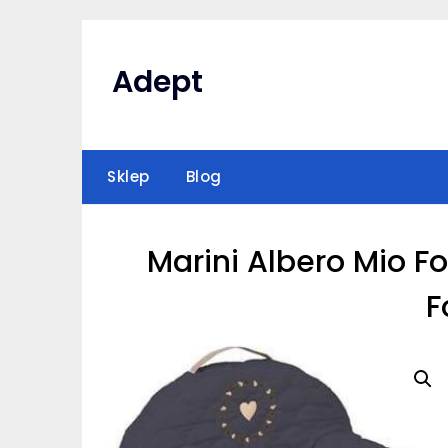
Skip
to
content
Adept
Sklep
Blog
Marini Albero Mio F
F