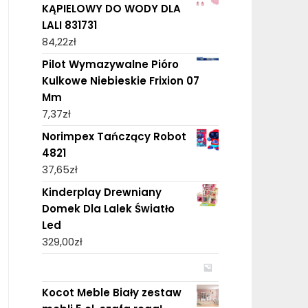
KĄPIELOWY DO WODY DLA
LALI 831731
84,22
zł
Pilot Wymazywalne Pióro
Kulkowe Niebieskie Frixion 07
Mm
7,37
zł
Norimpex Tańczący Robot
4821
37,65
zł
Kinderplay Drewniany
Domek Dla Lalek Światło
Led
329,00
zł
Kocot Meble Biały zestaw