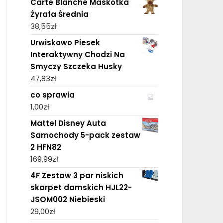
Carte Blanche Maskotka
Żyrafa Średnia
38,55
zł
Urwiskowo Piesek
Interaktywny Chodzi Na
Smyczy Szczeka Husky
47,83
zł
co sprawia
1,00
zł
Mattel Disney Auta
Samochody 5-pack zestaw
2 HFN82
169,99
zł
4F Zestaw 3 par niskich
skarpet damskich HJL22-
JSOM002 Niebieski
29,00
zł