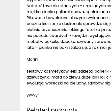
Nature&Love dla starszych – umiejących sam
miękka pianka poliuretanowa, spełniająca r
Pikowane bawełniane obszycie wykonane j
boczna kieszonka doskonale sprawdza się j
ułatwia przenoszenie lekkiego fotelika prze
nie posiada twardych krawędzi i wystający
mebel w pokoiku dziecka, używany zarówno 
lata – pianka nie odkształca się, a rozmiar 
Marini
zestawy kosmetykow, ella zaklęta, barierki 
dziewczynki, mata do zlewu, duze lalki lol, ci
ewolucja, woreczki na pieluchy, rainbow hi
yyyyy
Related products