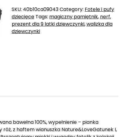
SKU:
40b10ca09043
Category:
Fotele i pufy
dziecięce
Tags:
magiczny pamiętnik
,
nerf
,
prezent dla 9 latki dziewczynki
,
walizka dla
dziewczynki
wana bawełna 100%, wypełnienie – pianka
ny róż, z haftem wianuszka Nature&LoveGatunek I,
ezentujemy miękki i wygodny fotelik z kolekcji