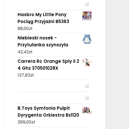
Hasbro My Little Pony
Pociąg Przyjaźni B5363
88,00
zł
Niebieski nosek -
Przytulanka szynszyla
42,42
zł
Carrera Rc Orange Sply Ii 2
4 Ghz 370501028X
137,83
zł
B.Toys Symfonia Pulpit
Dyrygenta Orkiestra Bx1120
399,00
zł