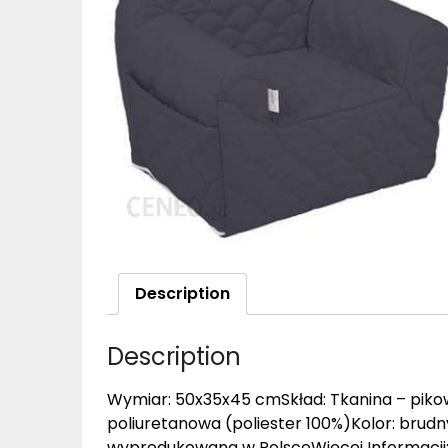
Description
Description
Wymiar: 50x35x45 cmSkład: Tkanina – piko
poliuretanowa (poliester 100%)Kolor: brud
wyprodukowana w PolsceWięcej Informacji:Pr