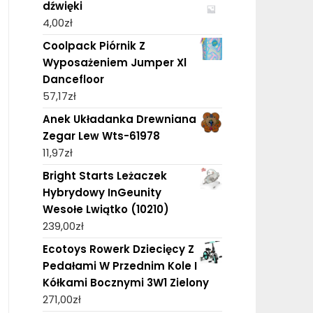
dźwięki
4,00
zł
Coolpack Piórnik Z
Wyposażeniem Jumper Xl
Dancefloor
57,17
zł
Anek Układanka Drewniana
Zegar Lew Wts-61978
11,97
zł
Bright Starts Leżaczek
Hybrydowy InGeunity
Wesołe Lwiątko (10210)
239,00
zł
Ecotoys Rowerk Dziecięcy Z
Pedałami W Przednim Kole I
Kółkami Bocznymi 3W1 Zielony
271,00
zł