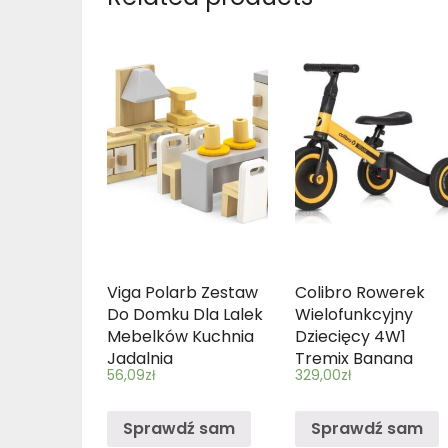
Viga Polarb Zestaw
Colibro Rowerek
Do Domku Dla Lalek
Wielofunkcyjny
Mebelków Kuchnia
Dziecięcy 4W1
Jadalnia
Tremix Banana
56,09
zł
329,00
zł
Sprawdź sam
Sprawdź sam