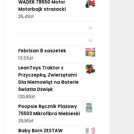
WADER 78650 Motor
Motorbajk strażacki
26,49
zł
Febrisan 8 saszetek
13,55
zł
LeanToys Traktor z
Przyczepką, Zwierzętami
Dla Niemowląt na Baterie
Światła Dźwięk
120,89
zł
Poopsie Ręcznik Plażowy
75503 Mikrofibra Niebieski
29,90
zł
Baby Born ZESTAW