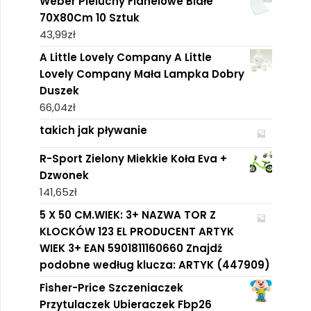
Weber Pieluchy Flanelowe Białe
70X80Cm 10 Sztuk
43,99
zł
A Little Lovely Company A Little
Lovely Company Mała Lampka Dobry
Duszek
66,04
zł
takich jak pływanie
R-Sport Zielony Miekkie Koła Eva +
Dzwonek
141,65
zł
5 X 50 CM.WIEK: 3+ NAZWA TOR Z
KLOCKÓW 123 EL PRODUCENT ARTYK
WIEK 3+ EAN 5901811160660 Znajdź
podobne według klucza: ARTYK (447909)
Fisher-Price Szczeniaczek
Przytulaczek Ubieraczek Fbp26