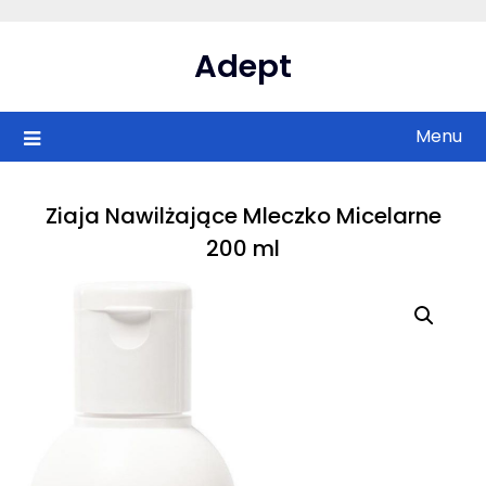
Skip
to
Adept
content
Menu
Ziaja Nawilżające Mleczko Micelarne
200 ml