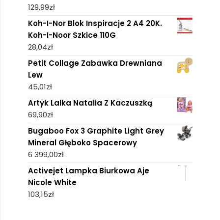
129,99
zł
Koh-I-Nor Blok Inspiracje 2 A4 20K.
Koh-I-Noor Szkice 110G
28,04
zł
Petit Collage Zabawka Drewniana
Lew
45,01
zł
Artyk Lalka Natalia Z Kaczuszką
69,90
zł
Bugaboo Fox 3 Graphite Light Grey
Mineral Głęboko Spacerowy
6 399,00
zł
Activejet Lampka Biurkowa Aje
Nicole White
103,15
zł