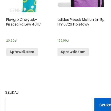
Playgro Chwytak-
adidas Plecak Motion Lin Bp
Piszczałka Lew 40117
Hm6726 Fioletowy
20,60
zł
159,99
zł
Sprawdź sam
Sprawdź sam
SZUKAJ
Szuka