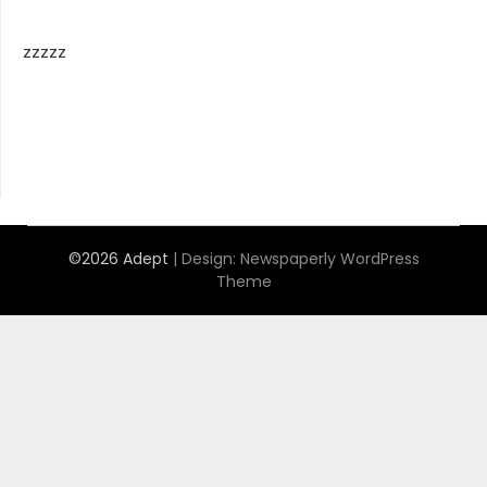
zzzzz
©2026 Adept
| Design:
Newspaperly WordPress
Theme