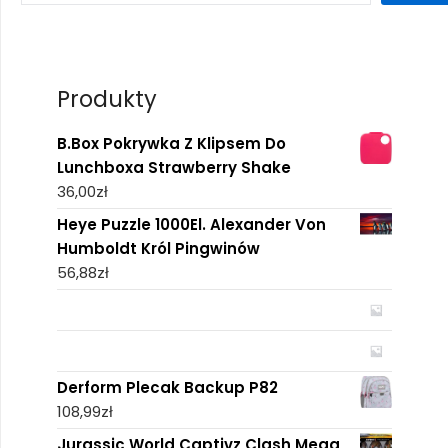
Produkty
B.Box Pokrywka Z Klipsem Do
Lunchboxa Strawberry Shake
36,00
zł
Heye Puzzle 1000El. Alexander Von
Humboldt Król Pingwinów
56,88
zł
Derform Plecak Backup P82
108,99
zł
Jurassic World Captivz Clash Mega