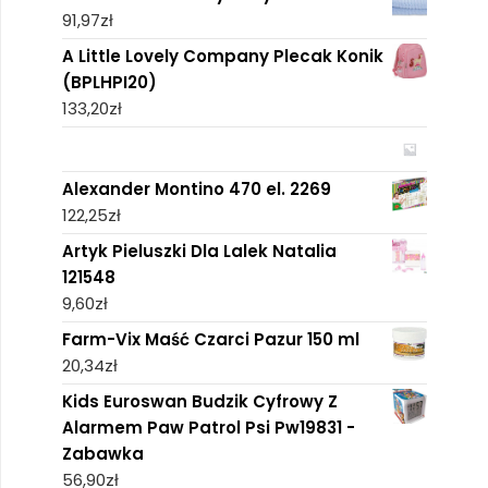
91,97
zł
A Little Lovely Company Plecak Konik
(BPLHPI20)
133,20
zł
Alexander Montino 470 el. 2269
122,25
zł
Artyk Pieluszki Dla Lalek Natalia
121548
9,60
zł
Farm-Vix Maść Czarci Pazur 150 ml
20,34
zł
Kids Euroswan Budzik Cyfrowy Z
Alarmem Paw Patrol Psi Pw19831 -
Zabawka
56,90
zł