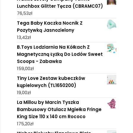
Lunchbox Glitter Tęcza (CBRAMC07)
76,53
zł
Tega Baby Kaczka Nocnik Z
Pozytywką Jasnozielony
13,42
zł
B.Toys Lodziarnia Na Kółkach Z
Magnetyczną Łyżką Do Lodów Sweet
Scoops - Zabawka
159,00
zł
Tiny Love Zestaw kubeczków
kąpielowych (TL1650200)
19,00
zł
La Millou by Marcin Tyszka
Bambusowy Otulacz Mgiełka Fringe
King Size 110 x 140 cm Rococo
175,20
zł