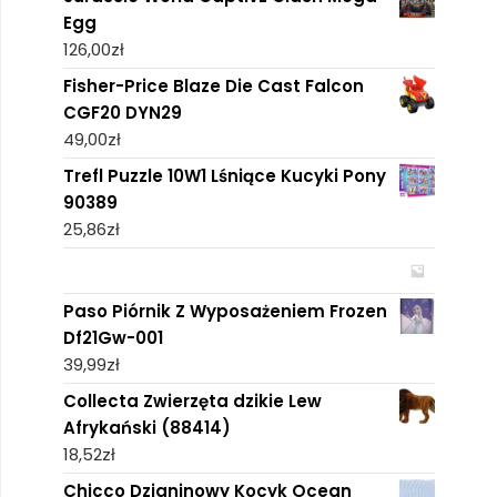
Egg
126,00
zł
Fisher-Price Blaze Die Cast Falcon
CGF20 DYN29
49,00
zł
Trefl Puzzle 10W1 Lśniące Kucyki Pony
90389
25,86
zł
Paso Piórnik Z Wyposażeniem Frozen
Df21Gw-001
39,99
zł
Collecta Zwierzęta dzikie Lew
Afrykański (88414)
18,52
zł
Chicco Dzianinowy Kocyk Ocean