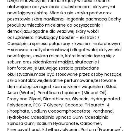
Dzięki innowacyjnej formule łączy w sobie składniki
ułatwiające oczyszczanie z substancjami aktywnymi
nawilżającymi skórę. Mleczko nie zatyka porów oraz
pozostawia skórę nawilżoną i łagodnie pachnącą.Cechy
produktu:mleczko micelarne do oczyszczania i
demakijażu,łagodne dla wrażliwej skóry wokół
oczu,zawiera nawilżający booster – ekstrakt z
Caesalpinia spinosa połączony z kwasem hialuronowym
– surowce o natychmiastowej i długotrwałej aktywności
nawilżającej,zawiera micele, które idealnie łączą się z
sebum oraz składnikami makijaż, skutecznie i
komfortowo je usuwając,zostało przebadane
okulistycznie,może być stosowane przez osoby noszące
szkła kontaktowe,delikatnie perfumowane,testowane
dermatologicznie,jest kosmetykiem wegańskim.Skład:
Aqua (Water), Paraffinum Liquidum (Mineral Oil),
Propylene Glycol, Dimethicone, Glycerin, Hydrogenated
Polydecene, PEG-7 Glyceryl Cocoate, Trilaureth-4
Phosphate, Sodium Cocoamphoacetate, Panthenol,
Hydrolyzed Caesalpinia Spinosa Gum, Caesalpinia
Spinosa Gum, Sodium Hyaluronate, Carbomer,
Phenoxyethanol, Ethylhexylglycerin, Parfum (Fragrance),