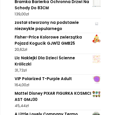
Bramka Barierka Ochronna Drzwi Na
Schody Do 83CM
139,00
zł
został stworzony na podstawie
niezwykle popularnego
Fisher-Price Kolorowe zwierzątka
Pojazd Kogucik GJW12 GMB25
20,62
zł
Llc Naklejki Dla Dzieci Ścienne
Króliczki
31,73
zł
VIP Polarized T-Purple Adult
164,00
zł
Mattel Disney PIXAR FIGURKA KOSMICI
AST GMJ30
45,44
zł
A Little Lovely Company Termo