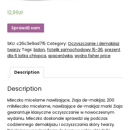
12,99
zł
Sprawdź sam
SKU:
c26c3e9ad715
Category:
Oczyszczanie i demakijaż
twarzy
Tags:
bidon
,
fotelik samochodowy 15-36
,
prezent
dla 6 latka chłopca
,
spacerówka
,
wydra fisher price
Description
Description
Mleczko micelarne nawilżające, Ziaja de-makijaż, 200
mlMleczko micelarne, nawilżające de-makijaż marki Ziaja
gwarantuje klasyczne oczyszczanie w nowoczesnym
wydaniu. Mleczko doskonale sprawdzi się podczas
codziennego demakijażu i oczyszczania skóry twarzy.