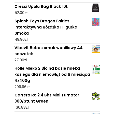
Cressi Upolu Bag Black 10L
52,00
zł
Splash Toys Dragon Fairies
Interaktywna Różdżka I Figurka
Smoka
49,90
zł
Vibovit Bobas smak waniliowy 44
saszetek
27,90
zł
Holle Mleko 2 Bio na bazie mleka
koziego dla niemowląt od 6 miesiąca
4x400g
209,96
zł
Carrera Rc 2,4Ghz Mini Turnator
360/Stunt Green
136,88
zł