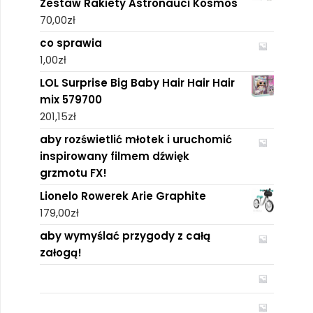
Zestaw Rakiety Astronauci Kosmos
70,00
zł
co sprawia
1,00
zł
LOL Surprise Big Baby Hair Hair Hair
mix 579700
201,15
zł
aby rozświetlić młotek i uruchomić
inspirowany filmem dźwięk
grzmotu FX!
Lionelo Rowerek Arie Graphite
179,00
zł
aby wymyślać przygody z całą
załogą!