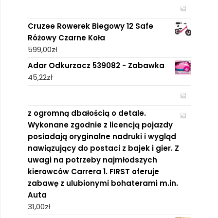
Cruzee Rowerek Biegowy 12 Safe
Różowy Czarne Koła
599,00
zł
Adar Odkurzacz 539082 - Zabawka
45,22
zł
z ogromną dbałością o detale.
Wykonane zgodnie z licencją pojazdy
posiadają oryginalne nadruki i wygląd
nawiązujący do postaci z bajek i gier. Z
uwagi na potrzeby najmłodszych
kierowców Carrera 1. FIRST oferuje
zabawę z ulubionymi bohaterami m.in.
Auta
31,00
zł