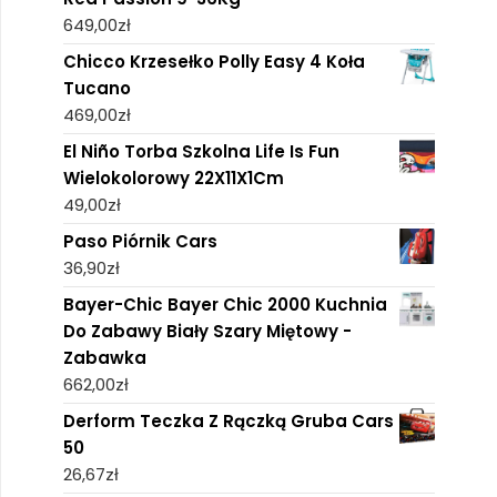
649,00
zł
Chicco Krzesełko Polly Easy 4 Koła
Tucano
469,00
zł
El Niño Torba Szkolna Life Is Fun
Wielokolorowy 22X11X1Cm
49,00
zł
Paso Piórnik Cars
36,90
zł
Bayer-Chic Bayer Chic 2000 Kuchnia
Do Zabawy Biały Szary Miętowy -
Zabawka
662,00
zł
Derform Teczka Z Rączką Gruba Cars
50
26,67
zł