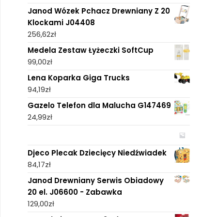
Janod Wózek Pchacz Drewniany Z 20
Klockami J04408
256,62
zł
Medela Zestaw Łyżeczki SoftCup
99,00
zł
Lena Koparka Giga Trucks
94,19
zł
Gazelo Telefon dla Malucha G147469
24,99
zł
Djeco Plecak Dziecięcy Niedźwiadek
84,17
zł
Janod Drewniany Serwis Obiadowy
20 el. J06600 - Zabawka
129,00
zł