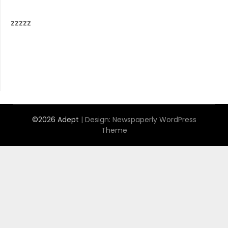
zzzzz
©2026 Adept
| Design:
Newspaperly WordPress
Theme