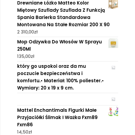
Drewniane Łóżko Matteo Kolor
Miętowy Szuflady Szuflada Z Funkcją
Spania Barierka Standardowa
Montowana Na Stałe Rozmiar 200 X 90
2 310,00
zł
Mop Odżywka Do Włosów W Sprayu
250Ml
135,00
zł
który go uspokoi oraz da mu
poczucie bezpieczeństwa i
komfortu.• Materiał: 100% poliester.•
Wymiary: 20 x 19 x 9 cm.
Mattel Enchantimals Figurki Małe
Przyjaciółki Ślimak I Ważka Fxm89
Fxm86
14,50
zł