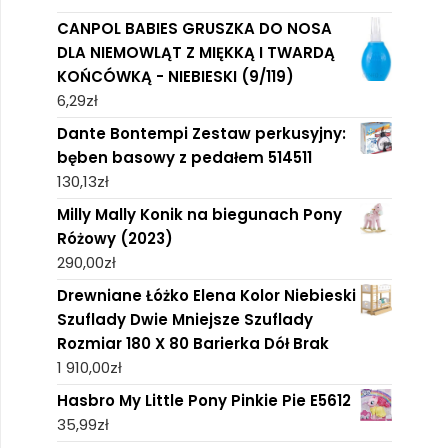
CANPOL BABIES GRUSZKA DO NOSA
DLA NIEMOWLĄT Z MIĘKKĄ I TWARDĄ
KOŃCÓWKĄ - NIEBIESKI (9/119)
6,29
zł
Dante Bontempi Zestaw perkusyjny:
bęben basowy z pedałem 514511
130,13
zł
Milly Mally Konik na biegunach Pony
Różowy (2023)
290,00
zł
Drewniane Łóżko Elena Kolor Niebieski
Szuflady Dwie Mniejsze Szuflady
Rozmiar 180 X 80 Barierka Dół Brak
1 910,00
zł
Hasbro My Little Pony Pinkie Pie E5612
35,99
zł