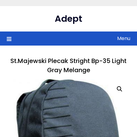
Skip
to
Adept
content
Menu
St.Majewski Plecak Stright Bp-35 Light
Gray Melange