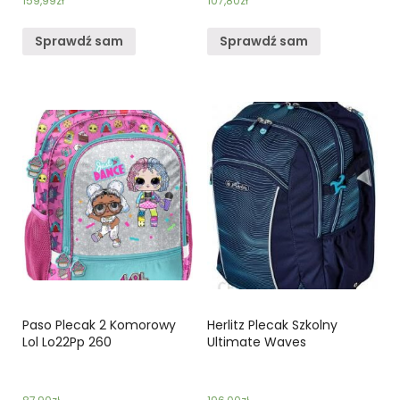
159,99
zł
107,80
zł
Sprawdź sam
Sprawdź sam
Paso Plecak 2 Komorowy
Herlitz Plecak Szkolny
Lol Lo22Pp 260
Ultimate Waves