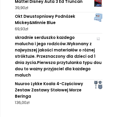
Mattel Disney Auta 3 Ed Truncan
39,90
zł
Okt Dwustopniowy Podnóżek
Mickey&Minnie Blue
69,93
zł
skradnie serduszko każdego
malucha i jego rodziców.Wykonany z
najwyższej jakości materiałów o różnej
stróktuże. Przeznaczony dla dzieci od 1
dnia życia.Pierwsza przytulanka typu dou
dou to ważny przyjaciel dla każdego
maluch
Nuuroo Lykke Koala 4-Częściowy
Zestaw Zastawy Stołowej Morze
Beringa
136,00
zł