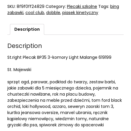
SKU:
8f9f0ff24829
Category:
Plecaki szkolne
Tags:
bing
zabawki
,
cool club
,
dobble
,
piasek kinetyczny
Description
Description
St.right Plecak BP35 3-komory Light Malange 619199
St. Majewski
sprzęt agd, parowar, podkład do twarzy, zestaw barbi,
jakie zabawki dla 5 miesięcznego dziecka, pojemnik na
chusteczki nawilżane, rok na placu budowy,
zabezpieczenia na meble przed dziećmi, tom ford black
orchid, loki hollywood, azzaro, seweryn zaorski tom 3,
kurtka jeansowa oversize, marvel ubrania, ręcznik
kąpielowy niemowlęcy, wiedzmin tomy, naturalne
gryzaki dla psa, spiworek zimowy do spacerowki