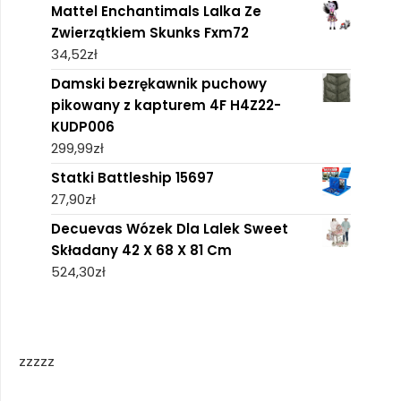
Mattel Enchantimals Lalka Ze
Zwierzątkiem Skunks Fxm72
34,52
zł
Damski bezrękawnik puchowy
pikowany z kapturem 4F H4Z22-
KUDP006
299,99
zł
Statki Battleship 15697
27,90
zł
Decuevas Wózek Dla Lalek Sweet
Składany 42 X 68 X 81 Cm
524,30
zł
zzzzz