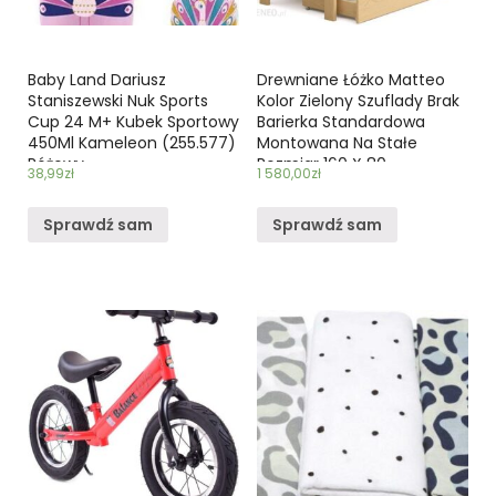
Baby Land Dariusz
Drewniane Łóżko Matteo
Staniszewski Nuk Sports
Kolor Zielony Szuflady Brak
Cup 24 M+ Kubek Sportowy
Barierka Standardowa
450Ml Kameleon (255.577)
Montowana Na Stałe
Różowy
Rozmiar 160 X 80
38,99
zł
1 580,00
zł
Sprawdź sam
Sprawdź sam