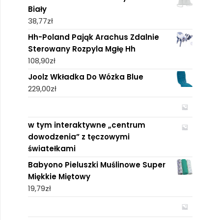
Biały
38,77
zł
Hh-Poland Pająk Arachus Zdalnie
Sterowany Rozpyla Mgłę Hh
108,90
zł
Joolz Wkładka Do Wózka Blue
229,00
zł
w tym interaktywne „centrum
dowodzenia” z tęczowymi
światełkami
Babyono Pieluszki Muślinowe Super
Miękkie Miętowy
19,79
zł