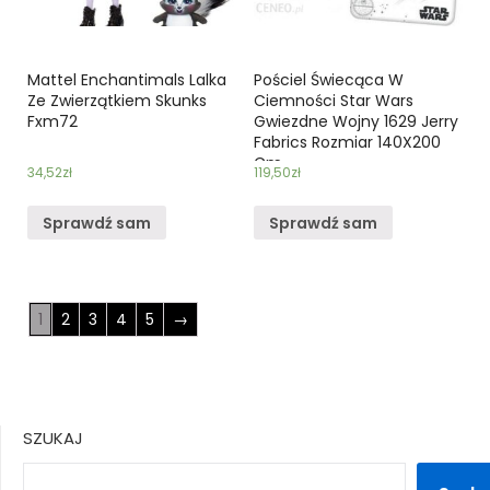
Mattel Enchantimals Lalka
Pościel Świecąca W
Ze Zwierzątkiem Skunks
Ciemności Star Wars
Fxm72
Gwiezdne Wojny 1629 Jerry
Fabrics Rozmiar 140X200
Cm
34,52
zł
119,50
zł
Sprawdź sam
Sprawdź sam
1
2
3
4
5
→
SZUKAJ