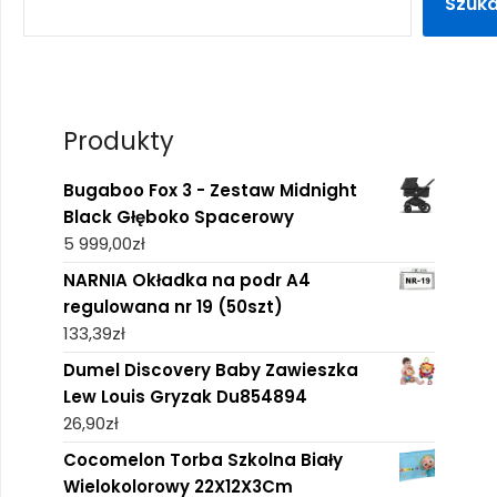
Szuka
Produkty
Bugaboo Fox 3 - Zestaw Midnight
Black Głęboko Spacerowy
5 999,00
zł
NARNIA Okładka na podr A4
regulowana nr 19 (50szt)
133,39
zł
Dumel Discovery Baby Zawieszka
Lew Louis Gryzak Du854894
26,90
zł
Cocomelon Torba Szkolna Biały
Wielokolorowy 22X12X3Cm