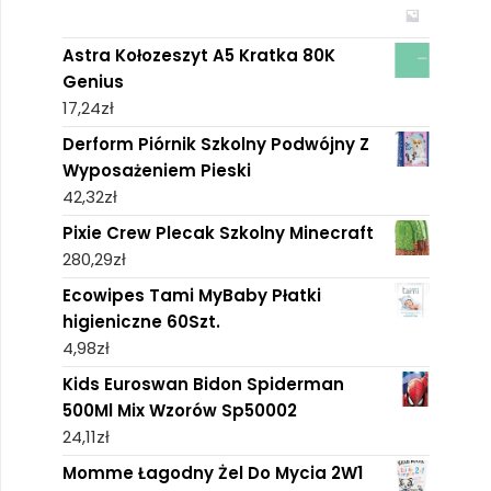
Astra Kołozeszyt A5 Kratka 80K
Genius
17,24
zł
Derform Piórnik Szkolny Podwójny Z
Wyposażeniem Pieski
42,32
zł
Pixie Crew Plecak Szkolny Minecraft
280,29
zł
Ecowipes Tami MyBaby Płatki
higieniczne 60Szt.
4,98
zł
Kids Euroswan Bidon Spiderman
500Ml Mix Wzorów Sp50002
24,11
zł
Momme Łagodny Żel Do Mycia 2W1