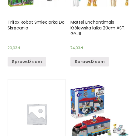
Trifox Robot Śmieciarka Do
Mattel Enchantimals
Skręcania
Królewska lalka 20cm AST.
GYJ11
20,93
zł
74,03
zł
Sprawdź sam
Sprawdź sam