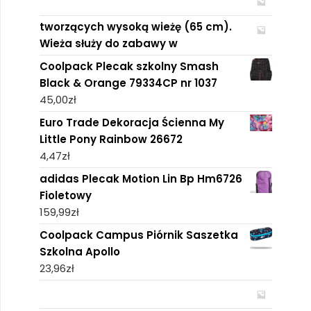
tworzących wysoką wieżę (65 cm).
Wieża służy do zabawy w
Coolpack Plecak szkolny Smash
Black & Orange 79334CP nr 1037
45,00
zł
Euro Trade Dekoracja Ścienna My
Little Pony Rainbow 26672
4,47
zł
adidas Plecak Motion Lin Bp Hm6726
Fioletowy
159,99
zł
Coolpack Campus Piórnik Saszetka
Szkolna Apollo
23,96
zł