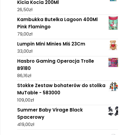
Kicia Kocia 200Ml
26,50
zł
Kambukka Butelka Lagoon 400Ml
Pink Flamingo
79,00
zł
Lumpin Mini Minies Miś 23Cm
33,00
zł
Hasbro Gaming Operacja Trolle
B9180
86,16
zł
Stokke Zestaw bohaterów do stolika
MuTable - 583000
109,00
zł
Summer Baby Virage Black
Spacerowy
419,00
zł