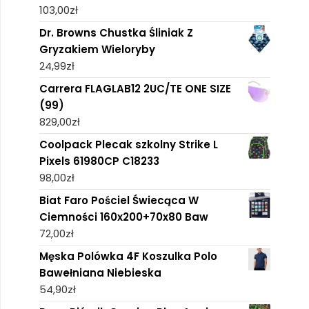
103,00
zł
Dr. Browns Chustka Śliniak Z
Gryzakiem Wieloryby
24,99
zł
Carrera FLAGLAB12 2UC/TE ONE SIZE
(99)
829,00
zł
Coolpack Plecak szkolny Strike L
Pixels 61980CP C18233
98,00
zł
Biat Faro Pościel Świecąca W
Ciemności 160x200+70x80 Baw
72,00
zł
Męska Polówka 4F Koszulka Polo
Bawełniana Niebieska
54,90
zł