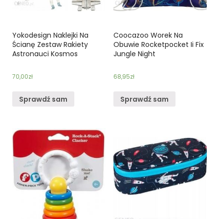
Yokodesign Naklejki Na
Coocazoo Worek Na
Ścianę Zestaw Rakiety
Obuwie Rocketpocket Ii Fix
Astronauci Kosmos
Jungle Night
70,00
zł
68,95
zł
Sprawdź sam
Sprawdź sam