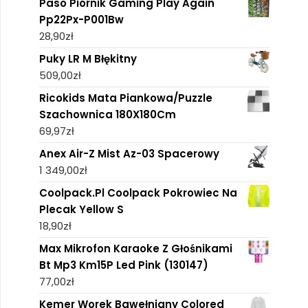
Paso Piórnik Gaming Play Again
Pp22Px-P001Bw
28,90
zł
Puky LR M Błękitny
509,00
zł
Ricokids Mata Piankowa/Puzzle
Szachownica 180X180Cm
69,97
zł
Anex Air-Z Mist Az-03 Spacerowy
1 349,00
zł
Coolpack.Pl Coolpack Pokrowiec Na
Plecak Yellow S
18,90
zł
Max Mikrofon Karaoke Z Głośnikami
Bt Mp3 Km15P Led Pink (130147)
77,00
zł
Kemer Worek Bawełniany Colored