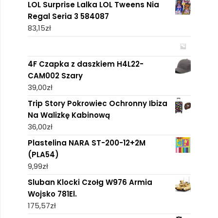
LOL Surprise Lalka LOL Tweens Nia
Regal Seria 3 584087
83,15
zł
4F Czapka z daszkiem H4L22-
CAM002 Szary
39,00
zł
Trip Story Pokrowiec Ochronny Ibiza
Na Walizkę Kabinową
36,00
zł
Plastelina NARA ST-200-12+2M
(PLA54)
9,99
zł
Sluban Klocki Czołg W976 Armia
Wojsko 781El.
175,57
zł