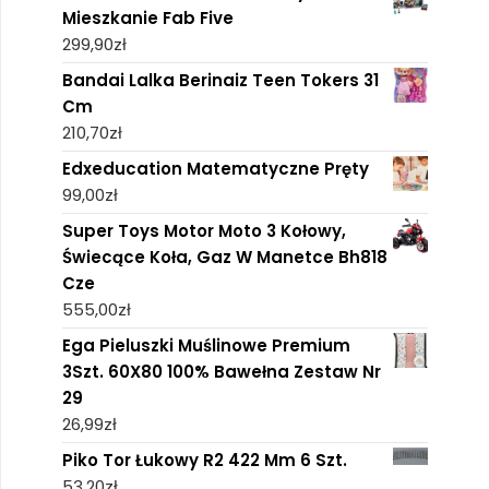
Mieszkanie Fab Five
299,90
zł
Bandai Lalka Berinaiz Teen Tokers 31
Cm
210,70
zł
Edxeducation Matematyczne Pręty
99,00
zł
Super Toys Motor Moto 3 Kołowy,
Świecące Koła, Gaz W Manetce Bh818
Cze
555,00
zł
Ega Pieluszki Muślinowe Premium
3Szt. 60X80 100% Bawełna Zestaw Nr
29
26,99
zł
Piko Tor Łukowy R2 422 Mm 6 Szt.
53,20
zł