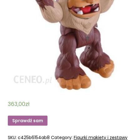
363,00
zł
Sprawdź sam
SKU:
c425b6154ab8
Category:
Figurki makiety i zestawy