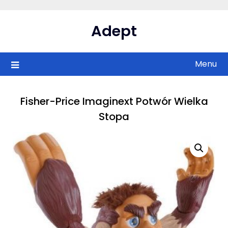
Skip
to
Adept
content
Menu
Fisher-Price Imaginext Potwór Wielka
Stopa