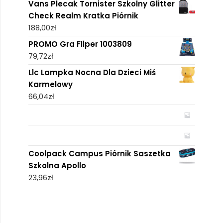
Vans Plecak Tornister Szkolny Glitter
Check Realm Kratka Piórnik
188,00
zł
PROMO Gra Fliper 1003809
79,72
zł
Llc Lampka Nocna Dla Dzieci Miś
Karmelowy
66,04
zł
Coolpack Campus Piórnik Saszetka
Szkolna Apollo
23,96
zł