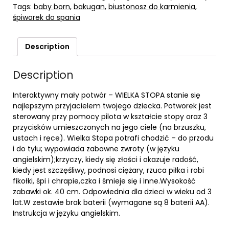
Tags:
baby born
,
bakugan
,
biustonosz do karmienia
,
śpiworek do spania
Description
Description
Interaktywny mały potwór – WIELKA STOPA stanie się
najlepszym przyjacielem twojego dziecka. Potworek jest
sterowany przy pomocy pilota w kształcie stopy oraz 3
przycisków umieszczonych na jego ciele (na brzuszku,
ustach i ręce). Wielka Stopa potrafi chodzić – do przodu
i do tylu; wypowiada zabawne zwroty (w języku
angielskim);krzyczy, kiedy się złości i okazuje radość,
kiedy jest szczęśliwy, podnosi ciężary, rzuca piłka i robi
fikołki, śpi i chrapie,czka i śmieje się i inne.Wysokość
zabawki ok. 40 cm. Odpowiednia dla dzieci w wieku od 3
lat.W zestawie brak baterii (wymagane są 8 baterii AA).
Instrukcja w języku angielskim.