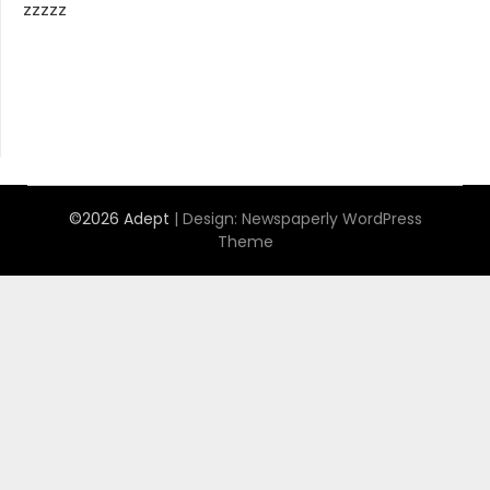
zzzzz
©2026 Adept
| Design:
Newspaperly WordPress
Theme