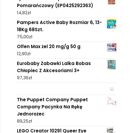
Pomarańczowy (EP0425292363)
14,82
zł
Pampers Active Baby Rozmiar 6, 13-
18Kg 68Szt.
75,00
zł
Olfen Max żel 20 mg/g 50 g
12,90
zł
Eurobaby Zabawki Lalka Bobas
Chłopiec Z Akcesoriami 3+
97,36
zł
The Puppet Company Puppet
Company Pacynka Na Rękę
Jednorożec
89,25
zł
LEGO Creator 10291 Queer Eye