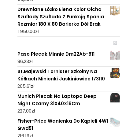
Drewniane Łóżko Elena Kolor Olcha
Szuflady Szuflada Z Funkcją Spania
Rozmiar 180 X 80 Barierka Dół Brak
1 950,00
zł
Paso Plecak Minnie Dm22Ab-811
86,23
zł
St.Majewski Tornister Szkolny Na
Kółkach Minionki Jaskiniowiec 173110
205,61
zł
Munich Plecak Na Laptopa Deep
Night Czarny 31X40X16Cm
227,00
zł
Fisher-Price Wanienka Do Kąpieli 4W1
Gwd51
216,19
zł