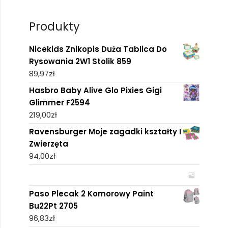
Produkty
Nicekids Znikopis Duża Tablica Do
Rysowania 2W1 Stolik 859
89,97
zł
Hasbro Baby Alive Glo Pixies Gigi
Glimmer F2594
219,00
zł
Ravensburger Moje zagadki kształty I
Zwierzęta
94,00
zł
Paso Plecak 2 Komorowy Paint
Bu22Pt 2705
96,83
zł