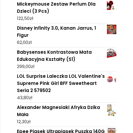
Mickeymouse Zestaw Perfum Dla
Dzieci (3 Pcs)
122,50
zł
Disney Infinity 3.0, Kanan Jarrus, 1
Figur
62,00
zł
Babysenses Kontrastowa Mata
Edukacyjna Kształty (S1)
299,00
zł
LOL Surprise Laleczka LOL Valentine's
Supreme Pink Girl BFF Sweetheart
Seria 2 579502
43,80
zł
Alexander Magnesiaki Afryka Dzika
Mała
12,30
zł
Epee Piasek Ultrapiasek Puszka 140G