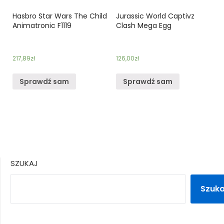
Hasbro Star Wars The Child
Jurassic World Captivz
Animatronic F1119
Clash Mega Egg
217,89
zł
126,00
zł
Sprawdź sam
Sprawdź sam
SZUKAJ
Szuka