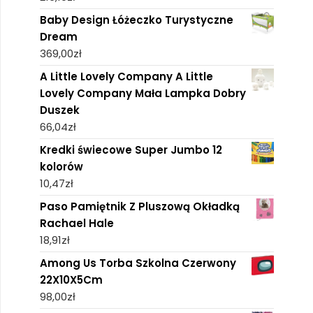
Baby Design Łóżeczko Turystyczne
Dream
369,00
zł
A Little Lovely Company A Little
Lovely Company Mała Lampka Dobry
Duszek
66,04
zł
Kredki świecowe Super Jumbo 12
kolorów
10,47
zł
Paso Pamiętnik Z Pluszową Okładką
Rachael Hale
18,91
zł
Among Us Torba Szkolna Czerwony
22X10X5Cm
98,00
zł