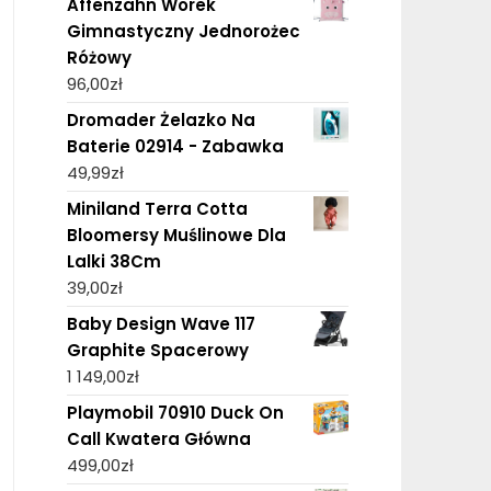
Affenzahn Worek
Gimnastyczny Jednorożec
Różowy
96,00
zł
Dromader Żelazko Na
Baterie 02914 - Zabawka
49,99
zł
Miniland Terra Cotta
Bloomersy Muślinowe Dla
Lalki 38Cm
39,00
zł
Baby Design Wave 117
Graphite Spacerowy
1 149,00
zł
Playmobil 70910 Duck On
Call Kwatera Główna
499,00
zł