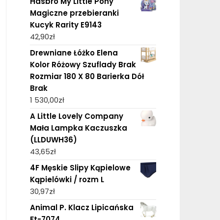
Hasbro My Little Pony
Magiczne przebieranki
Kucyk Rarity E9143
42,90
zł
Drewniane Łóżko Elena
Kolor Różowy Szuflady Brak
Rozmiar 180 X 80 Barierka Dół
Brak
1 530,00
zł
A Little Lovely Company
Mała Lampka Kaczuszka
(LLDUWH36)
43,65
zł
4F Męskie Slipy Kąpielowe
Kąpielówki / rozm L
30,97
zł
Animal P. Klacz Lipicańska
Ft-7074