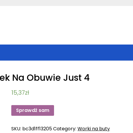
ek Na Obuwie Just 4
15,37
zł
Sprawdź sam
SKU:
bc3d1ff13205
Category:
Worki na buty