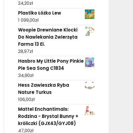
24,20
zł
Plastiko Łóżko Lew
1 099,00
zł
Woopie Drewniane Klocki
Do Nawlekania Zwierzęta
Farma 13 El.
28,97
zł
Hasbro My Little Pony Pinkie
Pie Sea Song C1834
34,90
zł
Hess Zawieszka Ryba
Nature Turkus
106,00
zł
Mattel Enchantimals:
Rodzina - Brystal Bunny +
króliczki (GJX43/GYJ08)
47,00
zł