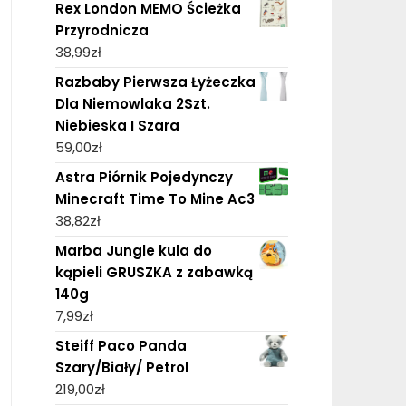
Rex London MEMO Ścieżka
Przyrodnicza
38,99
zł
Razbaby Pierwsza Łyżeczka
Dla Niemowlaka 2Szt.
Niebieska I Szara
59,00
zł
Astra Piórnik Pojedynczy
Minecraft Time To Mine Ac3
38,82
zł
Marba Jungle kula do
kąpieli GRUSZKA z zabawką
140g
7,99
zł
Steiff Paco Panda
Szary/Biały/ Petrol
219,00
zł