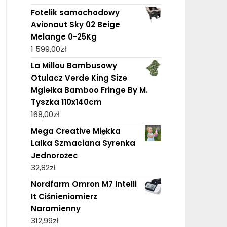
Fotelik samochodowy
Avionaut Sky 02 Beige
Melange 0-25Kg
1 599,00
zł
La Millou Bambusowy
Otulacz Verde King Size
Mgiełka Bamboo Fringe By M.
Tyszka 110x140cm
168,00
zł
Mega Creative Miękka
Lalka Szmaciana Syrenka
Jednorożec
32,82
zł
Nordfarm Omron M7 Intelli
It Ciśnieniomierz
Naramienny
312,99
zł