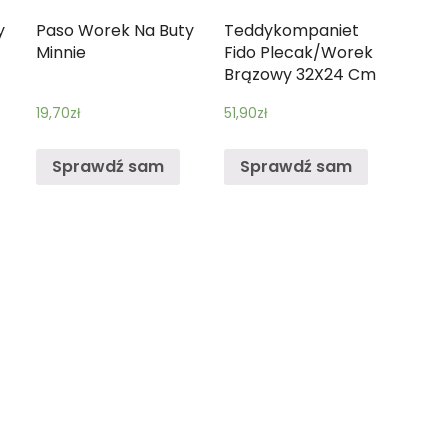
y
Paso Worek Na Buty
Teddykompaniet
Minnie
Fido Plecak/Worek
Brązowy 32X24 Cm
19,70
zł
51,90
zł
Sprawdź sam
Sprawdź sam