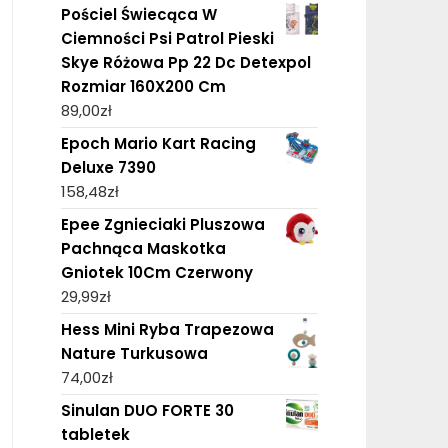
Pościel Świecąca W
Ciemności Psi Patrol Pieski
Skye Różowa Pp 22 Dc Detexpol
Rozmiar 160X200 Cm
89,00
zł
Epoch Mario Kart Racing
Deluxe 7390
158,48
zł
Epee Zgnieciaki Pluszowa
Pachnąca Maskotka
Gniotek 10Cm Czerwony
29,99
zł
Hess Mini Ryba Trapezowa
Nature Turkusowa
74,00
zł
Sinulan DUO FORTE 30
tabletek