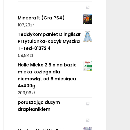
Minecraft (Gra PS4)
107,29
zł
Teddykompaniet Diinglisar
Przytulanka-Kocyk Myszka
T-Ted-01372 4
59,84
zł
Holle Mleko 2 Bio na bazie
mleka koziego dla
niemowląt od 6 miesiąca
4x400g
209,96
zł
poruszając dużym
drapieżnikiem