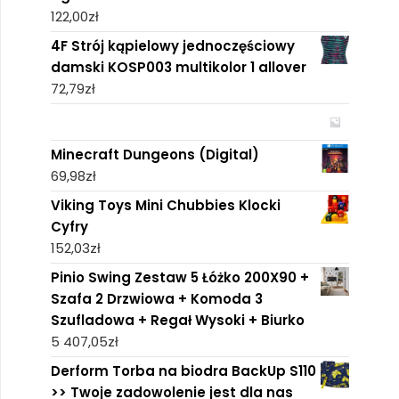
122,00
zł
4F Strój kąpielowy jednoczęściowy
damski KOSP003 multikolor 1 allover
72,79
zł
Minecraft Dungeons (Digital)
69,98
zł
Viking Toys Mini Chubbies Klocki
Cyfry
152,03
zł
Pinio Swing Zestaw 5 Łóżko 200X90 +
Szafa 2 Drzwiowa + Komoda 3
Szufladowa + Regał Wysoki + Biurko
5 407,05
zł
Derform Torba na biodra BackUp S110
>> Twoje zadowolenie jest dla nas