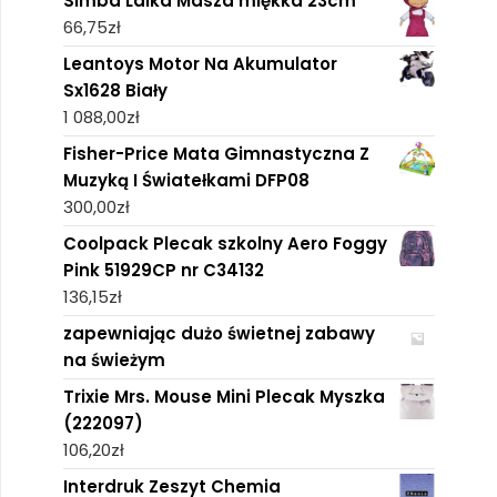
Simba Lalka Masza miękka 23cm
66,75
zł
Leantoys Motor Na Akumulator
Sx1628 Biały
1 088,00
zł
Fisher-Price Mata Gimnastyczna Z
Muzyką I Światełkami DFP08
300,00
zł
Coolpack Plecak szkolny Aero Foggy
Pink 51929CP nr C34132
136,15
zł
zapewniając dużo świetnej zabawy
na świeżym
Trixie Mrs. Mouse Mini Plecak Myszka
(222097)
106,20
zł
Interdruk Zeszyt Chemia