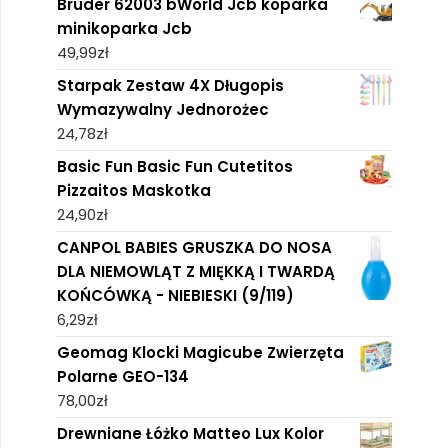
Bruder 62003 bWorld Jcb koparka
minikoparka Jcb
49,99
zł
Starpak Zestaw 4X Długopis
Wymazywalny Jednorożec
24,78
zł
Basic Fun Basic Fun Cutetitos
Pizzaitos Maskotka
24,90
zł
CANPOL BABIES GRUSZKA DO NOSA
DLA NIEMOWLĄT Z MIĘKKĄ I TWARDĄ
KOŃCÓWKĄ - NIEBIESKI (9/119)
6,29
zł
Geomag Klocki Magicube Zwierzęta
Polarne GEO-134
78,00
zł
Drewniane Łóżko Matteo Lux Kolor