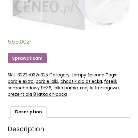
555,00
zł
Sprawdź sam
SKU:
3222e032a325
Category:
Lampy ścienne
Tags:
barbie extra
,
barbie lalki
,
chodzik dla dziecka
,
fotelik
samochodowy 9-36
,
lalka barbie
,
majtki treningowe
,
prezent dla 8 latka chłopca
Description
Description