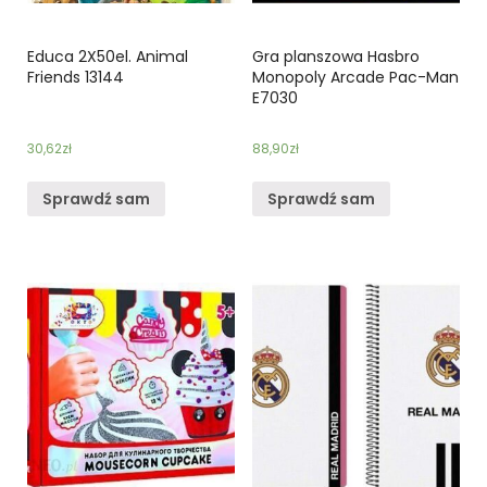
Educa 2X50el. Animal
Gra planszowa Hasbro
Friends 13144
Monopoly Arcade Pac-Man
E7030
30,62
zł
88,90
zł
Sprawdź sam
Sprawdź sam