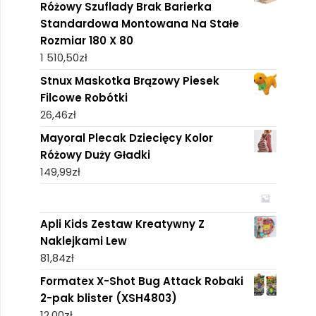
Różowy Szuflady Brak Barierka
Standardowa Montowana Na Stałe
Rozmiar 180 X 80
1 510,50
zł
Stnux Maskotka Brązowy Piesek
Filcowe Robótki
26,46
zł
Mayoral Plecak Dziecięcy Kolor
Różowy Duży Gładki
149,99
zł
Apli Kids Zestaw Kreatywny Z
Naklejkami Lew
81,84
zł
Formatex X-Shot Bug Attack Robaki
2-pak blister (XSH4803)
12,00
zł