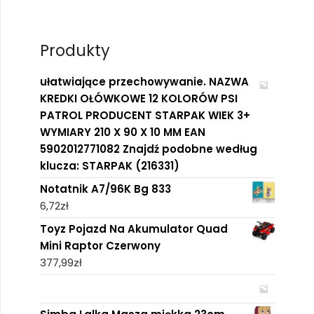
Produkty
ułatwiające przechowywanie. NAZWA
KREDKI OŁÓWKOWE 12 KOLORÓW PSI
PATROL PRODUCENT STARPAK WIEK 3+
WYMIARY 210 X 90 X 10 MM EAN
5902012771082 Znajdź podobne według
klucza: STARPAK (216331)
Notatnik A7/96K Bg 833
6,72
zł
Toyz Pojazd Na Akumulator Quad
Mini Raptor Czerwony
377,99
zł