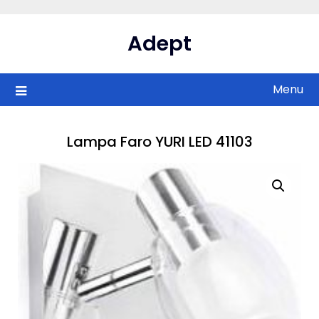
Skip
to
Adept
content
Menu
Lampa Faro YURI LED 41103