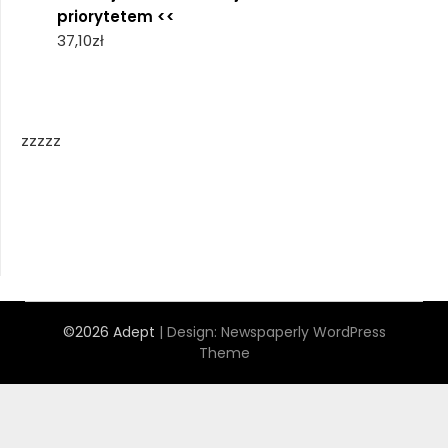
priorytetem <<
37,10
zł
zzzzz
©2026 Adept
| Design:
Newspaperly WordPress
Theme