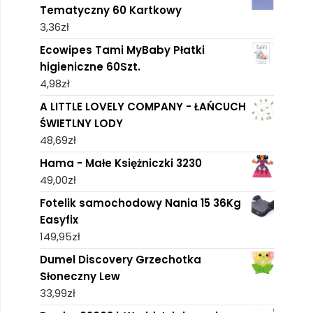
Tematyczny 60 Kartkowy
3,36
zł
Ecowipes Tami MyBaby Płatki
higieniczne 60Szt.
4,98
zł
A LITTLE LOVELY COMPANY - ŁAŃCUCH
ŚWIETLNY LODY
48,69
zł
Hama - Małe Księżniczki 3230
49,00
zł
Fotelik samochodowy Nania 15 36Kg
Easyfix
149,95
zł
Dumel Discovery Grzechotka
Słoneczny Lew
33,99
zł