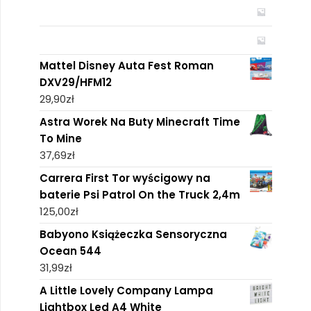
Mattel Disney Auta Fest Roman
DXV29/HFM12
29,90
zł
Astra Worek Na Buty Minecraft Time
To Mine
37,69
zł
Carrera First Tor wyścigowy na
baterie Psi Patrol On the Truck 2,4m
125,00
zł
Babyono Książeczka Sensoryczna
Ocean 544
31,99
zł
A Little Lovely Company Lampa
Lightbox Led A4 White