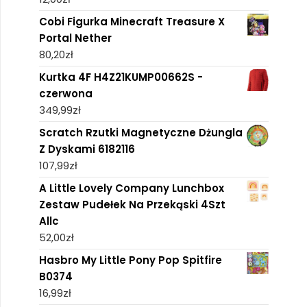
Cobi Figurka Minecraft Treasure X
Portal Nether
80,20
zł
Kurtka 4F H4Z21KUMP00662S -
czerwona
349,99
zł
Scratch Rzutki Magnetyczne Dżungla
Z Dyskami 6182116
107,99
zł
A Little Lovely Company Lunchbox
Zestaw Pudełek Na Przekąski 4Szt
Allc
52,00
zł
Hasbro My Little Pony Pop Spitfire
B0374
16,99
zł