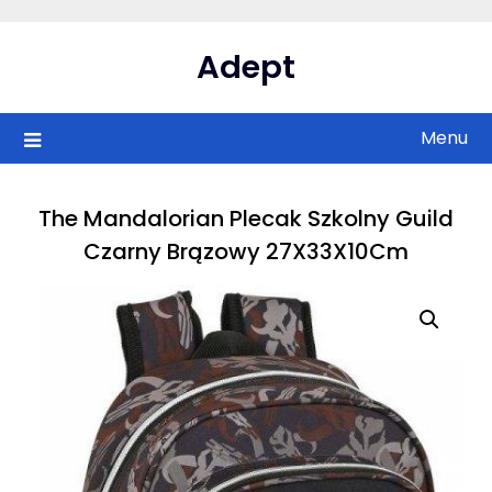
Skip
to
Adept
content
Menu
The Mandalorian Plecak Szkolny Guild
Czarny Brązowy 27X33X10Cm