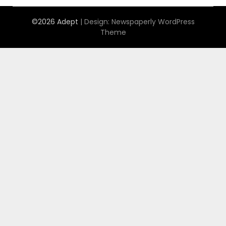
©2026 Adept
| Design:
Newspaperly WordPress
Theme