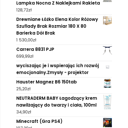
Lampka Nocna Z Naklejkami Rakieta
128,72
zł
Drewniane Łóżko Elena Kolor Różowy
Szuflady Brak Rozmiar 180 X 80
Barierka Dół Brak
1 530,00
zł
Carrera 8831 PJP
699,99
zł
wyciszając je i wspierając ich rozwój
emocjonalny.Zmysły - projektor
Hauster Magnez B6 150tab
25,20
zł
NEUTRADERM BABY Łagodzący krem
nawilżający do twarzy i ciała, 100ml
34,90
zł
Minecraft (Gra PS4)