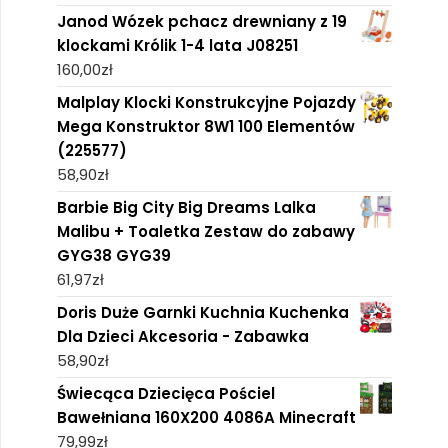
Janod Wózek pchacz drewniany z 19
klockami Królik 1-4 lata J08251
160,00
zł
Malplay Klocki Konstrukcyjne Pojazdy
Mega Konstruktor 8W1 100 Elementów
(225577)
58,90
zł
Barbie Big City Big Dreams Lalka
Malibu + Toaletka Zestaw do zabawy
GYG38 GYG39
61,97
zł
Doris Duże Garnki Kuchnia Kuchenka
Dla Dzieci Akcesoria - Zabawka
58,90
zł
Świecąca Dziecięca Pościel
Bawełniana 160X200 4086A Minecraft
79,99
zł