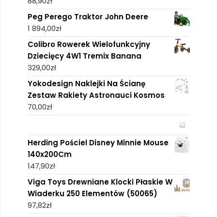
88,90
zł
Peg Perego Traktor John Deere
1 894,00
zł
Colibro Rowerek Wielofunkcyjny
Dziecięcy 4W1 Tremix Banana
329,00
zł
Yokodesign Naklejki Na Ścianę
Zestaw Rakiety Astronauci Kosmos
70,00
zł
Herding Pościel Disney Minnie Mouse
140x200Cm
147,90
zł
Viga Toys Drewniane Klocki Płaskie W
Wiaderku 250 Elementów (50065)
97,82
zł