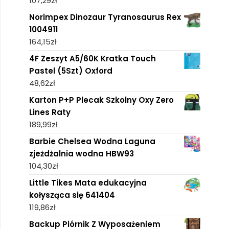
107,29
zł
Norimpex Dinozaur Tyranosaurus Rex
1004911
164,15
zł
4F Zeszyt A5/60K Kratka Touch
Pastel (5Szt) Oxford
48,62
zł
Karton P+P Plecak Szkolny Oxy Zero
Lines Raty
189,99
zł
Barbie Chelsea Wodna Laguna
zjeżdżalnia wodna HBW93
104,30
zł
Little Tikes Mata edukacyjna
kołysząca się 641404
119,86
zł
Backup Piórnik Z Wyposażeniem