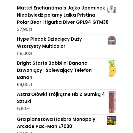
Mattel Enchantimals Jajko Upominek
Niedźwiedź polarny Lalka Pristina
Polar Bear i figurka Diver GPL94 GTM38
37,90
zł
Hype Plecak Dziecięcy Duży
Wzorzysty Multicolor
119,00
zł
Bright Starts Babblin' Banana
Dzwoniący I Śpiewający Telefon
Banan
69,00
zł
Astra Ołówki Trójkątne Hb Z Gumką 4
Sztuki
5,90
zł
Gra planszowa Hasbro Monopoly
Arcade Pac-Man E7030