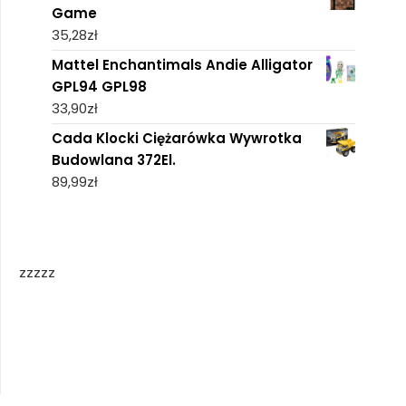
Game
35,28
zł
Mattel Enchantimals Andie Alligator
GPL94 GPL98
33,90
zł
Cada Klocki Ciężarówka Wywrotka
Budowlana 372El.
89,99
zł
zzzzz