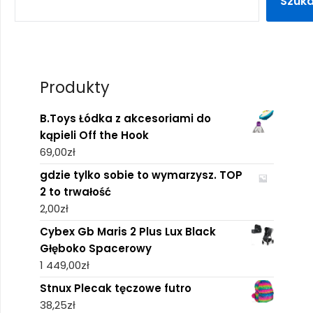
Szuka
Produkty
B.Toys Łódka z akcesoriami do
kąpieli Off the Hook
69,00
zł
gdzie tylko sobie to wymarzysz. TOP
2 to trwałość
2,00
zł
Cybex Gb Maris 2 Plus Lux Black
Głęboko Spacerowy
1 449,00
zł
Stnux Plecak tęczowe futro
38,25
zł