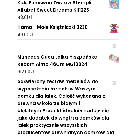
Kids Euroswan Zestaw Stempli
Alfabet Sweet Dreams Kl11223
48,61
zł
Hama - Małe Księżniczki 3230
49,00
zł
Munecas Guca Lalka Hiszpańska
Reborn Alma 46Cm MG10024
912,00
zł
odświeżony zestaw mebelków do
wyposażenia łazienki w Waszym
domku dla lalek. Całość wykonana z
drewna w kolorze białym i
błękitnym.Produkt idealnie nadaje się
jako dodatek do wnętrza domków dla
lalek praktycznie wszystkich
producentów drewnianych domków dla