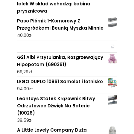
lalek.W skład wchodzą: kabina
prysznicowa
Paso Piórnik 1-Komorowy Z
Przegródkami Beuniq Myszka Minnie
40,00
zł
G21 Albi Przytulanka, Rozgrzewający
Hipopotam (690361)
69,29
zł
LEGO DUPLO 10961 Samolot i lotnisko
94,00
zł
Leantoys Statek Krążownik Bitwy
Odrzutowce Dźwięk Na Baterie
(10028)
39,59
zł
A Little Lovely Company Duża