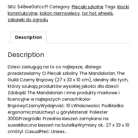
SKU:
548ee0afccff
Category:
Plecaki szkolne
Tags:
klocki
konstrukcyjne
,
kokon niemowlęcy
,
tor hot wheels
,
zabawki do ogrodu
Description
Description
Dzieci zasługują na to co najlepsze, dlatego
przedstawiamy Ci Plecak szkolny The Mandalorian The
Guild Czarny Brązowy (27 x 33 x 10 cm), idealny dla tych,
którzy szukają produktów wysokiej jakości dla dzieci!
Zdobądź The Mandalorian i inne produkty markowe i
licencyjne w najlepszych cenach!Kolor:
BrązowyCzarnyWydajność: 10 LWłaściwości: Podkładka
ergonomicznaUchwyt u góryMateriał: Poliester
300DPrzegródki: Przednia kieszeń zamykana na
suwakBoczna kieszeń na butelkęWymiary ok.: 27 x 33 x 10
cmStyl: CasualPłeć: Unisex…