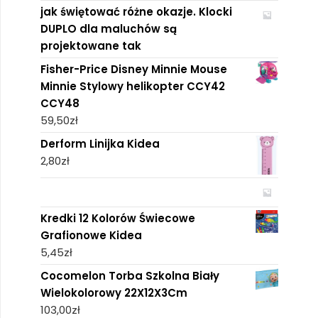
jak świętować różne okazje. Klocki
DUPLO dla maluchów są
projektowane tak
Fisher-Price Disney Minnie Mouse
Minnie Stylowy helikopter CCY42
CCY48
59,50
zł
Derform Linijka Kidea
2,80
zł
Kredki 12 Kolorów Świecowe
Grafionowe Kidea
5,45
zł
Cocomelon Torba Szkolna Biały
Wielokolorowy 22X12X3Cm
103,00
zł