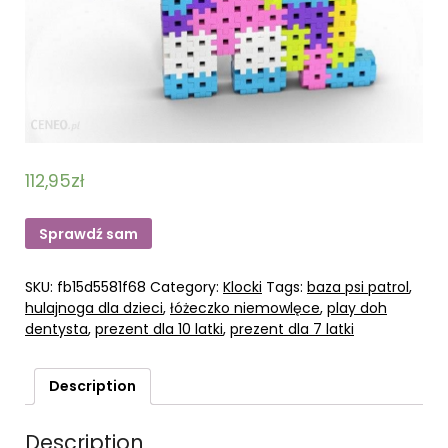
112,95
zł
Sprawdź sam
SKU:
fb15d5581f68
Category:
Klocki
Tags:
baza psi patrol
,
hulajnoga dla dzieci
,
łóżeczko niemowlęce
,
play doh
dentysta
,
prezent dla 10 latki
,
prezent dla 7 latki
Description
Description