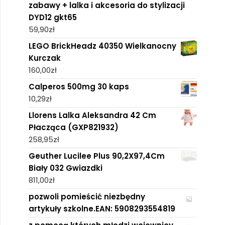
zabawy + lalka i akcesoria do stylizacji
DYD12 gkt65
59,90
zł
LEGO BrickHeadz 40350 Wielkanocny
Kurczak
160,00
zł
Calperos 500mg 30 kaps
10,29
zł
Llorens Lalka Aleksandra 42 Cm
Płacząca (GXP821932)
258,95
zł
Geuther Lucilee Plus 90,2X97,4Cm
Biały 032 Gwiazdki
811,00
zł
pozwoli pomieścić niezbędny
artykuły szkolne.EAN: 5908293554819