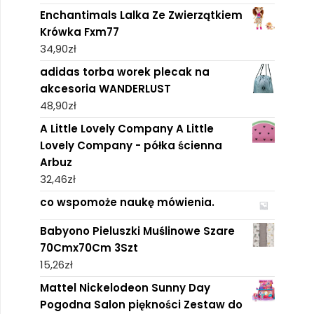
Enchantimals Lalka Ze Zwierzątkiem
Krówka Fxm77
34,90
zł
adidas torba worek plecak na
akcesoria WANDERLUST
48,90
zł
A Little Lovely Company A Little
Lovely Company - półka ścienna
Arbuz
32,46
zł
co wspomoże naukę mówienia.
Babyono Pieluszki Muślinowe Szare
70Cmx70Cm 3Szt
15,26
zł
Mattel Nickelodeon Sunny Day
Pogodna Salon piękności Zestaw do