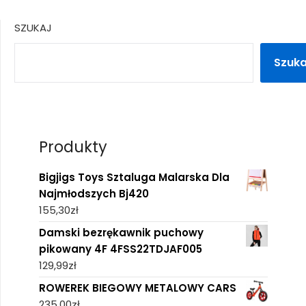
SZUKAJ
Szuka
Produkty
Bigjigs Toys Sztaluga Malarska Dla
Najmłodszych Bj420
155,30
zł
Damski bezrękawnik puchowy
pikowany 4F 4FSS22TDJAF005
129,99
zł
ROWEREK BIEGOWY METALOWY CARS
235,00
zł