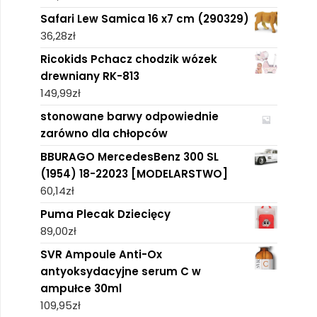
Safari Lew Samica 16 x7 cm (290329)
36,28
zł
Ricokids Pchacz chodzik wózek
drewniany RK-813
149,99
zł
stonowane barwy odpowiednie
zarówno dla chłopców
BBURAGO MercedesBenz 300 SL
(1954) 18-22023 [MODELARSTWO]
60,14
zł
Puma Plecak Dziecięcy
89,00
zł
SVR Ampoule Anti-Ox
antyoksydacyjne serum C w
ampułce 30ml
109,95
zł