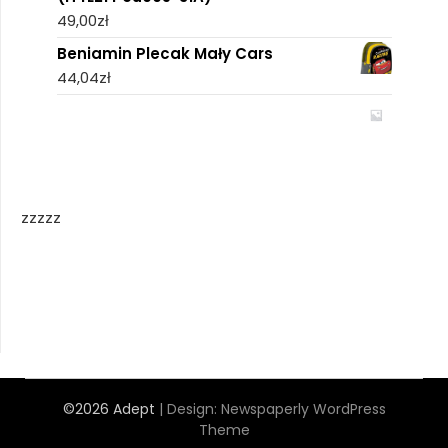
49,00
zł
Beniamin Plecak Mały Cars
44,04
zł
zzzzz
©2026 Adept
| Design:
Newspaperly WordPress
Theme