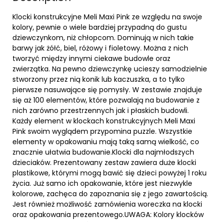
Klocki konstrukcyjne Meli Maxi Pink ze względu na swoje
kolory, pewnie o wiele bardziej przypadną do gustu
dziewczynkom, niż chłopcom. Dominują w nich takie
barwy jak żółć, biel, różowy i fioletowy. Można z nich
tworzyć między innymi ciekawe budowle oraz
zwierzątka. Na pewno dziewczynkę ucieszy samodzielnie
stworzony przez nią konik lub kaczuszka, a to tylko
pierwsze nasuwające się pomysły. W zestawie znajduje
się aż 100 elementów, które pozwalają na budowanie z
nich zarówno przestrzennych jak i płaskich budowli.
Każdy element w klockach konstrukcyjnych Meli Maxi
Pink swoim wyglądem przypomina puzzle. Wszystkie
elementy w opakowaniu mają taką samą wielkość, co
znacznie ułatwia budowanie.Klocki dla najmłodszych
dzieciaków. Prezentowany zestaw zawiera duże klocki
plastikowe, którymi mogą bawić się dzieci powyżej 1 roku
życia. Już samo ich opakowanie, które jest niezwykle
kolorowe, zachęca do zapoznania się z jego zawartością.
Jest również możliwość zamówienia woreczka na klocki
oraz opakowania prezentowego.UWAGA: Kolory klocków