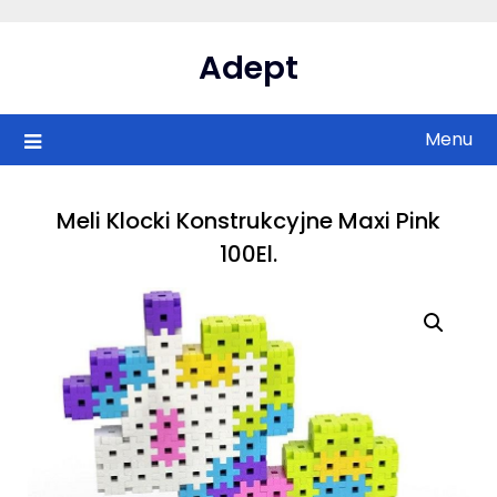
Skip
to
Adept
content
Menu
Meli Klocki Konstrukcyjne Maxi Pink
100El.