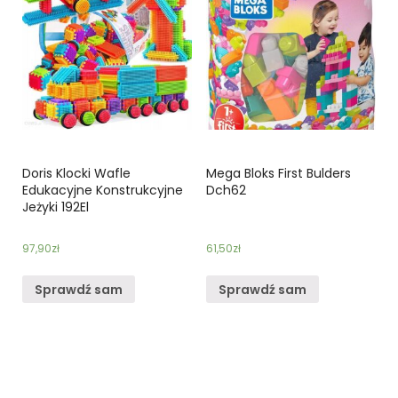
Doris Klocki Wafle
Mega Bloks First Bulders
Edukacyjne Konstrukcyjne
Dch62
Jeżyki 192El
97,90
zł
61,50
zł
Sprawdź sam
Sprawdź sam