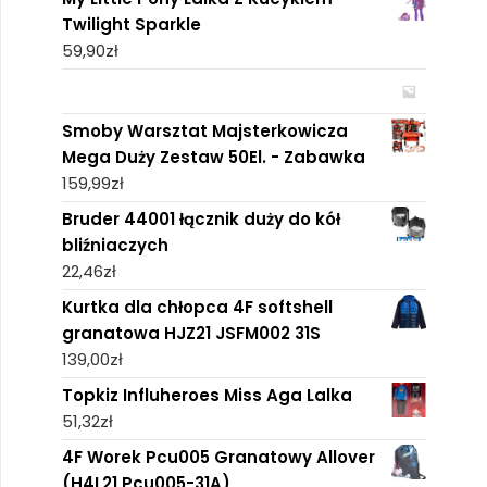
Twilight Sparkle
59,90
zł
Smoby Warsztat Majsterkowicza
Mega Duży Zestaw 50El. - Zabawka
159,99
zł
Bruder 44001 łącznik duży do kół
bliźniaczych
22,46
zł
Kurtka dla chłopca 4F softshell
granatowa HJZ21 JSFM002 31S
139,00
zł
Topkiz Influheroes Miss Aga Lalka
51,32
zł
4F Worek Pcu005 Granatowy Allover
(H4L21 Pcu005-31A)