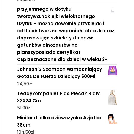
przyjemnego w dotyku
tworzywa.naklejki wielokrotnego
użytku - można dowolnie przyklejać i
odklejać tworząc wspaniałe obrazki oraz
dopasowując szkielety do nazw
gatunków dinozaurów na
planszyposiada certyfikat
CEprzeznaczone dla dzieci w wieku 3+
Johnson'S Szampon Wzmacniający
Gotas De Fuerza Dziecięcy 500Ml
24,50
zł
Teddykompaniet Fido Plecak Biały
32X24 Cm
51,90
zł
Miniland lalka dziewczynka Azjatka
38cm
104,50
zł