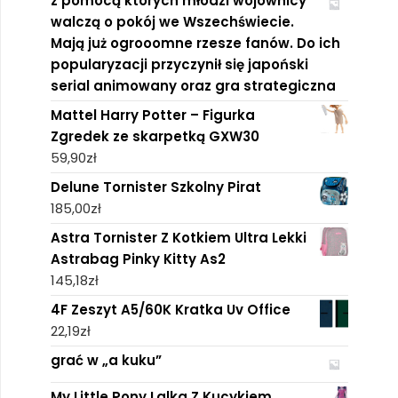
z pomocą których młodzi wojownicy
walczą o pokój we Wszechświecie.
Mają już ogrooomne rzesze fanów. Do ich
popularyzacji przyczynił się japoński
serial animowany oraz gra strategiczna
Mattel Harry Potter – Figurka
Zgredek ze skarpetką GXW30
59,90
zł
Delune Tornister Szkolny Pirat
185,00
zł
Astra Tornister Z Kotkiem Ultra Lekki
Astrabag Pinky Kitty As2
145,18
zł
4F Zeszyt A5/60K Kratka Uv Office
22,19
zł
grać w „a kuku”
My Little Pony Lalka Z Kucykiem