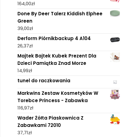
164,00
zł
Done By Deer Talerz Kiddish Elphee
Green
39,00
zł
Derform Piórnikbackup 4 A104
26,37
zł
Majtek Bajtek Kubek Prezent Dla
Dzieci Pamiątka Znad Morze
14,99
zł
tunel do raczkowania
Markwins Zestaw Kosmetyków W
Torebce Princess - Zabawka
116,97
zł
Wader Żółta Piaskownica Z
Zabawkami 72010
37,71
zł