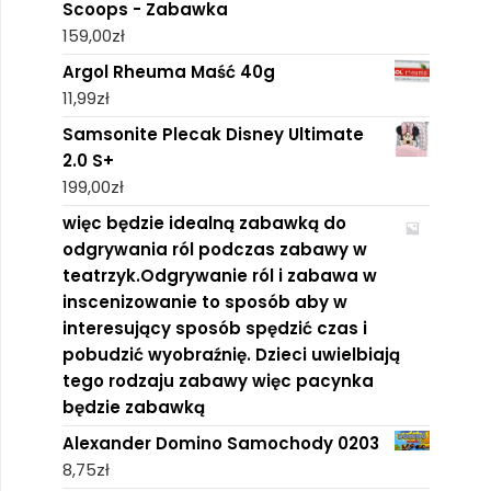
Scoops - Zabawka
159,00
zł
Argol Rheuma Maść 40g
11,99
zł
Samsonite Plecak Disney Ultimate
2.0 S+
199,00
zł
więc będzie idealną zabawką do
odgrywania ról podczas zabawy w
teatrzyk.Odgrywanie ról i zabawa w
inscenizowanie to sposób aby w
interesujący sposób spędzić czas i
pobudzić wyobraźnię. Dzieci uwielbiają
tego rodzaju zabawy więc pacynka
będzie zabawką
Alexander Domino Samochody 0203
8,75
zł