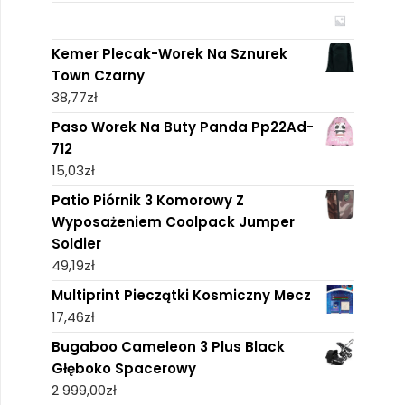
Kemer Plecak-Worek Na Sznurek
Town Czarny
38,77
zł
Paso Worek Na Buty Panda Pp22Ad-
712
15,03
zł
Patio Piórnik 3 Komorowy Z
Wyposażeniem Coolpack Jumper
Soldier
49,19
zł
Multiprint Pieczątki Kosmiczny Mecz
17,46
zł
Bugaboo Cameleon 3 Plus Black
Głęboko Spacerowy
2 999,00
zł