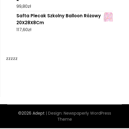
99,80
zł
Safta Plecak Szkolny Balloon Różowy
20X28X8Cm
117,60
zł
zzzzz
©2026 Adept
| Design:
Newspaperly WordPress
Theme