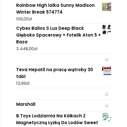
Rainbow High lalka Sunny Madison
Winter Break 574774
109,00
zł
Cybex Balios S Lux Deep Black
Głęboko Spacerowy + Fotelik Aton 5 +
Baza
3 448,00
zł
Teva Hepatil na pracę wątroby 30
tabl
13,99
zł
Marshall
B.Toys Lodziarnia Na Kółkach Z
Magnetyczną Łyżką Do Lodów Sweet