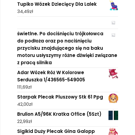
Tupiko Wózek Dziecięcy Dla Lalek
34,49
zł
świetlne. Po dociśnięciu trójkołowca
do podłoża oraz po naciśnięciu
przycisku znajdującego się na baku
motoru usłyszymy różne dźwięki związane
z pracą silnika
Adar Wózek Róż W Kolorowe
Serduszka 1/436565-549005
111,69
zł
Starpak Plecak Pluszowy Stk 61 Ppg
42,00
zł
Brulion A5/96K Kratka Office (5Szt)
22,99
zł
Sigikid Duży Plecak Gina Galopp