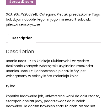
Sprawdź sam
SKU:
90c7920d7efb
Category:
Plecaki przedszkolne
Tags:
babybjorn
,
dobble
,
lego ninjago
,
minecraft zabawki
,
piłeczki sensoryczne
Description
Description
Beanie Boos TY to kolekcja ulubionych i wszystkim
doskonale znanych zwierzątek.Oryginalna maskotka
Beanies Boos TY i jednocześnie plecak który jest
wzbogacony w cekiny które zmieniaja kolor.
ty inc.
koparko ładowarka jcb, uniwersalne worki do odkurzacza,
szampon chelatujacy, podgrzewacz do butelek
podwójny, ile godzin powinien spać 12 latek, tattoo set,