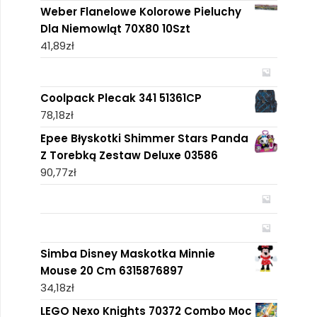
Weber Flanelowe Kolorowe Pieluchy
Dla Niemowląt 70X80 10Szt
41,89
zł
Coolpack Plecak 341 51361CP
78,18
zł
Epee Błyskotki Shimmer Stars Panda
Z Torebką Zestaw Deluxe 03586
90,77
zł
Simba Disney Maskotka Minnie
Mouse 20 Cm 6315876897
34,18
zł
LEGO Nexo Knights 70372 Combo Moc