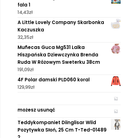
fala 1
14,43
zł
A Little Lovely Company Skarbonka
Kaczuszka
32,35
zł
Muñecas Guca Mg531 Lalka
Hiszpańska Dziewczynka Brenda
Ruda W Różowym Sweterku 38cm
191,09
zł
4F Polar damski PLD060 koral
129,99
zł
możesz usunąć
Teddykompaniet Diinglisar Wild
Pozytywka Słoń, 25 Cm T-Ted-01489
2