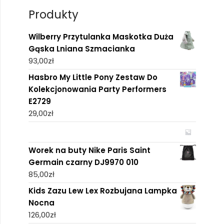
Produkty
Wilberry Przytulanka Maskotka Duża
Gąska Lniana Szmacianka
93,00
zł
Hasbro My Little Pony Zestaw Do
Kolekcjonowania Party Performers
E2729
29,00
zł
Worek na buty Nike Paris Saint
Germain czarny DJ9970 010
85,00
zł
Kids Zazu Lew Lex Rozbujana Lampka
Nocna
126,00
zł