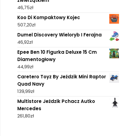
zwierzątkiem
46,75
zł
Koo Di Kompaktowy Kojec
507,20
zł
Dumel Discovery Wieloryb I Ferajna
46,92
zł
Epee Ben 10 Figurka Deluxe 15 Cm
Diamentogłowy
44,99
zł
Caretero Toyz By Jeździk Mini Raptor
Quad Navy
139,99
zł
Multistore Jeździk Pchacz Autko
Mercedes
261,80
zł