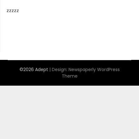
zzzzz
©2026 Adept
| Design:
Newspaperly WordPress
Theme