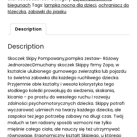
biegunach
Tags:
lampka nocna dla dzieci
,
ochraniacz do
łóżeczka
,
zabawki do piasku
Description
Description
Skoczek Skipy Pompowany,pompka zestaw- Różowy
JednorożecDmuchany skoczek Skippy firmy Zopa, w
kształcie ulubionego gumowego zwierzątka lub pojazdu
to świetna zabawka dla każdego ruchliwego dziecka.
Przyjemnie obłe kształty i wesoła kolorystyka tego
słodkiego koleżki prowokują do siedzenia, skakania,
kicania – po prostu do wesołego ruchu i rozwoju
zdolności psychomotorycznych dziecka. Skippy potrafi
wyczarować uśmiech na twarzy każdego dziecka, ale
zaspokoi też jego potrzebę zabawy na długi czas. Twój
maluch w ten radosny sposób wzmocni nie tylko
mięśnie całego ciała, ale nauczy się też utrzymywać
równowagę. Ergonomiczny kształt Skipiego, u którego