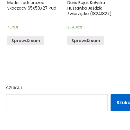
Madej Jednorozec
Doris Bujak Kołyska
Skaczacy 65X50X27 Pud
Huśtawka Jeździk
Zwierzątko (18241827)
71,79
zł
269,00
zł
Sprawdź sam
Sprawdź sam
SZUKAJ
Szuka