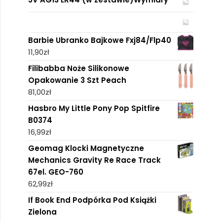
Barbie Ubranko Bajkowe Fxj84/Flp40
11,90
zł
Filibabba Noże Silikonowe
Opakowanie 3 Szt Peach
81,00
zł
Hasbro My Little Pony Pop Spitfire
B0374
16,99
zł
Geomag Klocki Magnetyczne
Mechanics Gravity Re Race Track
67el. GEO-760
62,99
zł
If Book End Podpórka Pod Książki
Zielona