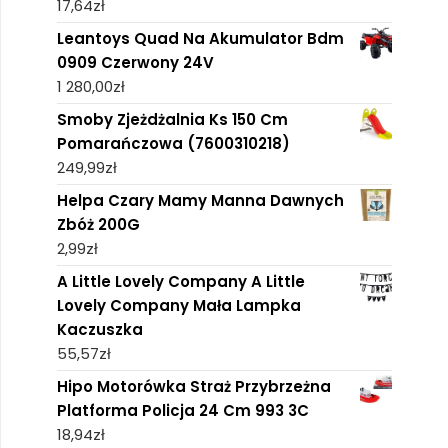
17,64
zł
Leantoys Quad Na Akumulator Bdm
0909 Czerwony 24V
1 280,00
zł
Smoby Zjeżdżalnia Ks 150 Cm
Pomarańczowa (7600310218)
249,99
zł
Helpa Czary Mamy Manna Dawnych
Zbóż 200G
2,99
zł
A Little Lovely Company A Little
Lovely Company Mała Lampka
Kaczuszka
55,57
zł
Hipo Motorówka Straż Przybrzeżna
Platforma Policja 24 Cm 993 3C
18,94
zł