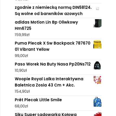
zgodnie z niemiecką normą DIN58124.
Są wolne od barwników azowych
adidas Motion Lin Bp Oliwkowy
Hm6725
159,99
zł
Puma Plecak X Sw Backpack 787670
01 Vibrant Yellow
99,00
zł
Paso Worek Na Buty Nasa Pp20Ns712
10,90
zł
Woopie Royal Lalka Interaktywna
Baletnica Zosia 43 Cm + Akc.
154,90
zł
Prêt Plecak Little Smile
68,00
zł
Siku Super Ładowarka Kołowa