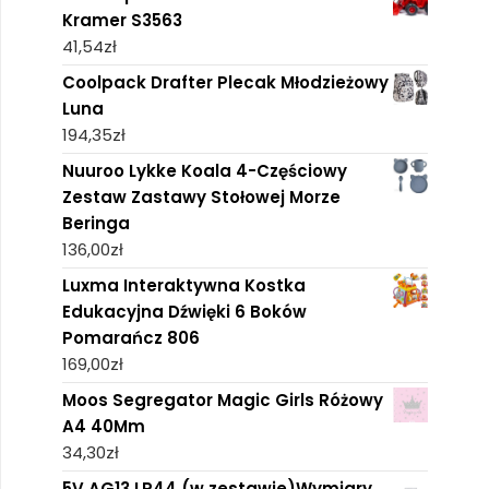
Kramer S3563
41,54
zł
Coolpack Drafter Plecak Młodzieżowy
Luna
194,35
zł
Nuuroo Lykke Koala 4-Częściowy
Zestaw Zastawy Stołowej Morze
Beringa
136,00
zł
Luxma Interaktywna Kostka
Edukacyjna Dźwięki 6 Boków
Pomarańcz 806
169,00
zł
Moos Segregator Magic Girls Różowy
A4 40Mm
34,30
zł
5V AG13 LR44 (w zestawie)Wymiary