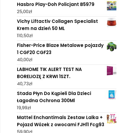
Hasbro Play-Doh Policjant B5979
25,00
zł
Vichy Liftactiv Collagen Specialist
Krem na dzień 50 ML
110,50
zł
Fisher-Price Blaze Metalowe pojazdy
1 CGF20 CGF23
40,00
zł
LABHOME TIK ALERT TEST NA
BORELIOZĘ Z KRWI 1SZT.
40,73
zł
Stada Płyn Do Kąpieli Dla Dzieci
Łagodna Ochrona 300Ml
19,99
zł
Mattel Enchantimals Zestaw Lalka +
Pojazd Wózek z owocami FJH11 Fcg93
59,90
zł