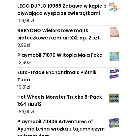
LEGO DUPLO 10966 Zabawa w kąpieli:
pływająca wyspa ze zwierzątkami
109,00
zł
BABYONO Wielorazowe majtki
siateczkowe rozmiar: XXL op. 2 szt.
8,99
zł
Playmobil 71070 Wiltopia Mała Foka
13,90
zł
Euro-Trade Enchantimals Piórnik
Tuba
19,81
zł
Hot Wheels Monster Trucks 8-Pack
1:64 HDB12
189,00
zł
Playmobil 70806 Adventures of
Ayuma Leśna wróżka z tajemniczym