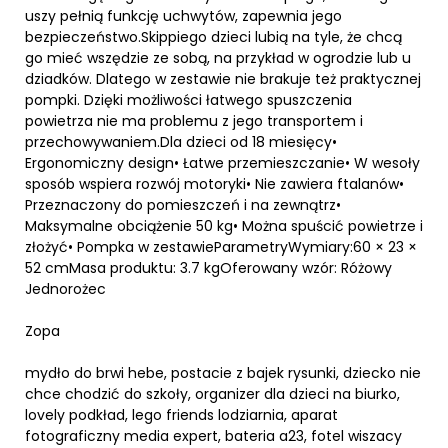
uszy pełnią funkcję uchwytów, zapewnia jego
bezpieczeństwo.Skippiego dzieci lubią na tyle, że chcą
go mieć wszędzie ze sobą, na przykład w ogrodzie lub u
dziadków. Dlatego w zestawie nie brakuje też praktycznej
pompki. Dzięki możliwości łatwego spuszczenia
powietrza nie ma problemu z jego transportem i
przechowywaniem.Dla dzieci od 18 miesięcy•
Ergonomiczny design• Łatwe przemieszczanie• W wesoły
sposób wspiera rozwój motoryki• Nie zawiera ftalanów•
Przeznaczony do pomieszczeń i na zewnątrz•
Maksymalne obciążenie 50 kg• Można spuścić powietrze i
złożyć• Pompka w zestawieParametryWymiary:60 × 23 ×
52 cmMasa produktu: 3.7 kgOferowany wzór: Różowy
Jednorożec
Zopa
mydło do brwi hebe, postacie z bajek rysunki, dziecko nie
chce chodzić do szkoły, organizer dla dzieci na biurko,
lovely podkład, lego friends lodziarnia, aparat
fotograficzny media expert, bateria a23, fotel wiszacy