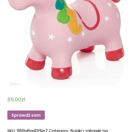
89,00
zł
Sprawdź sam
SKU:
969a6ad0f6e7
Category:
Bujaki i zabawki na