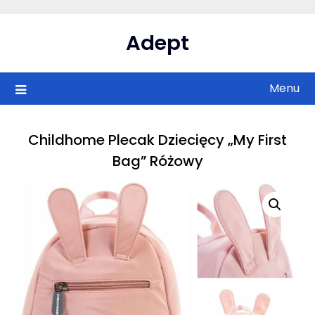
Skip
to
Adept
content
Menu
Childhome Plecak Dziecięcy „My First
Bag” Różowy