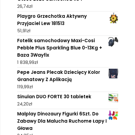
26,74
zł
Playgro Grzechotka Aktywny
Przyjaciel Lew 181513
51,91
zł
Fotelik samochodowy Maxi-Cosi
Pebble Plus Sparkling Blue 0-13Kg +
Baza 3Wayfix
1 838,99
zł
Pepe Jeans Plecak Dziecięcy Kolor
Granatowy Z Aplikacją
119,99
zł
Sinulan DUO FORTE 30 tabletek
24,20
zł
Malplay Dinozaury Figurki 6Szt. Do
Zabawy Dla Malucha Ruchome Łapy I
Głowa