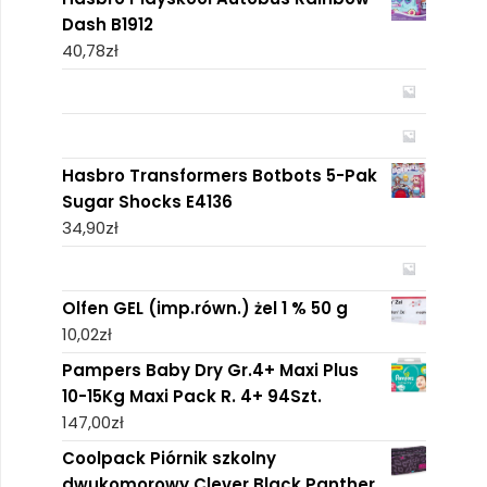
Dash B1912
40,78
zł
Hasbro Transformers Botbots 5-Pak
Sugar Shocks E4136
34,90
zł
Olfen GEL (imp.równ.) żel 1 % 50 g
10,02
zł
Pampers Baby Dry Gr.4+ Maxi Plus
10-15Kg Maxi Pack R. 4+ 94Szt.
147,00
zł
Coolpack Piórnik szkolny
dwukomorowy Clever Black Panther