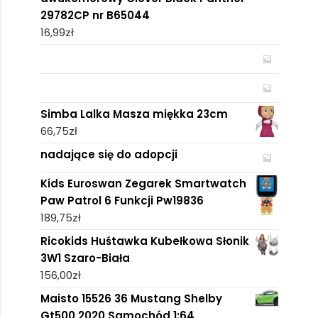
29782CP nr B65044
16,99
zł
Simba Lalka Masza miękka 23cm
66,75
zł
nadające się do adopcji
Kids Euroswan Zegarek Smartwatch
Paw Patrol 6 Funkcji Pw19836
189,75
zł
Ricokids Huśtawka Kubełkowa Słonik
3W1 Szaro-Biała
156,00
zł
Maisto 15526 36 Mustang Shelby
Gt500 2020 Samochód 1:64