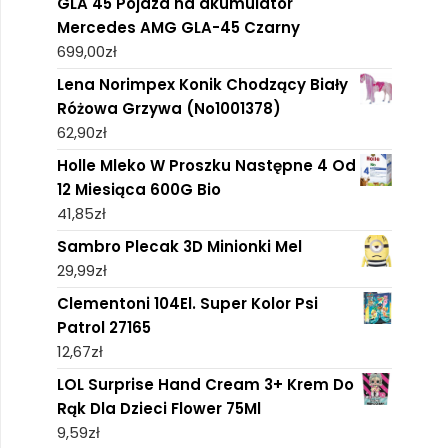
GLA 45 Pojazd na akumulator
Mercedes AMG GLA-45 Czarny
699,00
zł
Lena Norimpex Konik Chodzący Biały
Różowa Grzywa (No1001378)
62,90
zł
Holle Mleko W Proszku Następne 4 Od
12 Miesiąca 600G Bio
41,85
zł
Sambro Plecak 3D Minionki Mel
29,99
zł
Clementoni 104El. Super Kolor Psi
Patrol 27165
12,67
zł
LOL Surprise Hand Cream 3+ Krem Do
Rąk Dla Dzieci Flower 75Ml
9,59
zł