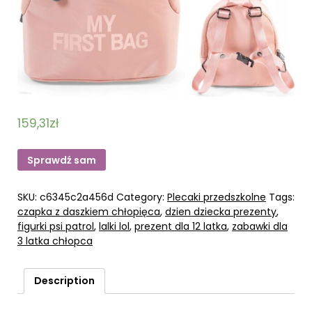
159,31
zł
Sprawdź sam
SKU:
c6345c2a456d
Category:
Plecaki przedszkolne
Tags:
czapka z daszkiem chłopięca
,
dzien dziecka prezenty
,
figurki psi patrol
,
lalki lol
,
prezent dla 12 latka
,
zabawki dla
3 latka chłopca
Description