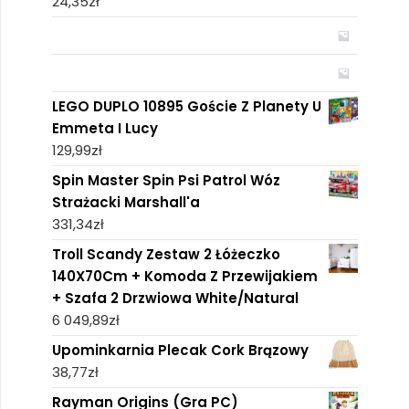
24,35
zł
LEGO DUPLO 10895 Goście Z Planety U
Emmeta I Lucy
129,99
zł
Spin Master Spin Psi Patrol Wóz
Strażacki Marshall'a
331,34
zł
Troll Scandy Zestaw 2 Łóżeczko
140X70Cm + Komoda Z Przewijakiem
+ Szafa 2 Drzwiowa White/Natural
6 049,89
zł
Upominkarnia Plecak Cork Brązowy
38,77
zł
Rayman Origins (Gra PC)