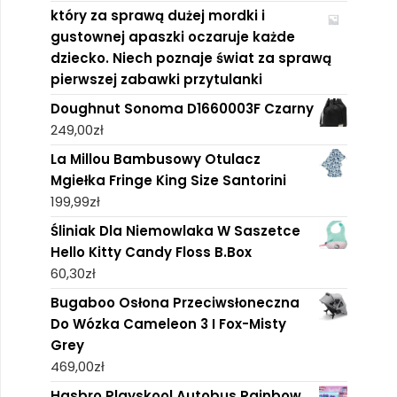
który za sprawą dużej mordki i
gustownej apaszki oczaruje każde
dziecko. Niech poznaje świat za sprawą
pierwszej zabawki przytulanki
Doughnut Sonoma D1660003F Czarny
249,00
zł
La Millou Bambusowy Otulacz
Mgiełka Fringe King Size Santorini
199,99
zł
Śliniak Dla Niemowlaka W Saszetce
Hello Kitty Candy Floss B.Box
60,30
zł
Bugaboo Osłona Przeciwsłoneczna
Do Wózka Cameleon 3 I Fox-Misty
Grey
469,00
zł
Hasbro Playskool Autobus Rainbow