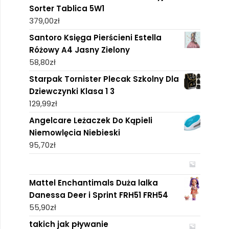
Sorter Tablica 5W1
379,00
zł
Santoro Księga Pierścieni Estella
Różowy A4 Jasny Zielony
58,80
zł
Starpak Tornister Plecak Szkolny Dla
Dziewczynki Klasa 1 3
129,99
zł
Angelcare Leżaczek Do Kąpieli
Niemowlęcia Niebieski
95,70
zł
Mattel Enchantimals Duża lalka
Danessa Deer i Sprint FRH51 FRH54
55,90
zł
takich jak pływanie