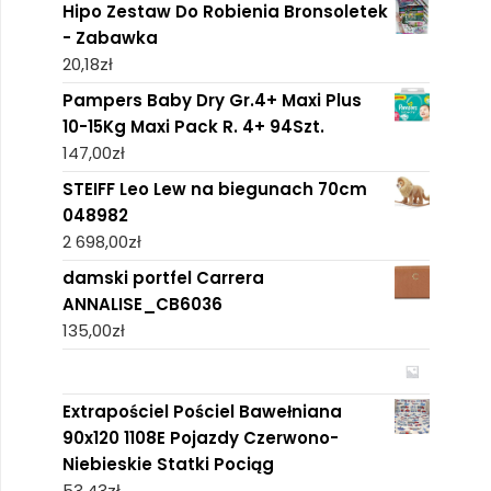
Hipo Zestaw Do Robienia Bronsoletek
- Zabawka
20,18
zł
Pampers Baby Dry Gr.4+ Maxi Plus
10-15Kg Maxi Pack R. 4+ 94Szt.
147,00
zł
STEIFF Leo Lew na biegunach 70cm
048982
2 698,00
zł
damski portfel Carrera
ANNALISE_CB6036
135,00
zł
Extrapościel Pościel Bawełniana
90x120 1108E Pojazdy Czerwono-
Niebieskie Statki Pociąg
53,43
zł