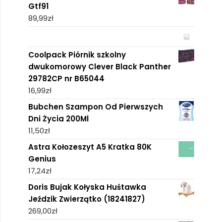
Gtf91
89,99
zł
Coolpack Piórnik szkolny
dwukomorowy Clever Black Panther
29782CP nr B65044
16,99
zł
Bubchen Szampon Od Pierwszych
Dni Życia 200Ml
11,50
zł
Astra Kołozeszyt A5 Kratka 80K
Genius
17,24
zł
Doris Bujak Kołyska Huśtawka
Jeździk Zwierzątko (18241827)
269,00
zł