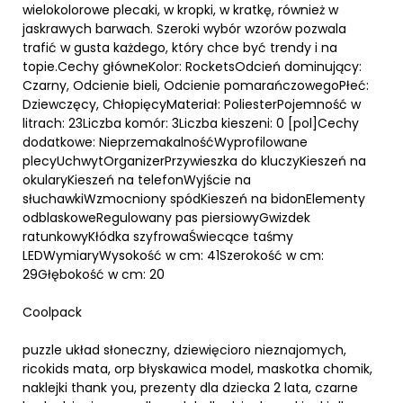
wielokolorowe plecaki, w kropki, w kratkę, również w
jaskrawych barwach. Szeroki wybór wzorów pozwala
trafić w gusta każdego, który chce być trendy i na
topie.Cechy główneKolor: RocketsOdcień dominujący:
Czarny, Odcienie bieli, Odcienie pomarańczowegoPłeć:
Dziewczęcy, ChłopięcyMateriał: PoliesterPojemność w
litrach: 23Liczba komór: 3Liczba kieszeni: 0 [pol]Cechy
dodatkowe: NieprzemakalnośćWyprofilowane
plecyUchwytOrganizerPrzywieszka do kluczyKieszeń na
okularyKieszeń na telefonWyjście na
słuchawkiWzmocniony spódKieszeń na bidonElementy
odblaskoweRegulowany pas piersiowyGwizdek
ratunkowyKłódka szyfrowaŚwiecące taśmy
LEDWymiaryWysokość w cm: 41Szerokość w cm:
29Głębokość w cm: 20
Coolpack
puzzle układ słoneczny, dziewięcioro nieznajomych,
ricokids mata, orp błyskawica model, maskotka chomik,
naklejki thank you, prezenty dla dziecka 2 lata, czarne