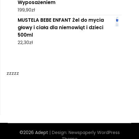
Wyposażeniem
199,90
zł
MUSTELA BEBE ENFANT Żel do mycia
głowy i ciała dla niemowląt i dzieci
500ml
22,30
zł
zzzzz
©2026 Adept
| Design:
Newspaperly WordPress
Theme