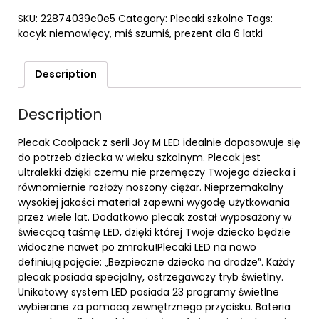
SKU:
22874039c0e5
Category:
Plecaki szkolne
Tags:
kocyk niemowlęcy
,
miś szumiś
,
prezent dla 6 latki
Description
Description
Plecak Coolpack z serii Joy M LED idealnie dopasowuje się
do potrzeb dziecka w wieku szkolnym. Plecak jest
ultralekki dzięki czemu nie przemęczy Twojego dziecka i
równomiernie rozłoży noszony ciężar. Nieprzemakalny
wysokiej jakości materiał zapewni wygodę użytkowania
przez wiele lat. Dodatkowo plecak został wyposażony w
świecącą taśmę LED, dzięki której Twoje dziecko będzie
widoczne nawet po zmroku!Plecaki LED na nowo
definiują pojęcie: „Bezpieczne dziecko na drodze”. Każdy
plecak posiada specjalny, ostrzegawczy tryb świetlny.
Unikatowy system LED posiada 23 programy świetlne
wybierane za pomocą zewnętrznego przycisku. Bateria