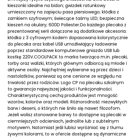
kieszonki idealne na bidon; gwizdek ratunkowy
umieszczony na zapięciu pasa piersiowego; kłódka z
zamkiem szyfrowym; świecące taśmy LED; bezpieczna
kieszeń na okulary; 600D Poliester.Do każdego plecaka z
prezentowanej serii dołączone są dodatkowe akcesoria:
kłódka z 3 cyfrowym kodem dopasowana kolorystycznie
do plecaka oraz kabel USB umożliwiający ładowanie
poprzez standardowe komputerowe gniazdo USB lub
kostkę 220V.COOLPACK to marka tworząca m.in. plecaki,
torby oraz walizki, których głównym odbiorcą są młode i
aktywne osoby. Najchętniej wybierane są przez dzieci i
nastolatków, ponieważ są one cenione ze względu na
trwałość przez rodziców. Logo CP na plecaku szkolnym
to gwarancja najwyższej jakości i funkcjonalności.
Charakterystyczną cechą produktów jest mnogość
wzorów, kolorów oraz modeli. Różnorodność niezwykłych
barw i deseni, o których nie śniło się nawet filozofom.
Jeżeli wolisz stonowane barwy to dostępne są plecaki w
ciemniejszych odcieniach, jednolite lub z subtelnym
motywem. Natomiast jeśli lubisz wyróżniać się z tłumu
żywymi kolorami, to w ofercie dostępne są dynamiczne