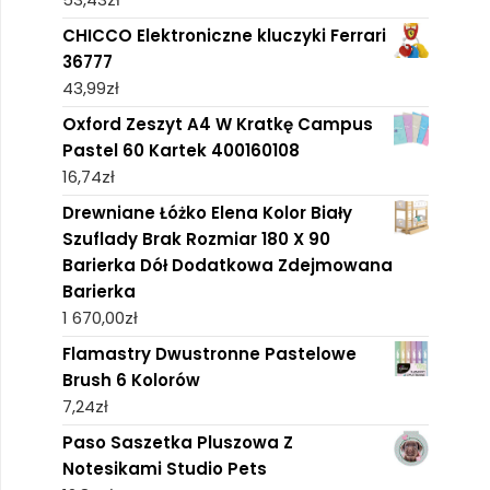
CHICCO Elektroniczne kluczyki Ferrari
36777
43,99
zł
Oxford Zeszyt A4 W Kratkę Campus
Pastel 60 Kartek 400160108
16,74
zł
Drewniane Łóżko Elena Kolor Biały
Szuflady Brak Rozmiar 180 X 90
Barierka Dół Dodatkowa Zdejmowana
Barierka
1 670,00
zł
Flamastry Dwustronne Pastelowe
Brush 6 Kolorów
7,24
zł
Paso Saszetka Pluszowa Z
Notesikami Studio Pets