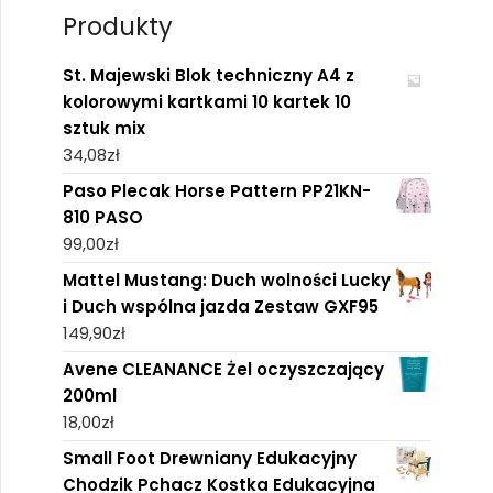
Produkty
St. Majewski Blok techniczny A4 z
kolorowymi kartkami 10 kartek 10
sztuk mix
34,08
zł
Paso Plecak Horse Pattern PP21KN-
810 PASO
99,00
zł
Mattel Mustang: Duch wolności Lucky
i Duch wspólna jazda Zestaw GXF95
149,90
zł
Avene CLEANANCE Żel oczyszczający
200ml
18,00
zł
Small Foot Drewniany Edukacyjny
Chodzik Pchacz Kostka Edukacyjna