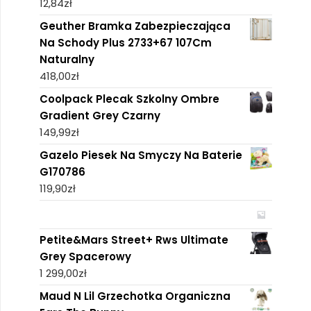
12,84
zł
Geuther Bramka Zabezpieczająca
Na Schody Plus 2733+67 107Cm
Naturalny
418,00
zł
Coolpack Plecak Szkolny Ombre
Gradient Grey Czarny
149,99
zł
Gazelo Piesek Na Smyczy Na Baterie
G170786
119,90
zł
Petite&Mars Street+ Rws Ultimate
Grey Spacerowy
1 299,00
zł
Maud N Lil Grzechotka Organiczna