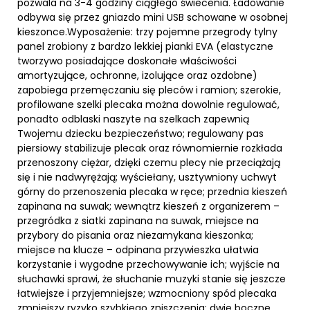
pozwala na 3-4 godziny ciągłego świecenia. Ładowanie
odbywa się przez gniazdo mini USB schowane w osobnej
kieszonce.Wyposażenie: trzy pojemne przegrody tylny
panel zrobiony z bardzo lekkiej pianki EVA (elastyczne
tworzywo posiadające doskonałe właściwości
amortyzujące, ochronne, izolujące oraz ozdobne)
zapobiega przemęczaniu się pleców i ramion; szerokie,
profilowane szelki plecaka można dowolnie regulować,
ponadto odblaski naszyte na szelkach zapewnią
Twojemu dziecku bezpieczeństwo; regulowany pas
piersiowy stabilizuje plecak oraz równomiernie rozkłada
przenoszony ciężar, dzięki czemu plecy nie przeciążają
się i nie nadwyrężają; wyściełany, usztywniony uchwyt
górny do przenoszenia plecaka w ręce; przednia kieszeń
zapinana na suwak; wewnątrz kieszeń z organizerem –
przegródka z siatki zapinana na suwak, miejsce na
przybory do pisania oraz niezamykana kieszonka;
miejsce na klucze – odpinana przywieszka ułatwia
korzystanie i wygodne przechowywanie ich; wyjście na
słuchawki sprawi, że słuchanie muzyki stanie się jeszcze
łatwiejsze i przyjemniejsze; wzmocniony spód plecaka
zmniejszy ryzyko szybkiego zniszczenia; dwie boczne