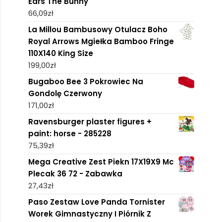
Ears The Bunny
66,09
zł
La Millou Bambusowy Otulacz Boho
Royal Arrows Mgiełka Bamboo Fringe
110X140 King Size
199,00
zł
Bugaboo Bee 3 Pokrowiec Na
Gondolę Czerwony
171,00
zł
Ravensburger plaster figures +
paint: horse - 285228
75,39
zł
Mega Creative Zest Piekn 17X19X9 Mc
Plecak 36 72 - Zabawka
27,43
zł
Paso Zestaw Love Panda Tornister
Worek Gimnastyczny I Piórnik Z