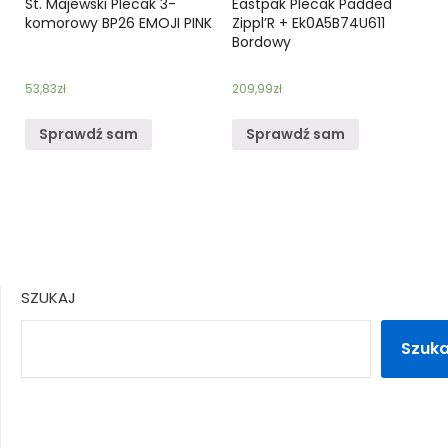
St. Majewski Plecak 3-
Eastpak Plecak Padded
komorowy BP26 EMOJI PINK
Zippl’R + Ek0A5B74U611
Bordowy
53,83
zł
209,99
zł
Sprawdź sam
Sprawdź sam
SZUKAJ
Szuka