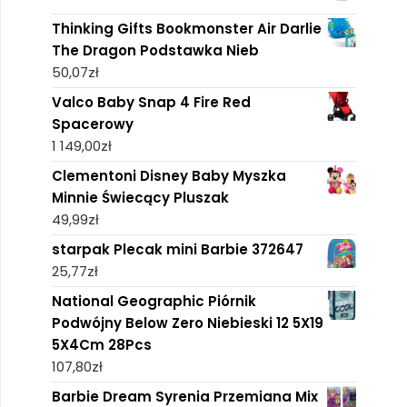
Thinking Gifts Bookmonster Air Darlie
The Dragon Podstawka Nieb
50,07
zł
Valco Baby Snap 4 Fire Red
Spacerowy
1 149,00
zł
Clementoni Disney Baby Myszka
Minnie Świecący Pluszak
49,99
zł
starpak Plecak mini Barbie 372647
25,77
zł
National Geographic Piórnik
Podwójny Below Zero Niebieski 12 5X19
5X4Cm 28Pcs
107,80
zł
Barbie Dream Syrenia Przemiana Mix