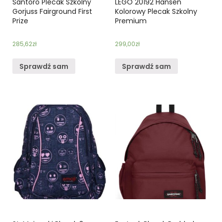
Santoro Plecak Szkolny
LEGO 20192 Hansen
Gorjuss Fairground First
Kolorowy Plecak Szkolny
Prize
Premium
285,62
zł
299,00
zł
Sprawdź sam
Sprawdź sam