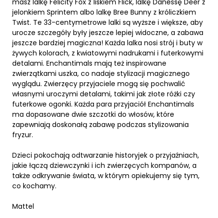
masz lalkę Felicity Fox z liskiem Flick, lalkę Danessę Deer z
jelonkiem Sprintem albo lalkę Bree Bunny z króliczkiem
Twist. Te 33-centymetrowe lalki są wyższe i większe, aby
urocze szczegóły były jeszcze lepiej widoczne, a zabawa
jeszcze bardziej magiczna! Każda lalka nosi strój i buty w
żywych kolorach, z kwiatowymi nadrukami i futerkowymi
detalami. Enchantimals mają też inspirowane
zwierzątkami uszka, co nadaje stylizacji magicznego
wyglądu. Zwierzęcy przyjaciele mogą się pochwalić
własnymi uroczymi detalami, takimi jak złote różki czy
futerkowe ogonki. Każda para przyjaciół Enchantimals
ma dopasowane dwie szczotki do włosów, które
zapewniają doskonałą zabawę podczas stylizowania
fryzur.
Dzieci pokochają odtwarzanie historyjek o przyjaźniach,
jakie łączą dziewczynki i ich zwierzęcych kompanów, a
także odkrywanie świata, w którym opiekujemy się tym,
co kochamy.
Mattel