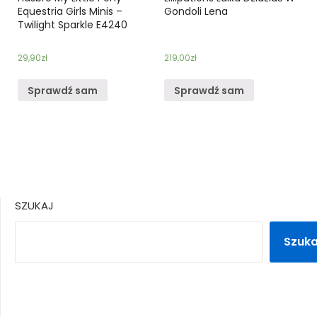
Equestria Girls Minis –
Gondoli Lena
Twilight Sparkle E4240
29,90
zł
219,00
zł
Sprawdź sam
Sprawdź sam
SZUKAJ
Szuka