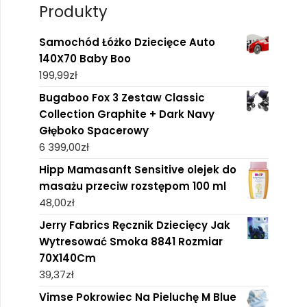
Produkty
Samochód Łóżko Dziecięce Auto
140X70 Baby Boo
199,99
zł
Bugaboo Fox 3 Zestaw Classic
Collection Graphite + Dark Navy
Głęboko Spacerowy
6 399,00
zł
Hipp Mamasanft Sensitive olejek do
masażu przeciw rozstępom 100 ml
48,00
zł
Jerry Fabrics Ręcznik Dziecięcy Jak
Wytresować Smoka 8841 Rozmiar
70X140Cm
39,37
zł
Vimse Pokrowiec Na Pieluchę M Blue