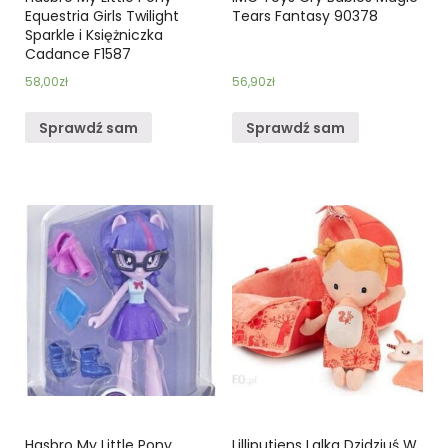
Equestria Girls Twilight
Tears Fantasy 90378
Sparkle i Księżniczka
Cadance F1587
58,00
zł
56,90
zł
Sprawdź sam
Sprawdź sam
Hasbro My Little Pony
Lilliputiens Lalka Dzidziuś W