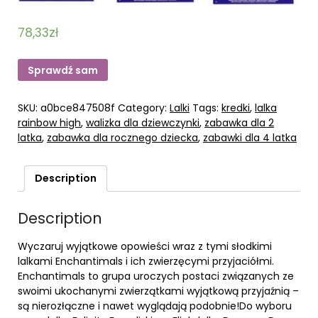
78,33
zł
Sprawdź sam
SKU:
a0bce847508f
Category:
Lalki
Tags:
kredki
,
lalka
rainbow high
,
walizka dla dziewczynki
,
zabawka dla 2
latka
,
zabawka dla rocznego dziecka
,
zabawki dla 4 latka
Description
Description
Wyczaruj wyjątkowe opowieści wraz z tymi słodkimi
lalkami Enchantimals i ich zwierzęcymi przyjaciółmi.
Enchantimals to grupa uroczych postaci związanych ze
swoimi ukochanymi zwierzątkami wyjątkową przyjaźnią –
są nierozłączne i nawet wyglądają podobnie!Do wyboru