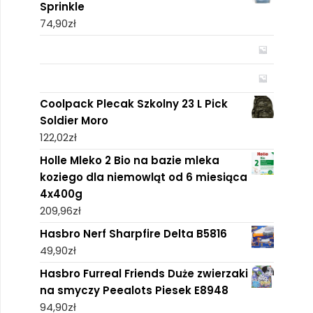
Sprinkle
74,90
zł
Coolpack Plecak Szkolny 23 L Pick
Soldier Moro
122,02
zł
Holle Mleko 2 Bio na bazie mleka
koziego dla niemowląt od 6 miesiąca
4x400g
209,96
zł
Hasbro Nerf Sharpfire Delta B5816
49,90
zł
Hasbro Furreal Friends Duże zwierzaki
na smyczy Peealots Piesek E8948
94,90
zł