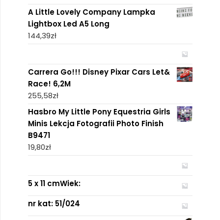
A Little Lovely Company Lampka
Lightbox Led A5 Long
144,39
zł
Carrera Go!!! Disney Pixar Cars Let&
Race! 6,2M
255,58
zł
Hasbro My Little Pony Equestria Girls
Minis Lekcja Fotografii Photo Finish
B9471
19,80
zł
5 x 11 cmWiek:
nr kat: 51/024