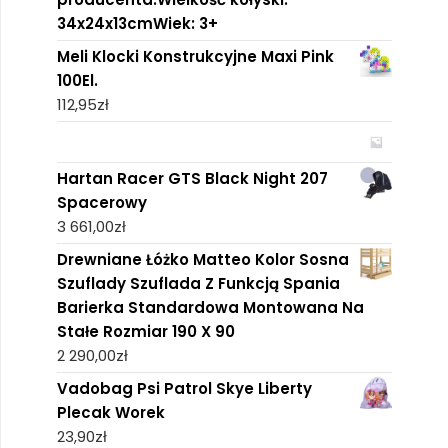
34x24x13cmWiek: 3+
Meli Klocki Konstrukcyjne Maxi Pink
100El.
112,95
zł
Hartan Racer GTS Black Night 207
Spacerowy
3 661,00
zł
Drewniane Łóżko Matteo Kolor Sosna
Szuflady Szuflada Z Funkcją Spania
Barierka Standardowa Montowana Na
Stałe Rozmiar 190 X 90
2 290,00
zł
Vadobag Psi Patrol Skye Liberty
Plecak Worek
23,90
zł