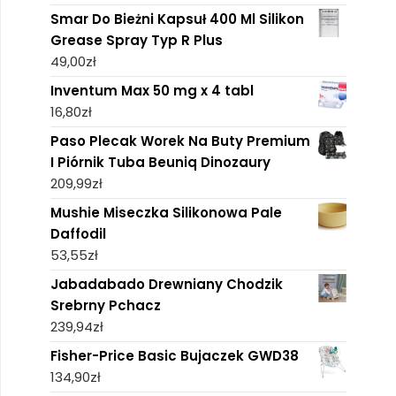
Smar Do Bieżni Kapsuł 400 Ml Silikon
Grease Spray Typ R Plus
49,00
zł
Inventum Max 50 mg x 4 tabl
16,80
zł
Paso Plecak Worek Na Buty Premium
I Piórnik Tuba Beuniq Dinozaury
209,99
zł
Mushie Miseczka Silikonowa Pale
Daffodil
53,55
zł
Jabadabado Drewniany Chodzik
Srebrny Pchacz
239,94
zł
Fisher-Price Basic Bujaczek GWD38
134,90
zł