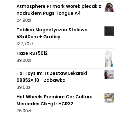
Atmosphere Primark Worek plecak z
nadrukiem Pugs Tongue A4
24,90
zł
Tablica Magnetyczna Stalowa
58x40cm + Gratisy
137,70
zł
Haxe RST5012
89,00
zł
Toi Toys Im Tt Zestaw Lekarski
08852A 10 - Zabawka
39,50
zł
Hot Wheels Premium Car Culture
Mercedes Clk-gtr HCR32
76,00
zł