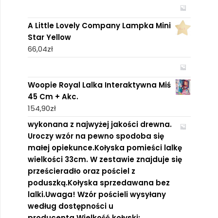
A Little Lovely Company Lampka Mini
Star Yellow
66,04
zł
Woopie Royal Lalka Interaktywna Miś
45 Cm + Akc.
154,90
zł
wykonana z najwyżej jakości drewna.
Uroczy wzór na pewno spodoba się
małej opiekunce.Kołyska pomieści lalkę
wielkości 33cm. W zestawie znajduje się
prześcieradło oraz pościel z
poduszką.Kołyska sprzedawana bez
lalki.Uwaga! Wzór pościeli wysyłany
według dostępności u
producenta.Wielkość kołyski: