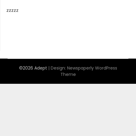
zzzzz
©2026 Adept
| Design:
Newspaperly WordPress
Theme