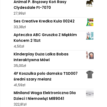
Animal P. Brązowy Koń Rasy
Clydesdale Ft-7070
27,99
zł
Ses Creative Kredka Kula 00242
33,38
zł
Apteczka ABC Gruszka Z Miękkim
Końcem 2 1Szt
4,50
zł
Kinderplay Duża Lalka Bobas
Interaktywna Mówi
35,00
zł
4F Koszulka polo damska TSD007
średni szary melanż
41,59
zł
Miniland Waga Elektroniczna Dla
Dzieci I Niemowląt Ml89041
322,81
zł