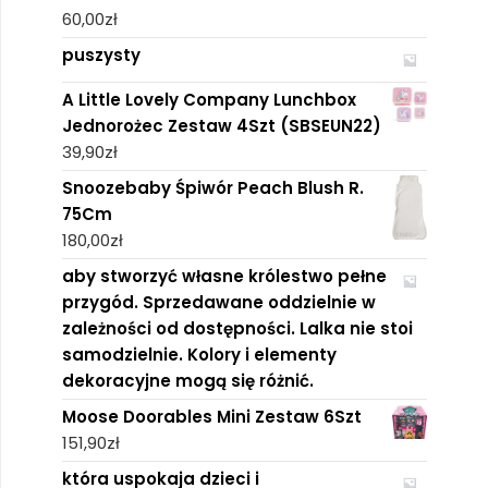
60,00
zł
puszysty
A Little Lovely Company Lunchbox
Jednorożec Zestaw 4Szt (SBSEUN22)
39,90
zł
Snoozebaby Śpiwór Peach Blush R.
75Cm
180,00
zł
aby stworzyć własne królestwo pełne
przygód. Sprzedawane oddzielnie w
zależności od dostępności. Lalka nie stoi
samodzielnie. Kolory i elementy
dekoracyjne mogą się różnić. ​
Moose Doorables Mini Zestaw 6Szt
151,90
zł
która uspokaja dzieci i