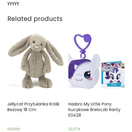
yyyyy
Related products
Jellycat Przytulanka Królik
Hasbro My Little Pony
Beżowy 18 Cm
Kucykowe Breloczki Rarity
E0428
69,99
zł
22,57
zł