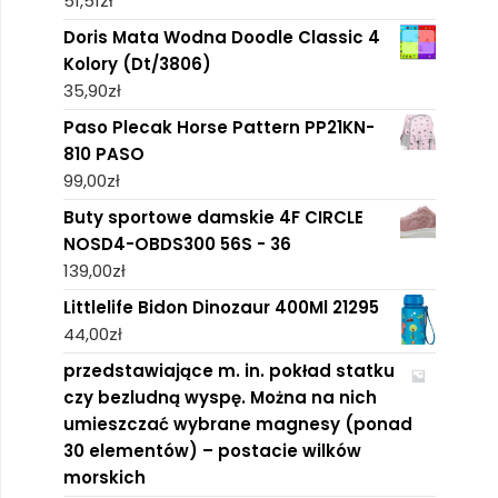
51,51
zł
Doris Mata Wodna Doodle Classic 4
Kolory (Dt/3806)
35,90
zł
Paso Plecak Horse Pattern PP21KN-
810 PASO
99,00
zł
Buty sportowe damskie 4F CIRCLE
NOSD4-OBDS300 56S - 36
139,00
zł
Littlelife Bidon Dinozaur 400Ml 21295
44,00
zł
przedstawiające m. in. pokład statku
czy bezludną wyspę. Można na nich
umieszczać wybrane magnesy (ponad
30 elementów) – postacie wilków
morskich