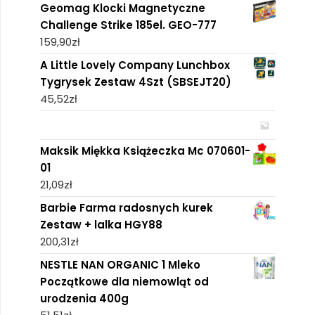
Geomag Klocki Magnetyczne
Challenge Strike 185el. GEO-777
159,90
zł
A Little Lovely Company Lunchbox
Tygrysek Zestaw 4Szt (SBSEJT20)
45,52
zł
Maksik Miękka Książeczka Mc 070601-
01
21,09
zł
Barbie Farma radosnych kurek
Zestaw + lalka HGY88
200,31
zł
NESTLE NAN ORGANIC 1 Mleko
Początkowe dla niemowląt od
urodzenia 400g