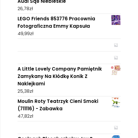
Audi Sq8 Niebieskie
26,78
zł
LEGO Friends 853776 Pracownia
Fotograficzna Emmy Kapsuła
49,99
zł
A Little Lovely Company Pamiętnik
Zamykany Na Kłódkę Konik Z
Naklejkami
25,38
zł
Moulin Roty Teatrzyk Cieni Smoki
(711116) - Zabawka
47,82
zł