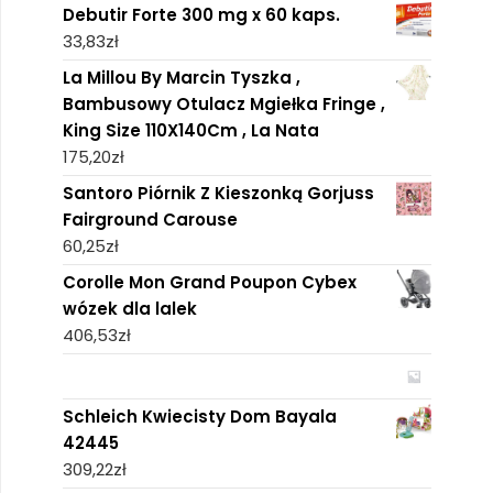
Debutir Forte 300 mg x 60 kaps.
33,83
zł
La Millou By Marcin Tyszka ,
Bambusowy Otulacz Mgiełka Fringe ,
King Size 110X140Cm , La Nata
175,20
zł
Santoro Piórnik Z Kieszonką Gorjuss
Fairground Carouse
60,25
zł
Corolle Mon Grand Poupon Cybex
wózek dla lalek
406,53
zł
Schleich Kwiecisty Dom Bayala
42445
309,22
zł