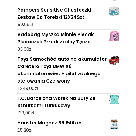
Pampers Sensitive Chusteczki
Zestaw Do Torebki 12X24Szt.
59,99
zł
Vadobag Myszka Minnie Plecak
Plecaczek Przedszkolny Tęcza
33,90
zł
Toyz Samochód auto na akumulator
Caretero Toyz BMW X6
akumulatorowiec + pilot zdalnego
sterowania Czerwony
1 249,00
zł
F.C. Barcelona Worek Na Buty Ze
Sznurkami Turkusowy
133,00
zł
Hauster Magnez B6 150tab
25,20
zł