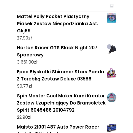
Mattel Polly Pocket Plastyczny
Piasek Zestaw Niespodzianka Ast.
Gkj69
27,90
zł
Hartan Racer GTS Black Night 207
Spacerowy
3 661,00
zł
Epee Błyskotki Shimmer Stars Panda
Z Torebką Zestaw Deluxe 03586
90,77
zł
Spin Master Cool Maker Kumi Kreator
Zestaw Uzupełniający Do Bransoletek
Spirit 6045486 20104792
22,90
zł
Maisto 21001 487 Auto Power Racer