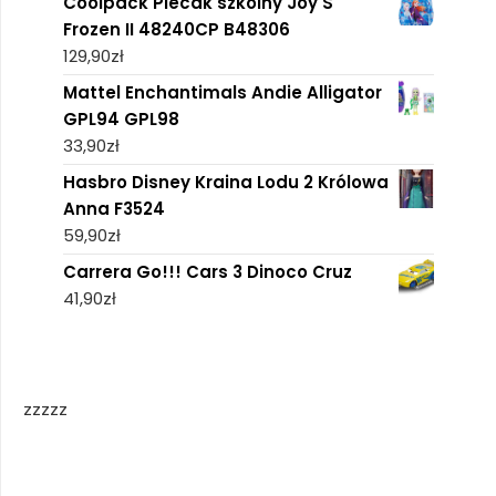
Coolpack Plecak szkolny Joy S
Frozen II 48240CP B48306
129,90
zł
Mattel Enchantimals Andie Alligator
GPL94 GPL98
33,90
zł
Hasbro Disney Kraina Lodu 2 Królowa
Anna F3524
59,90
zł
Carrera Go!!! Cars 3 Dinoco Cruz
41,90
zł
zzzzz