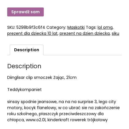
Sprawdź sam
SKU:
5298b9f3c6f4
Category:
Maskotki
Tags:
lol omg
,
prezent dla dziecka 10 lat
,
prezent na dzien dziecka
,
siku
Description
Description
Diinglisar clip smoczek Zając, 21cm
Teddykompaniet
sinsay spodnie jeansowe, na na na surprise 3, lego city
motory, kocyk flanelowy, w co ubrać sie na zakończenie
roku szkolnego, płaszczyk przeciwdeszczowy dla
chłopca, www.o2.0l, kinderkraft rowerek trójkołowy