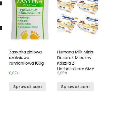
Zasypka ziołowa
Humana Milk Minis
szałwiowo
Deserek Mleczny
rumiankowa 100g
Kaszka Z
Herbatnikiem 6M+
8,87
zł
9,95
zł
4X100G
Sprawdź sam
Sprawdź sam