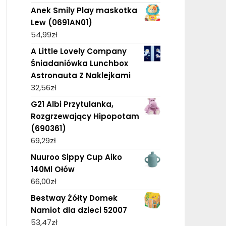
Anek Smily Play maskotka
Lew (0691AN01)
54,99
zł
A Little Lovely Company
Śniadaniówka Lunchbox
Astronauta Z Naklejkami
32,56
zł
G21 Albi Przytulanka,
Rozgrzewający Hipopotam
(690361)
69,29
zł
Nuuroo Sippy Cup Aiko
140Ml Ołów
66,00
zł
Bestway Żółty Domek
Namiot dla dzieci 52007
53,47
zł