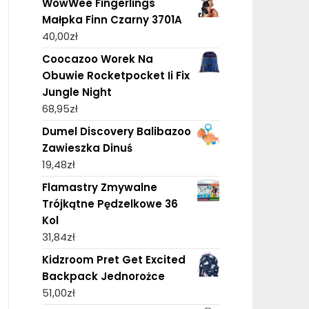
WowWee Fingerlings
Małpka Finn Czarny 3701A
40,00
zł
Coocazoo Worek Na
Obuwie Rocketpocket Ii Fix
Jungle Night
68,95
zł
Dumel Discovery Balibazoo
Zawieszka Dinuś
19,48
zł
Flamastry Zmywalne
Trójkątne Pędzelkowe 36
Kol
31,84
zł
Kidzroom Pret Get Excited
Backpack Jednorożce
51,00
zł