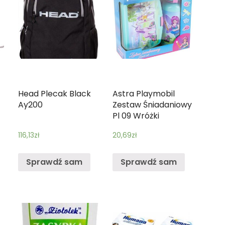
Head Plecak Black
Astra Playmobil
Ay200
Zestaw Śniadaniowy
Pl 09 Wróżki
116,13
zł
20,69
zł
Sprawdź sam
Sprawdź sam