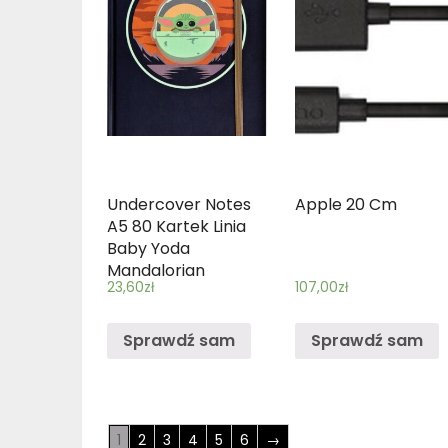
Undercover Notes
Apple 20 Cm
A5 80 Kartek Linia
Baby Yoda
Mandalorian
23,60
zł
107,00
zł
Sprawdź sam
Sprawdź sam
1
2
3
4
5
6
→