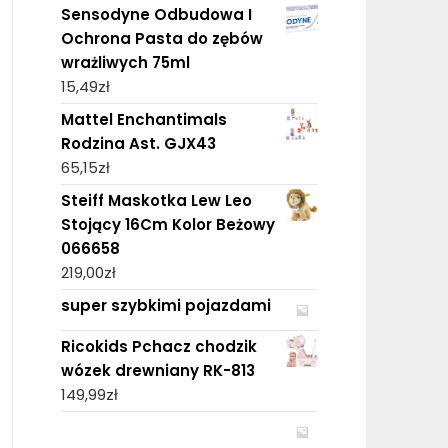
Sensodyne Odbudowa I
Ochrona Pasta do zębów
wrażliwych 75ml
15,49
zł
Mattel Enchantimals
Rodzina Ast. GJX43
65,15
zł
Steiff Maskotka Lew Leo
Stojący 16Cm Kolor Beżowy
066658
219,00
zł
super szybkimi pojazdami
Ricokids Pchacz chodzik
wózek drewniany RK-813
149,99
zł