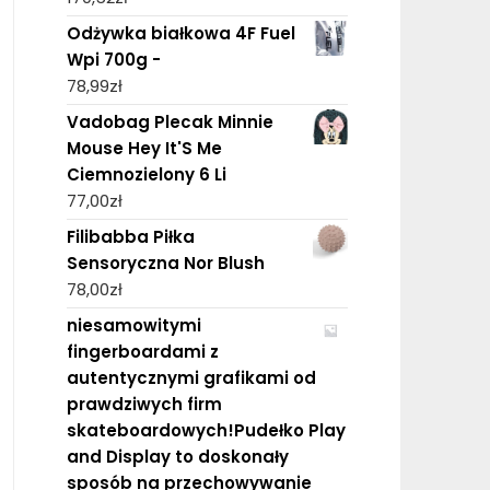
Odżywka białkowa 4F Fuel
Wpi 700g -
78,99
zł
Vadobag Plecak Minnie
Mouse Hey It'S Me
Ciemnozielony 6 Li
77,00
zł
Filibabba Piłka
Sensoryczna Nor Blush
78,00
zł
niesamowitymi
fingerboardami z
autentycznymi grafikami od
prawdziwych firm
skateboardowych!Pudełko Play
and Display to doskonały
sposób na przechowywanie