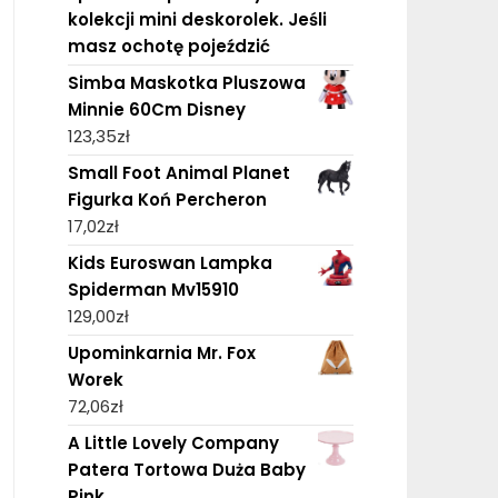
kolekcji mini deskorolek. Jeśli
masz ochotę pojeździć
Simba Maskotka Pluszowa
Minnie 60Cm Disney
123,35
zł
Small Foot Animal Planet
Figurka Koń Percheron
17,02
zł
Kids Euroswan Lampka
Spiderman Mv15910
129,00
zł
Upominkarnia Mr. Fox
Worek
72,06
zł
A Little Lovely Company
Patera Tortowa Duża Baby
Pink