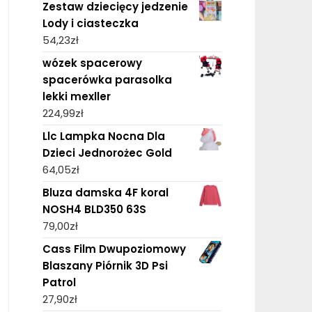
Zestaw dziecięcy jedzenie
Lody i ciasteczka
54,23
zł
wózek spacerowy
spacerówka parasolka
lekki mexller
224,99
zł
Llc Lampka Nocna Dla
Dzieci Jednorożec Gold
64,05
zł
Bluza damska 4F koral
NOSH4 BLD350 63S
79,00
zł
Cass Film Dwupoziomowy
Blaszany Piórnik 3D Psi
Patrol
27,90
zł