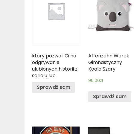
który pozwoli Ci na
Affenzahn Worek
odgrywanie
Gimnastyczny
ulubionych historii z
Koala Szary
serialu lub
96,00
zł
przedstawianie
Sprawdź sam
własnych. W
pudełku znajdziesz
Sprawdź sam
odważnego psa
Rubble oraz żółty
buldożer z
ruchomym
wiertłem