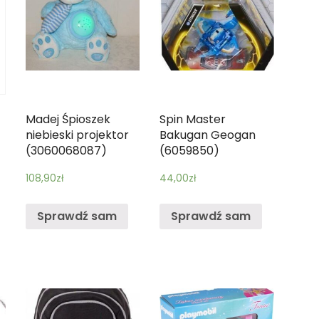
Madej Śpioszek
Spin Master
niebieski projektor
Bakugan Geogan
(3060068087)
(6059850)
108,90
zł
44,00
zł
Sprawdź sam
Sprawdź sam