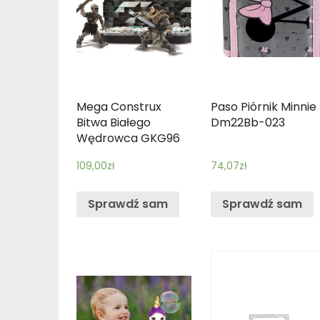
Mega Construx
Paso Piórnik Minnie
Bitwa Białego
Dm22Bb-023
Wędrowca GKG96
109,00
zł
74,07
zł
Sprawdź sam
Sprawdź sam