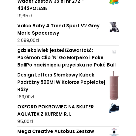
Wader Zestaw 35 el nr 272 -
4342POLESIE
19,65
zł
Valco Baby 4 Trend Sport V2 Grey
Marle Spacerowy
2 099,00
zł
gdziekolwiek jesteś!Zawartość:
Pokémon Clip 'N' Go Morpeko i Poke
BallPo naciśnięciu przycisku na Poké Ball
Design Letters Słomkowy Kubek
Podróżny 500Ml W Kolorze Popielatej
Róży
169,00
zł
OXFORD POKROWIEC NA SKUTER
AQUATEX Z KUFREM R. L
95,00
zł
Mega Creative Autobus Zestaw