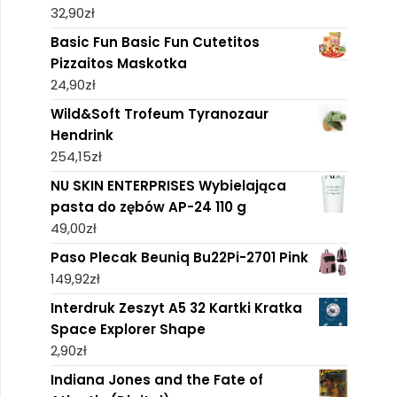
32,90
zł
Basic Fun Basic Fun Cutetitos
Pizzaitos Maskotka
24,90
zł
Wild&Soft Trofeum Tyranozaur
Hendrink
254,15
zł
NU SKIN ENTERPRISES Wybielająca
pasta do zębów AP-24 110 g
49,00
zł
Paso Plecak Beuniq Bu22Pi-2701 Pink
149,92
zł
Interdruk Zeszyt A5 32 Kartki Kratka
Space Explorer Shape
2,90
zł
Indiana Jones and the Fate of