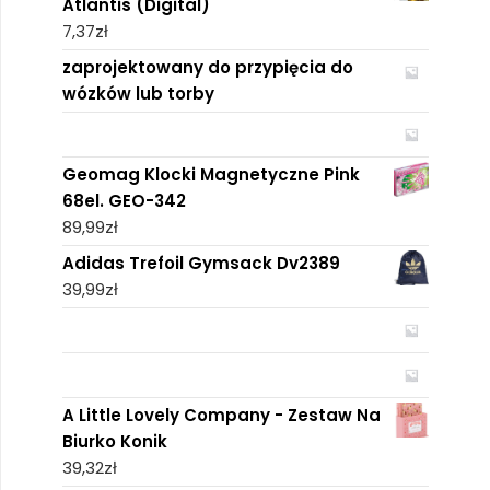
Atlantis (Digital)
7,37
zł
zaprojektowany do przypięcia do
wózków lub torby
Geomag Klocki Magnetyczne Pink
68el. GEO-342
89,99
zł
Adidas Trefoil Gymsack Dv2389
39,99
zł
A Little Lovely Company - Zestaw Na
Biurko Konik
39,32
zł