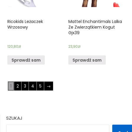
Ricokids Leżaczek
Mattel Enchantimals Lalka
Wrzosowy
Ze Zwierzątkiem Kogut
Gjx39
120,80
zł
23,90
zł
Sprawdź sam
Sprawdź sam
1
2
3
4
5
→
SZUKAJ