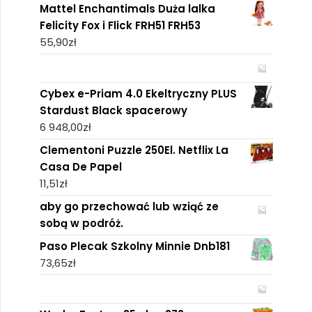
Mattel Enchantimals Duża lalka
Felicity Fox i Flick FRH51 FRH53
55,90
zł
Cybex e-Priam 4.0 Ekeltryczny PLUS
Stardust Black spacerowy
6 948,00
zł
Clementoni Puzzle 250El. Netflix La
Casa De Papel
11,51
zł
aby go przechować lub wziąć ze
sobą w podróż.
Paso Plecak Szkolny Minnie Dnb181
73,65
zł