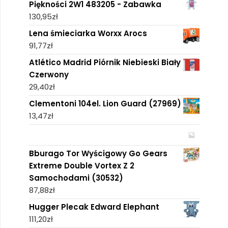
Piękności 2W1 483205 - Zabawka
130,95
zł
Lena śmieciarka Worxx Arocs
91,77
zł
Atlético Madrid Piórnik Niebieski Biały
Czerwony
29,40
zł
Clementoni 104el. Lion Guard (27969)
13,47
zł
Bburago Tor Wyścigowy Go Gears
Extreme Double Vortex Z 2
Samochodami (30532)
87,88
zł
Hugger Plecak Edward Elephant
111,20
zł