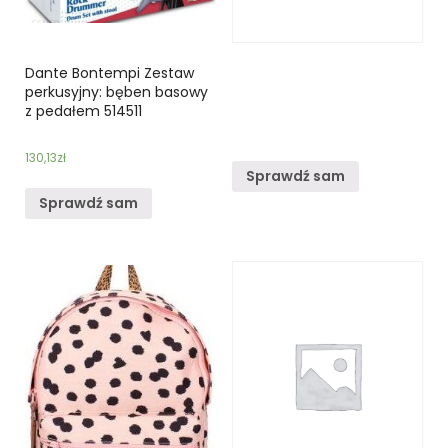
Dante Bontempi Zestaw
perkusyjny: bęben basowy
z pedałem 514511
130,13
zł
Sprawdź sam
Sprawdź sam