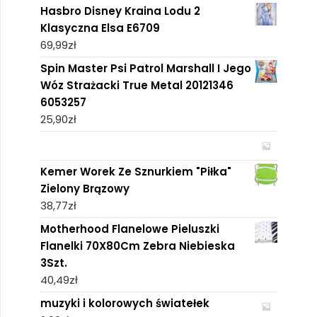
Hasbro Disney Kraina Lodu 2
Klasyczna Elsa E6709
69,99
zł
Spin Master Psi Patrol Marshall I Jego
Wóz Strażacki True Metal 20121346
6053257
25,90
zł
Kemer Worek Ze Sznurkiem "Piłka"
Zielony Brązowy
38,77
zł
Motherhood Flanelowe Pieluszki
Flanelki 70X80Cm Zebra Niebieska
3Szt.
40,49
zł
muzyki i kolorowych światełek