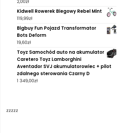
2,00
zł
Kidwell Rowerek Biegowy Rebel Mint
119,99
zł
Bigbuy Fun Pojazd Transformator
Bots Deform
19,60
zł
Toyz Samochód auto na akumulator
Caretero Toyz Lamborghini
Aventador SVJ akumulatorowiec + pilot
zdalnego sterowania Czarny D
1 349,00
zł
zzzzz