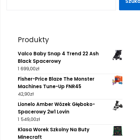
Szuka
Produkty
Valco Baby Snap 4 Trend 22 Ash
Black Spacerowy
1 699,00
zł
Fisher-Price Blaze The Monster
Machines Tune-Up FNR45
42,90
zł
Lionelo Amber Wózek Głęboko-
Spacerowy 2w1 Lovin
1 549,00
zł
Klasa Worek Szkolny Na Buty
Minecraft